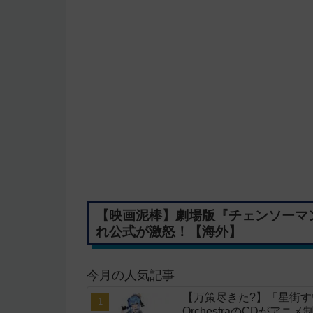
【映画泥棒】劇場版『チェンソーマ
れ公式が激怒！【海外】
今月の人気記事
【万策尽きた?】「星街すいせい」
OrchestraのCDがア