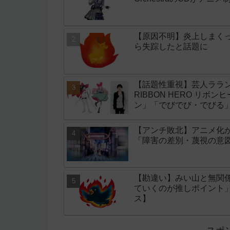
【原因不明】炎上しまく
ら失踪したと話題に
【話題性重視】芸人ララン
RIBBON HERO リボ
ン」「でびでび・でびる
【アンチ敗北】アニメ化
「障害の差別・蔑視の意
【勘違い】みい山と無関
ていくのが推しポイント
ス】