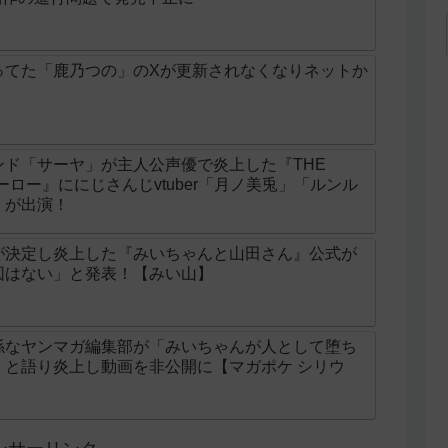
ってた「鹿乃つの」のXが更新されなくなりネットか
ド「サーヤ」が主人公声優で炎上した『THE
ンヒーロー』ににじさんじvtuber「月ノ美兎」「ルンル
」が出演！
が決定し炎上した『みいちゃんと山田さん』公式が
図はない」と発表！【みい山】
係なヤンマガ編集部が「みいちゃんが人として堕ち
」と語り炎上し動画を非公開に【マガポケ シリウ