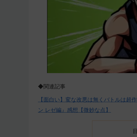
◆関連記事
【面白い】変な改悪は無くバトルは超作
ン レゼ編』感想【微妙な点】