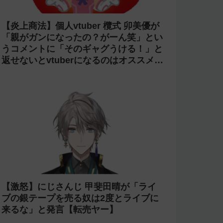
【炎上商法】個人vtuber 欖式 卯美優が
「親がガンになったの？がーん笑」とい
うコメントに「そのギャグうける！」と
返せないとvtuberになるのはオススメし
ないと投稿し叩かれる
【激怒】にじさんじ 甲斐田晴が「ライ
ブの銀テープを売る奴は2度とライブに
来るな」と発言【転売ヤー】