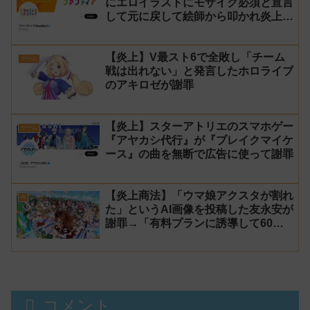
にエロイラストにモザイク必須と宣言
して元に戻して絵師から叩かれ炎上し
た件について長文で言い訳！【警察】
【炎上】V最スト6で全敗し「チーム
ゲーム
戦は出れない」と発言したホロライブ
のアキロゼが謝罪
【炎上】スターアトリエのスマホゲー
ゲーム
『アヤカシ代行』が『ブレイクマイケ
ース』の曲を無断で広告に使って謝罪
【炎上商法】「ウマ娘アクスタが割れ
AI
た」というAI画像を投稿した友永安が
謝罪→「有料プランに誘導して60万
円儲かった」と発言し規約違反のウマ
娘エロイラストをリポスト！
コメント