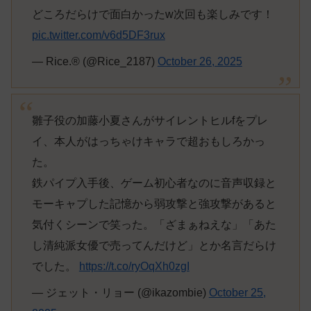
どころだらけで面白かったw次回も楽しみです！
pic.twitter.com/v6d5DF3rux
— Rice.® (@Rice_2187)
October 26, 2025
雛子役の加藤小夏さんがサイレントヒルfをプレ
イ、本人がはっちゃけキャラで超おもしろかっ
た。
鉄パイプ入手後、ゲーム初心者なのに音声収録と
モーキャプした記憶から弱攻撃と強攻撃があると
気付くシーンで笑った。「ざまぁねえな」「あた
し清純派女優で売ってんだけど」とか名言だらけ
でした。
https://t.co/ryOqXh0zgI
— ジェット・リョー (@ikazombie)
October 25,