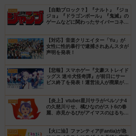
【自動ブロック？】『ナルト』『ジョ
ゲーム
ジョ』『ドラゴンボール』『鬼滅』の
ゲームなどに関わったサイバーコネク
トツーの松山洋が少年ジャンプ公式に
ブロックされてしまう
【対応】音楽クリエイター「Yu」が
ゲーム
女性に性的暴行で逮捕されあんスタが
声明を発表！
【悲報】スマホゲー『文豪ストレイド
ゲーム
ッグス 迷ヰ犬怪奇譚』が前日にサー
ビス終了を発表！運営法人が廃業が原
因
【炎上】vtuber星川サラがペルソナ4
ゲーム
の久慈川りせ、橘ひなのがスト6の春
麗、赤見かるびがアイマスのはるちは
みきとコラボすると発表され叩かれる
【火に油】ファンティア(Fantia)が急
アニメ