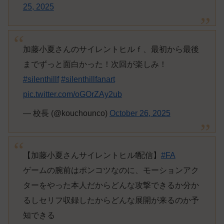
25, 2025
加藤小夏さんのサイレントヒルｆ、最初から最後
までずっと面白かった！次回が楽しみ！
#silenthillf
#silenthillfanart
pic.twitter.com/oGOrZAy2ub
— 校長 (@kouchounco)
October 26, 2025
【加藤小夏さんサイレントヒルf配信】
#FA
ゲームの腕前はポンコツなのに、モーションアク
ターをやった本人だからどんな攻撃できるか分か
るしセリフ収録したからどんな展開が来るのか予
知できる