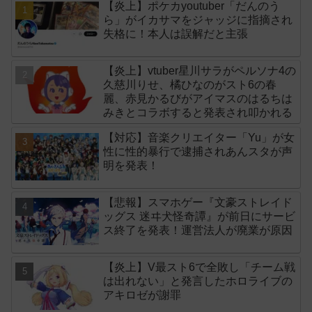
【炎上】ポケカyoutuber「だんのう
ら」がイカサマをジャッジに指摘され
失格に！本人は誤解だと主張
【炎上】vtuber星川サラがペルソナ4の
久慈川りせ、橘ひなのがスト6の春
麗、赤見かるびがアイマスのはるちは
みきとコラボすると発表され叩かれる
【対応】音楽クリエイター「Yu」が女
性に性的暴行で逮捕されあんスタが声
明を発表！
【悲報】スマホゲー『文豪ストレイド
ッグス 迷ヰ犬怪奇譚』が前日にサービ
ス終了を発表！運営法人が廃業が原因
【炎上】V最スト6で全敗し「チーム戦
は出れない」と発言したホロライブの
アキロゼが謝罪