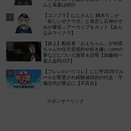
ムと葛葉は続行
【コンプラ】にじさんじ 鏑木ろこが
「欲しいぜナマポ」と発言し石神のぞ
みが爆笑→アーカイブをカット【あら
なみマイクラ】
【炎上】配信者「おえちゃん」が布団
ちゃんや任天堂規約や好き嫌い.comの
事などについて謝罪＆説明【加藤純一
老人会RUST】
【フレンのパリコレ】にじ甲2026でル
ールが変更され経験値目的の代走・守
備交代が禁止に【不具合】
スポンサーリンク