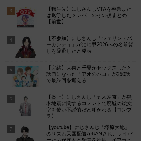
【転生先】にじさんじVTAを卒業また
は退学したメンバーのその後まとめ
【前世】
【不参加】にじさんじ「シェリン・バ
ーガンディ」がにじ甲2026への名前貸
しを辞退したと発表
【完結】大喜と千夏がセックスしたと
話題になった『アオのハコ』が250話
で最終回を迎える！
【炎上】にじさんじ「五木左京」が熊
本地震に関するコメントで廃墟の絵文
字を使い不謹慎だと叩かれる【コンプ
ラ】
【youtube】にじさんじ「塚原大地」
のリズム天国配信がBANされ、ライバ
ーたちが次々と配信を延期→イブラヒ