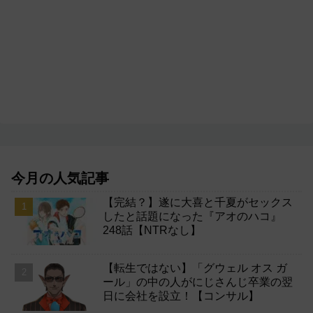
今月の人気記事
【完結？】遂に大喜と千夏がセックス
したと話題になった『アオのハコ』
248話【NTRなし】
【転生ではない】「グウェル オス ガ
ール」の中の人がにじさんじ卒業の翌
日に会社を設立！【コンサル】