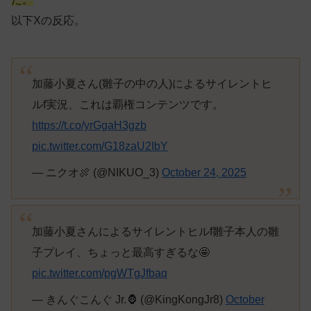
以下Xの反応。
加藤小夏さん(雛子の中の人)によるサイレントヒ
ルf実況、これは覇権コンテンツです。
https://t.co/yrGgaH3gzb
pic.twitter.com/G18zaU2IbY
— ニクオ🍖 (@NIKUO_3)
October 24, 2025
加藤小夏さんによるサイレントヒルf雛子本人の雛
子プレイ、ちょっと最高すぎるな🤩
pic.twitter.com/pgWTgJfbaq
— きんぐこんぐ Jr.🦍 (@KingKongJr8)
October