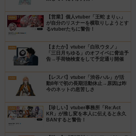
【営業】個人vtuber「王蛇 まりぃ」
vtuber
が自分のリスナーを横取りしようとす
るvtuberたちに警告！
【またか】vtuber「白玖ウタノ」
vtuber
「三日月ちゆる」のオフイベに脅迫予
告→手荷物検査をして予定通り開催
【レスバ】vtuber「渋谷ハル」が活
vtuber
動8年で初の長期活動休止→原因は昨
今のネットの息苦しさ
【珍しい】vtuber事務所「Re:Act
vtuber
KR」が推し変を本人に伝えると永久
BANすると警告！