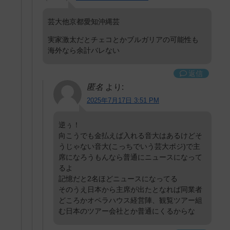
芸大他京都愛知沖縄芸
実家激太だとチェコとかブルガリアの可能性も
海外なら余計バレない
返信
匿名
より:
2025年7月17日 3:51 PM
逆ぅ！
向こうでも金払えば入れる音大はあるけどそ
うじゃない音大(こっちでいう芸大ポジ)で主
席になろうもんなら普通にニュースになって
るよ
記憶だと2名ほどニュースになってる
そのうえ日本から主席が出たとなれば同業者
どころかオペラハウス経営陣、観覧ツアー組
む日本のツアー会社とか普通にくるからな