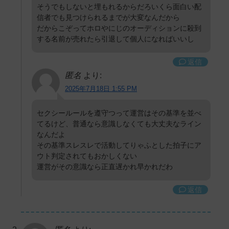
そうでもしないと埋もれるからだろいくら面白い配
信者でも見つけられるまでが大変なんだから
だからこぞってホロやにじのオーディションに殺到
する名前が売れたら引退して個人になればいいし
返信
匿名
より:
2025年7月18日 1:55 PM
セクシールールを遵守つって運営はその基準を並べ
てるけど、普通なら意識しなくても大丈夫なライン
なんだよ
その基準スレスレで活動してりゃふとした拍子にア
ウト判定されてもおかしくない
運営がその意識なら正直遅かれ早かれだわ
返信