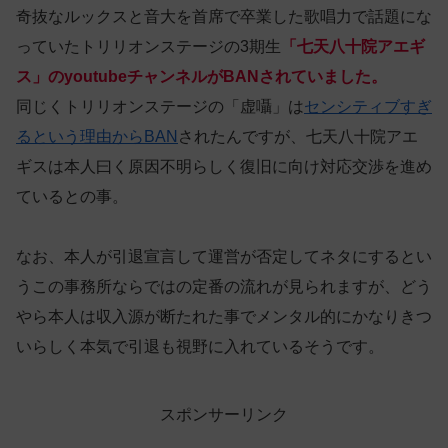
奇抜なルックスと音大を首席で卒業した歌唱力で話題にな
っていたトリリオンステージの3期生
「七天八十院アエギ
ス」のyoutubeチャンネルがBANされていました。
同じくトリリオンステージの「虚囁」は
センシティブすぎ
るという理由からBAN
されたんですが、七天八十院アエ
ギスは本人曰く原因不明らしく復旧に向け対応交渉を進め
ているとの事。
なお、本人が引退宣言して運営が否定してネタにするとい
うこの事務所ならではの定番の流れが見られますが、どう
やら本人は収入源が断たれた事でメンタル的にかなりきつ
いらしく本気で引退も視野に入れているそうです。
スポンサーリンク