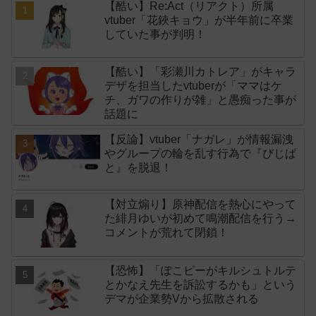
【酷い】Re:Act（リアクト）所属
vtuber「花鋏キョウ」が半年前に卒業
していた事が判明！
【酷い】「彩瀬川カトレア」がキャラ
デザを担当したvtuberが「ママはケ
チ、ガワの作りが雑」と愚痴った事が
話題に
【反論】vtuber「ナガレ」が情報漏洩
やグループの輪を乱す行為で『びじぱ
と』を脱退！
【対立煽り】原神配信を熱心にやって
た緋月ゆいが初めて鳴潮配信を行う→
コメントが荒れて閉鎖！
【恐怖】「ぽこピーがキルシュトルテ
とかなえ先生を訴訟するかも」という
デマが企業勢Vから拡散される