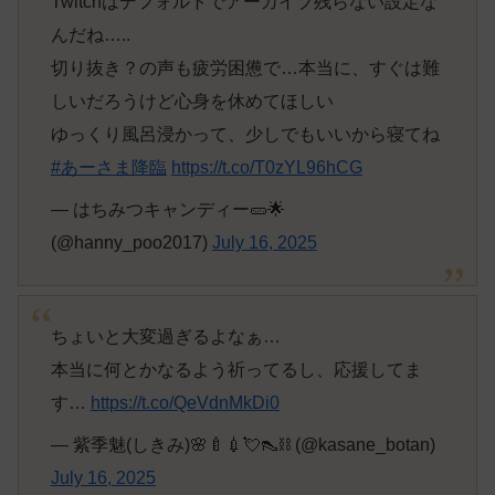
Twitchはデフォルトでアーカイブ残らない設定な
んだね…..
切り抜き？の声も疲労困憊で…本当に、すぐは難
しいだろうけど心身を休めてほしい
ゆっくり風呂浸かって、少しでもいいから寝てね
#あーさま降臨
https://t.co/T0zYL96hCG
— はちみつキャンディー🥒🌟
(@hanny_poo2017)
July 16, 2025
ちょいと大変過ぎるよなぁ…
本当に何とかなるよう祈ってるし、応援してま
す…
https://t.co/QeVdnMkDi0
— 紫季魅(しきみ)🌸🍼💉💘👠⛓ (@kasane_botan)
July 16, 2025