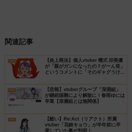
関連記事
【炎上商法】個人vtuber 欖式 卯美優
vtuber
が「親がガンになったの？がーん笑」
というコメントに「そのギャグうけ
る！」と返せないとvtuberになるの
はオススメしないと投稿し叩かれる
【悲報】vtuberグループ「深淵組」
vtuber
が継続困難により解散に！春雨ゆには
卒業【深層組とは無関係】
【酷い】Re:Act（リアクト）所属
vtuber
vtuber「花鋏キョウ」が半年前に卒
業していた事が判明！