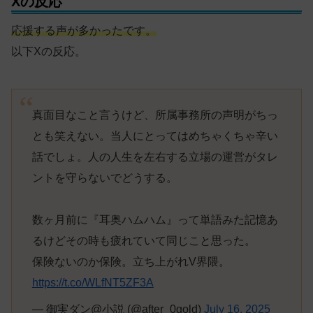
Xの反応
応援する声が多かったです。
以下Xの反応。
真面目なこと言うけど、所属事務所の声明がちっ
とも笑えない。当人にとってはめちゃくちゃ辛い
話でしょ。人の人生を左右する立場の運営がタレ
ントを守らないでどうする。
数ヶ月前に『耳奥ハムハム』って単語みた記憶あ
るけどその時も疲れていて同じこと思った。
保険ないのか保険。立ち上がれV界隈。
https://t.co/WLfNT5ZF3A
— 御実ダン@小説 (@after_0gold)
July 16, 2025