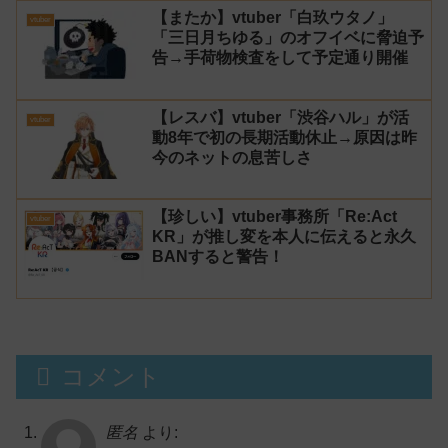
【またか】vtuber「白玖ウタノ」
vtuber
「三日月ちゆる」のオフイベに脅迫予
告→手荷物検査をして予定通り開催
【レスバ】vtuber「渋谷ハル」が活
vtuber
動8年で初の長期活動休止→原因は昨
今のネットの息苦しさ
【珍しい】vtuber事務所「Re:Act
vtuber
KR」が推し変を本人に伝えると永久
BANすると警告！
コメント
匿名
より: