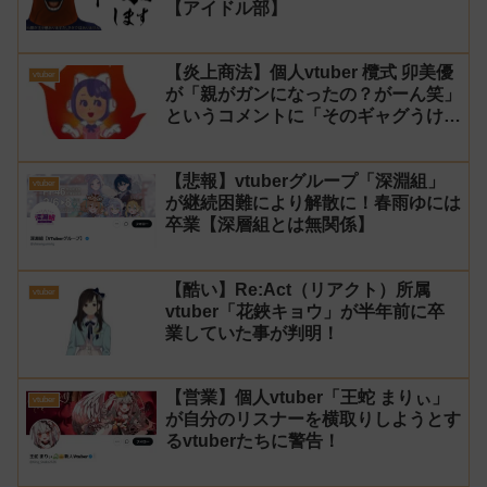
【アイドル部】
【炎上商法】個人vtuber 欖式 卯美優
vtuber
が「親がガンになったの？がーん笑」
というコメントに「そのギャグうけ
る！」と返せないとvtuberになるの
はオススメしないと投稿し叩かれる
【悲報】vtuberグループ「深淵組」
vtuber
が継続困難により解散に！春雨ゆには
卒業【深層組とは無関係】
【酷い】Re:Act（リアクト）所属
vtuber
vtuber「花鋏キョウ」が半年前に卒
業していた事が判明！
【営業】個人vtuber「王蛇 まりぃ」
vtuber
が自分のリスナーを横取りしようとす
るvtuberたちに警告！