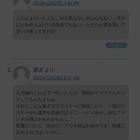
2022年12月27日 7:44 PM
この人まだいたんだ。やる気もない向上心もない。今の
にじを作り上げた功労者でもない。ただただ席を置いて
甘い汁吸ってるだけ
返信
匿名
より:
2022年12月28日 8:57 AM
入力漏れとかエラー吐いたとか、理由がイマイチもやっ
としてるんだよなぁ。
それとこんな書き方でリスナーに報告したら、一部のリ
スナーから運営や主催のほうに「ハジメ出せ」的なファ
ンネル飛ぶかもわからんし。
普通だったら「自分のミスで今回はお休みです」程度に
止めておけばいいのに。