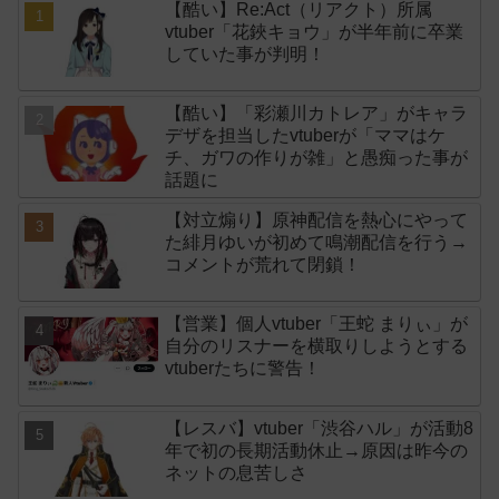
【酷い】Re:Act（リアクト）所属
vtuber「花鋏キョウ」が半年前に卒業
していた事が判明！
【酷い】「彩瀬川カトレア」がキャラ
デザを担当したvtuberが「ママはケ
チ、ガワの作りが雑」と愚痴った事が
話題に
【対立煽り】原神配信を熱心にやって
た緋月ゆいが初めて鳴潮配信を行う→
コメントが荒れて閉鎖！
【営業】個人vtuber「王蛇 まりぃ」が
自分のリスナーを横取りしようとする
vtuberたちに警告！
【レスバ】vtuber「渋谷ハル」が活動8
年で初の長期活動休止→原因は昨今の
ネットの息苦しさ