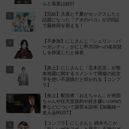
ムと葛葉は続行
【完結】大喜と千夏がセックスしたと
話題になった『アオのハコ』が250話
で最終回を迎える！
【不参加】にじさんじ「シェリン・バ
ーガンディ」がにじ甲2026への名前貸
しを辞退したと発表
【炎上】にじさんじ「五木左京」が熊
本地震に関するコメントで廃墟の絵文
字を使い不謹慎だと叩かれる【コンプ
ラ】
【炎上】配信者「おえちゃん」が布団
ちゃんや任天堂規約や好き嫌い.comの
事などについて謝罪＆説明【加藤純一
老人会RUST】
【コンプラ】にじさんじ 鏑木ろこが
「欲しいぜナマポ」と発言し石神のぞ