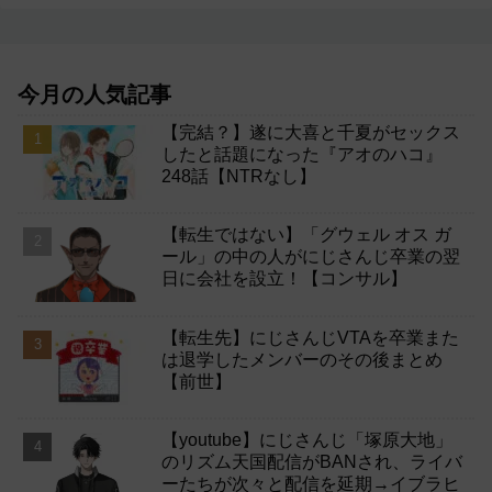
今月の人気記事
【完結？】遂に大喜と千夏がセックス
したと話題になった『アオのハコ』
248話【NTRなし】
【転生ではない】「グウェル オス ガ
ール」の中の人がにじさんじ卒業の翌
日に会社を設立！【コンサル】
【転生先】にじさんじVTAを卒業また
は退学したメンバーのその後まとめ
【前世】
【youtube】にじさんじ「塚原大地」
のリズム天国配信がBANされ、ライバ
ーたちが次々と配信を延期→イブラヒ