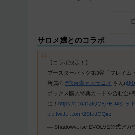
サロメ嬢とのコラボ
【コラボ決定！】
ブースターパック第3弾「フレイム
所属の
#壱百満天原サロメ
さん(
@1
ボックス購入特典カードを含む全8
に！
https://t.co/DZiQQ8j7EU
#シャ
pic.twitter.com/2SfedOQirz
— Shadowverse EVOLVE公式アカウ