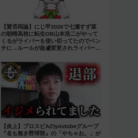
【賛否両論】にじ甲2026で七瀬すず菜
の朝晴高校に転生OB山本浩二がやって
くるがライバーを使い切ってたのでベン
チに→ルールが急遽変更されライバーの
転生が可能に
【炎上】プロスピAのyoutubeグループ
『名も無き野球部』の「やちゃお。」が