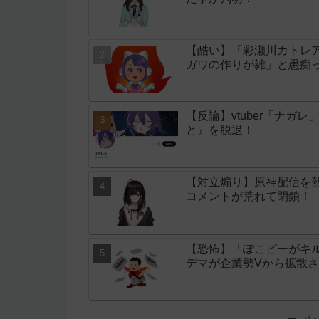
【酷い】「彩瀬川カトレア
ガワの作りが雑」と愚痴
【反論】vtuber「ナ
と』を脱退！
【対立煽り】原神配信を
コメントが荒れて閉鎖！
【恐怖】「ぽこピーがキ
デマが企業勢Vから拡散