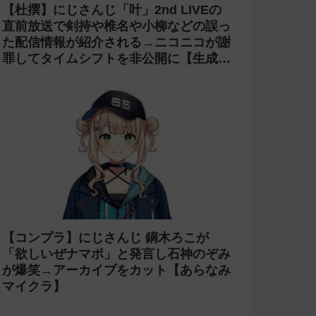
【杜撰】にじさんじ「叶」2nd LIVEの
直前放送で剣持や椎名や小柳などの誤っ
た配信情報が紹介される→ニコニコが謝
罪してタイムシフトを非公開に【生成
AI?】
【コンプラ】にじさんじ 鏑木ろこが
「欲しいぜナマポ」と発言し石神のぞみ
が爆笑→アーカイブをカット【あらなみ
マイクラ】