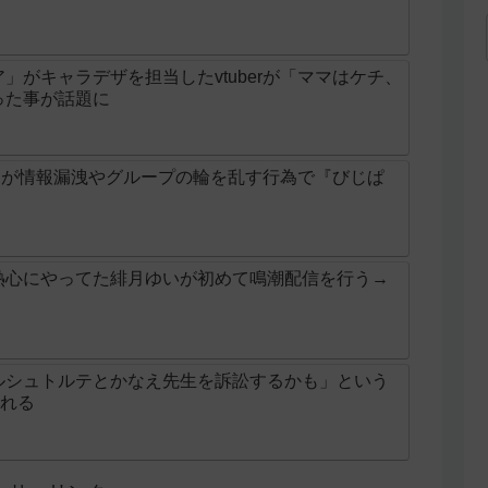
」がキャラデザを担当したvtuberが「ママはケチ、
った事が話題に
ガレ」が情報漏洩やグループの輪を乱す行為で『びじぱ
熱心にやってた緋月ゆいが初めて鳴潮配信を行う→
ルシュトルテとかなえ先生を訴訟するかも」という
される