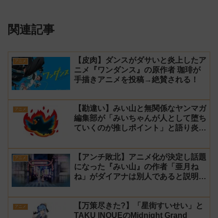
関連記事
【皮肉】ダンスがダサいと炎上したア
アニメ
ニメ『ワンダンス』の原作者 珈琲が
手描きアニメを投稿→絶賛される！
【勘違い】みい山と無関係なヤンマガ
アニメ
編集部が「みいちゃんが人として堕ち
ていくのが推しポイント」と語り炎上
し動画を非公開に【マガポケ シリウ
ス】
【アンチ敗北】アニメ化が決定し話題
アニメ
になった『みい山』の作者「亜月ね
ね」がダイアナは別人であると説明し
炎上
【万策尽きた?】「星街すいせい」と
アニメ
TAKU INOUEのMidnight Grand