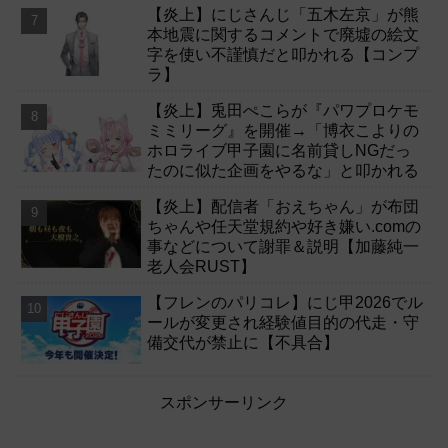
【炎上】にじさんじ「五木左京」が熊
本地震に関するコメントで廃墟の絵文
字を使い不謹慎だと叩かれる【コンプ
ラ】
【炎上】兎田ぺこらが『パワプロケモ
ミミリーグ』を開催→「博衣こよりの
ホロライブ甲子園に名前貸しNGだっ
たのに似た企画をやるな」と叩かれる
【炎上】配信者「おえちゃん」が布団
ちゃんや任天堂規約や好き嫌い.comの
事などについて謝罪＆説明【加藤純一
老人会RUST】
【フレンのパリコレ】にじ甲2026でル
ールが変更され経験値目的の代走・守
備交代が禁止に【不具合】
スポンサーリンク