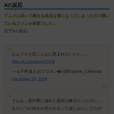
Xの反応
アニメに続いて舞台も残念な事になってしまったので嘆い
ているファンが多数でした。
以下Xの反応。
なんでささ恋こんなに恵まれないんだ……
https://t.co/xv8ukvGUR8
— ♨️千村湯人/おフロネン📸 (@Eugene_Chimura)
December 24, 2024
そんな…原作愛に溢れた最高の舞台だったのに…
またいつか続きが見られるって楽しみにしてたの