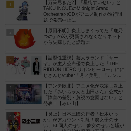
【万策尽きた?】「星街すいせい」と
TAKU INOUEのMidnight Grand
OrchestraのCDがアニメ制作の進行問
題で発売中止に
【原因不明】炎上しまくってた「鹿乃
つの」のXが更新されなくなりネット
から失踪したと話題に
【話題性重視】芸人ラランド「サー
ヤ」が主人公声優で炎上した『THE
RIBBON HERO リボンヒーロー』にに
じさんじvtuber「月ノ美兎」「ルンル
ン」「でびでび・でびる」が出演！
【アンチ敗北】アニメ化が決定し炎上
した『みいちゃんと山田さん』公式が
「障害の差別・蔑視の意図はない」と
発表！【みい山】
【炎上】日本三國の作者「松木いっ
か」がアカウント削除！腐女子のせ
い、BL同人のせい、夢女のせいと騒が