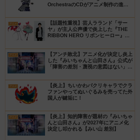
OrchestraのCDがアニメ制作の進行
問題で発売中止に
【話題性重視】芸人ラランド「サー
アニメ
ヤ」が主人公声優で炎上した『THE
RIBBON HERO リボンヒーロー』に
にじさんじvtuber「月ノ美兎」「ル
ンルン」「でびでび・でびる」が出
【アンチ敗北】アニメ化が決定し炎上
演！
アニメ
した『みいちゃんと山田さん』公式が
「障害の差別・蔑視の意図はない」と
発表！【みい山】
【炎上】ちいかわパクリキャラでクラ
アニメ
ファンやってぬいぐるみを売ってた外
国人が鍵垢に！
【炎上】知的障害が題材の『みいちゃ
アニメ
んと山田さん』が2027年にアニメ化
決定し叩かれる【みい山 差別】