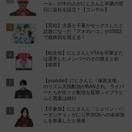
ール」の中の人がにじさんじ卒業の翌
日に会社を設立！【コンサル】
【完結】大喜と千夏がセックスしたと
話題になった『アオのハコ』が250話
で最終回を迎える！
【転生先】にじさんじVTAを卒業また
は退学したメンバーのその後まとめ
【前世】
【youtube】にじさんじ「塚原大地」
のリズム天国配信がBANされ、ライバ
ーたちが次々と配信を延期→イブラヒ
ムと葛葉は続行
【不参加】にじさんじ「シェリン・バ
ーガンディ」がにじ甲2026への名前貸
しを辞退したと発表