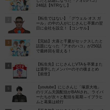
したと話題になった『アオのハコ』
248話【NTRなし】
【転生ではない】「グウェル オス ガ
ール」の中の人がにじさんじ卒業の翌
日に会社を設立！【コンサル】
【完結】大喜と千夏がセックスしたと
話題になった『アオのハコ』が250話
で最終回を迎える！
【転生先】にじさんじVTAを卒業また
は退学したメンバーのその後まとめ
【前世】
【youtube】にじさんじ「塚原大地」
のリズム天国配信がBANされ、ライバ
ーたちが次々と配信を延期→イブラヒ
ムと葛葉は続行