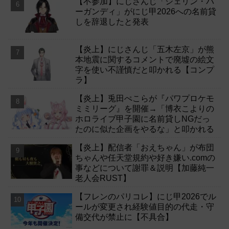
【不参加】にじさんじ「シェリン・バ
ーガンディ」がにじ甲2026への名前貸
しを辞退したと発表
【炎上】にじさんじ「五木左京」が熊
本地震に関するコメントで廃墟の絵文
字を使い不謹慎だと叩かれる【コンプ
ラ】
【炎上】兎田ぺこらが『パワプロケモ
ミミリーグ』を開催→「博衣こよりの
ホロライブ甲子園に名前貸しNGだっ
たのに似た企画をやるな」と叩かれる
【炎上】配信者「おえちゃん」が布団
ちゃんや任天堂規約や好き嫌い.comの
事などについて謝罪＆説明【加藤純一
老人会RUST】
【フレンのパリコレ】にじ甲2026でル
ールが変更され経験値目的の代走・守
備交代が禁止に【不具合】