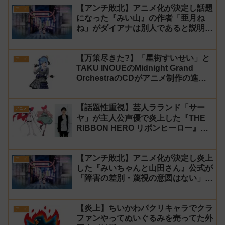
【アンチ敗北】アニメ化が決定し話題
アニメ
になった『みい山』の作者「亜月ね
ね」がダイアナは別人であると説明し
炎上
【万策尽きた?】「星街すいせい」と
アニメ
TAKU INOUEのMidnight Grand
OrchestraのCDがアニメ制作の進行
問題で発売中止に
【話題性重視】芸人ラランド「サー
アニメ
ヤ」が主人公声優で炎上した『THE
RIBBON HERO リボンヒーロー』に
にじさんじvtuber「月ノ美兎」「ル
ンルン」「でびでび・でびる」が出
【アンチ敗北】アニメ化が決定し炎上
演！
アニメ
した『みいちゃんと山田さん』公式が
「障害の差別・蔑視の意図はない」と
発表！【みい山】
【炎上】ちいかわパクリキャラでクラ
アニメ
ファンやってぬいぐるみを売ってた外