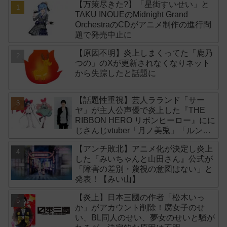
【万策尽きた?】「星街すいせい」と
TAKU INOUEのMidnight Grand
OrchestraのCDがアニメ制作の進行問
題で発売中止に
【原因不明】炎上しまくってた「鹿乃
つの」のXが更新されなくなりネット
から失踪したと話題に
【話題性重視】芸人ラランド「サー
ヤ」が主人公声優で炎上した『THE
RIBBON HERO リボンヒーロー』にに
じさんじvtuber「月ノ美兎」「ルンル
ン」「でびでび・でびる」が出演！
【アンチ敗北】アニメ化が決定し炎上
した『みいちゃんと山田さん』公式が
「障害の差別・蔑視の意図はない」と
発表！【みい山】
【炎上】日本三國の作者「松木いっ
か」がアカウント削除！腐女子のせ
い、BL同人のせい、夢女のせいと騒が