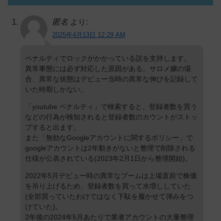
匿名
より:
2025年4月13日 12:29 AM
ペナルティでロックがかかっている説を支持します。
異常事態には必ず対応した原因がある。サロメ嬢の場
合、異常な状態はデビュー当時の異常な伸びを記録して
いた時期しかない。
「youtube ペナルティ」で検索すると、登録者数を買う
などの行為が検知されると登録者数のカウントがストッ
プすると出ます。
また「無効なGoogleアカウントに関するポリシー」で
googleアカウントは2年動きがないと整理で削除される
仕様が公表されている(2023年2月1日から整理開始)。
2022年5月デビュー時の異常なブームは上場直前で株価
を吊り上げるため、登録者数を買って水増ししていた
(全部買っていたわけではなく下駄を履かせて弾みをつ
けていた)。
2年後の2024年5月あたりで業者アカウントの大量整理