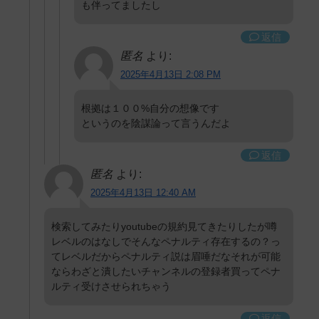
も伴ってましたし
返信
匿名
より:
2025年4月13日 2:08 PM
根拠は１００%自分の想像です
というのを陰謀論って言うんだよ
返信
匿名
より:
2025年4月13日 12:40 AM
検索してみたりyoutubeの規約見てきたりしたが噂
レベルのはなしでそんなペナルティ存在するの？っ
てレベルだからペナルティ説は眉唾だなそれが可能
ならわざと潰したいチャンネルの登録者買ってペナ
ルティ受けさせられちゃう
返信