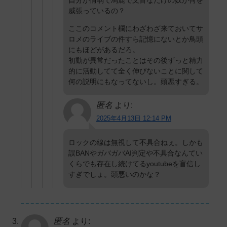
威張っているの？
ここのコメント欄にわざわざ来ておいてサ
ロメのライブの件すら記憶にないとか鳥頭
にもほどがあるだろ。
初動が異常だったことはその後ずっと精力
的に活動してて全く伸びないことに関して
何の説明にもなってないし。頭悪すぎる。
匿名
より:
2025年4月13日 12:14 PM
ロックの線は無視して不具合ねぇ。しかも
誤BANやガバガバAI判定や不具合なんてい
くらでも存在し続けてるyoutubeを盲信し
すぎでしょ。頭悪いのかな？
匿名
より: