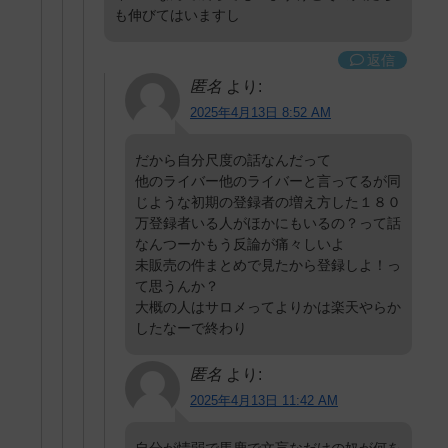
も伸びてはいますし
返信
匿名
より:
2025年4月13日 8:52 AM
だから自分尺度の話なんだって
他のライバー他のライバーと言ってるが同
じような初期の登録者の増え方した１８０
万登録者いる人がほかにもいるの？って話
なんつーかもう反論が痛々しいよ
未販売の件まとめで見たから登録しよ！っ
て思うんか？
大概の人はサロメってよりかは楽天やらか
したなーで終わり
匿名
より:
2025年4月13日 11:42 AM
自分が情弱で馬鹿で文盲なだけの奴が何を