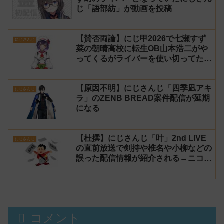
じ「語部紡」が動画を投稿
【賛否両論】にじ甲2026で七瀬すず
にじさんじ
菜の朝晴高校に転生OB山本浩二がや
ってくるがライバーを使い切ってたの
でベンチに→ルールが急遽変更されラ
イバーの転生が可能に
【原因不明】にじさんじ「四季凪アキ
にじさんじ
ラ」のZENB BREAD案件配信が延期
になる
【杜撰】にじさんじ「叶」2nd LIVE
にじさんじ
の直前放送で剣持や椎名や小柳などの
誤った配信情報が紹介される→ニコニ
コが謝罪してタイムシフトを非公開に
【生成AI?】
コメント