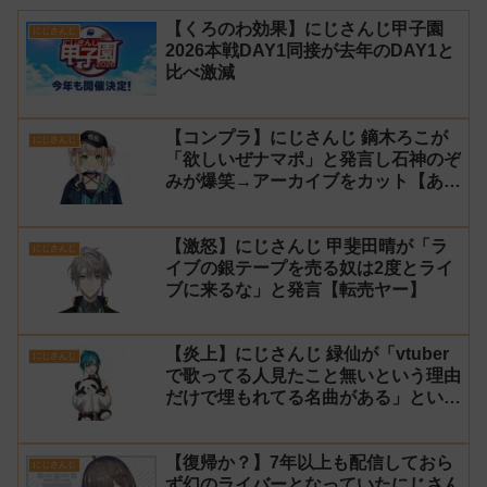
【くろのわ効果】にじさんじ甲子園
にじさんじ
2026本戦DAY1同接が去年のDAY1と
比べ激減
【コンプラ】にじさんじ 鏑木ろこが
にじさんじ
「欲しいぜナマポ」と発言し石神のぞ
みが爆笑→アーカイブをカット【あら
なみマイクラ】
【激怒】にじさんじ 甲斐田晴が「ラ
にじさんじ
イブの銀テープを売る奴は2度とライ
ブに来るな」と発言【転売ヤー】
【炎上】にじさんじ 緑仙が「vtuber
にじさんじ
で歌ってる人見たこと無いという理由
だけで埋もれてる名曲がある」という
生成AIの文章を投稿し叩かれる
【復帰か？】7年以上も配信しておら
にじさんじ
ず幻のライバーとなっていたにじさん