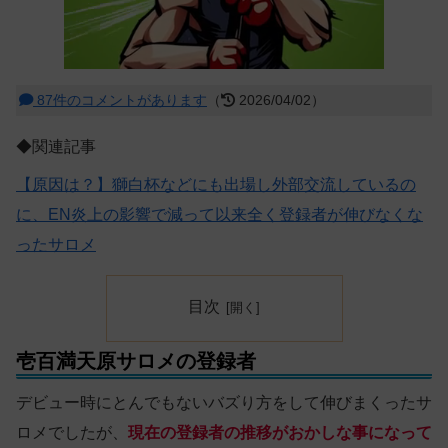
87件のコメントがあります
（
2026/04/02）
◆関連記事
【原因は？】獅白杯などにも出場し外部交流しているの
に、EN炎上の影響で減って以来全く登録者が伸びなくな
ったサロメ
目次
壱百満天原サロメの登録者
デビュー時にとんでもないバズり方をして伸びまくったサ
ロメでしたが、
現在の登録者の推移がおかしな事になって