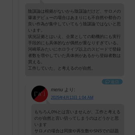
陰謀論は根拠がないから陰謀論だけど、サロメの
爆速デビューの場合はあまりにも不自然や都合の
良い作為が集中していてもう陰謀論ではないと思
います。
状況証拠とはいえ、企業としての動機的にも実行
手段的にも具体的なが偶然が重なりすぎている。
河崎翠みたいにホロライブ以上のスピードで登録
者数を増やしていた具体例があるから登録者数は
買える。
工作していた、と考えるのが自然。
返信
menu
より:
2025年4月13日 1:04 AM
もちろん0%とは言いませんが、工作と考える
のが自然と言い切ってしまうのはどうかと思
います
サロメの場合は同接や再生数やSNSでの話題