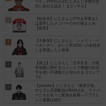
ール」の中の人がにじさんじ卒業の翌
日に会社を設立！【コンサル】
【転生先】にじさんじVTAを卒業また
は退学したメンバーのその後まとめ
【前世】
【不参加】にじさんじ「シェリン・バ
ーガンディ」がにじ甲2026への名前貸
しを辞退したと発表
【炎上】にじさんじ「五木左京」が熊
本地震に関するコメントで廃墟の絵文
字を使い不謹慎だと叩かれる【コンプ
ラ】
【youtube】にじさんじ「塚原大地」
のリズム天国配信がBANされ、ライバ
ーたちが次々と配信を延期→イブラヒ
ムと葛葉は続行