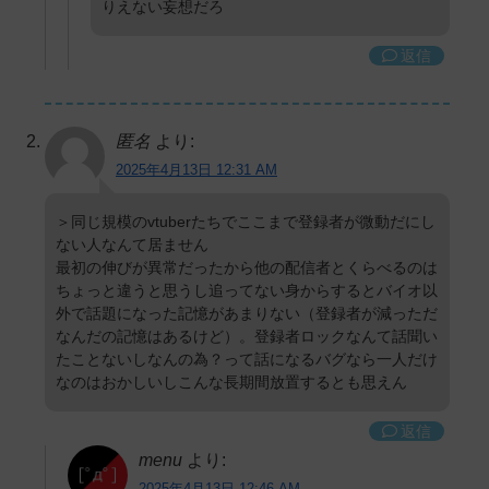
りえない妄想だろ
返信
匿名
より:
2025年4月13日 12:31 AM
＞同じ規模のvtuberたちでここまで登録者が微動だにし
ない人なんて居ません
最初の伸びが異常だったから他の配信者とくらべるのは
ちょっと違うと思うし追ってない身からするとバイオ以
外で話題になった記憶があまりない（登録者が減っただ
なんだの記憶はあるけど）。登録者ロックなんて話聞い
たことないしなんの為？って話になるバグなら一人だけ
なのはおかしいしこんな長期間放置するとも思えん
返信
menu
より:
2025年4月13日 12:46 AM