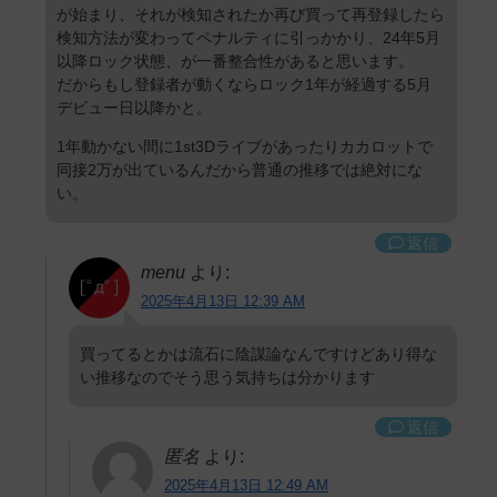
が始まり、それが検知されたか再び買って再登録したら
検知方法が変わってペナルティに引っかかり、24年5月
以降ロック状態、が一番整合性があると思います。
だからもし登録者が動くならロック1年が経過する5月
デビュー日以降かと。
1年動かない間に1st3Dライブがあったりカカロットで
同接2万が出ているんだから普通の推移では絶対にな
い。
返信
menu
より:
2025年4月13日 12:39 AM
買ってるとかは流石に陰謀論なんですけどあり得な
い推移なのでそう思う気持ちは分かります
返信
匿名
より:
2025年4月13日 12:49 AM