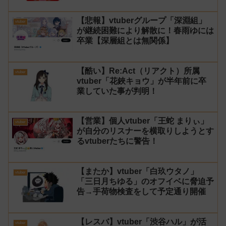
る！」と返せないとvtuberになるの
はオススメしないと投稿し叩かれる
【悲報】vtuberグループ「深淵組」
vtuber
が継続困難により解散に！春雨ゆには
卒業【深層組とは無関係】
【酷い】Re:Act（リアクト）所属
vtuber
vtuber「花鋏キョウ」が半年前に卒
業していた事が判明！
【営業】個人vtuber「王蛇 まりぃ」
vtuber
が自分のリスナーを横取りしようとす
るvtuberたちに警告！
【またか】vtuber「白玖ウタノ」
vtuber
「三日月ちゆる」のオフイベに脅迫予
告→手荷物検査をして予定通り開催
【レスバ】vtuber「渋谷ハル」が活
vtuber