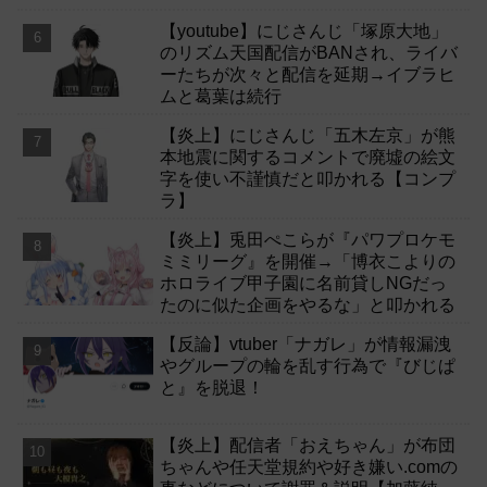
【youtube】にじさんじ「塚原大地」
のリズム天国配信がBANされ、ライバ
ーたちが次々と配信を延期→イブラヒ
ムと葛葉は続行
【炎上】にじさんじ「五木左京」が熊
本地震に関するコメントで廃墟の絵文
字を使い不謹慎だと叩かれる【コンプ
ラ】
【炎上】兎田ぺこらが『パワプロケモ
ミミリーグ』を開催→「博衣こよりの
ホロライブ甲子園に名前貸しNGだっ
たのに似た企画をやるな」と叩かれる
【反論】vtuber「ナガレ」が情報漏洩
やグループの輪を乱す行為で『びじぱ
と』を脱退！
【炎上】配信者「おえちゃん」が布団
ちゃんや任天堂規約や好き嫌い.comの