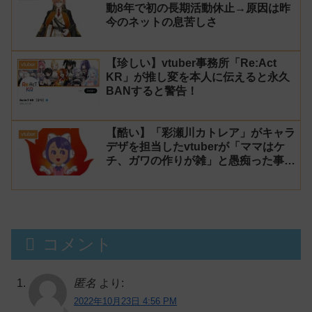
動8年で初の長期活動休止→原因は昨
今のネットの息苦しさ
【珍しい】vtuber事務所「Re:Act
vtuber
KR」が推し変を本人に伝えると永久
BANすると警告！
【酷い】「彩瀬川カトレア」がキャラ
vtuber
デザを担当したvtuberが「ママはケ
チ、ガワの作りが雑」と愚痴った事が
話題に
コメント
匿名
より:
2022年10月23日 4:56 PM