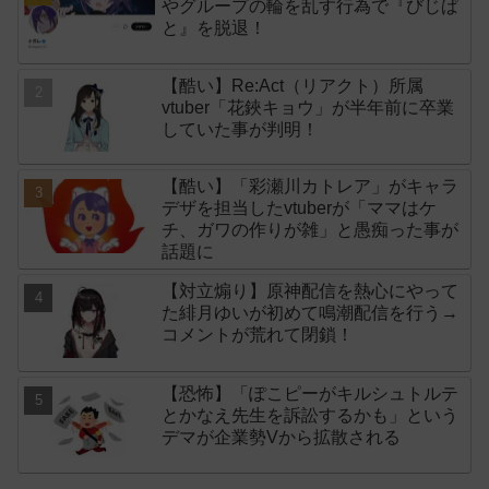
やグループの輪を乱す行為で『びじぱ
と』を脱退！
【酷い】Re:Act（リアクト）所属
vtuber「花鋏キョウ」が半年前に卒業
していた事が判明！
【酷い】「彩瀬川カトレア」がキャラ
デザを担当したvtuberが「ママはケ
チ、ガワの作りが雑」と愚痴った事が
話題に
【対立煽り】原神配信を熱心にやって
た緋月ゆいが初めて鳴潮配信を行う→
コメントが荒れて閉鎖！
【恐怖】「ぽこピーがキルシュトルテ
とかなえ先生を訴訟するかも」という
デマが企業勢Vから拡散される