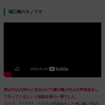
樋口楓のモノマネ
実は10人凸待ちと見せかけて樋口楓が10人の声真似をし
て凸ってくるという地獄企画の一環でした。
なので、でびでび・でびるの声真似をした樋口楓と会話し