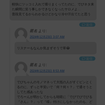
軽快にツッコミ入れて喋りまくってたのに、でびネタ来
た瞬間に笑う事しかできなくなったサロメよ…
普段見てるからわかるけどかなり冷や汗出てたと思う
返信
匿名
より:
2024年12月23日 3:07 AM
リスナーもなんか気まずそうで草😂
返信
匿名
より:
2024年12月23日 8:53 AM
でびちゃんのモノマネって大抵の人がすぐピンとく
るのに、ずっと半笑いで「何？何々？」で通そうと
してた感あったな
でろーんが明かしてからも咄嗟に「でびでびでびる
『さん』？」って『様』付けにしなかったのも、ど