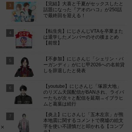
【完結】大喜と千夏がセックスしたと
話題になった『アオのハコ』が250話
で最終回を迎える！
【転生先】にじさんじVTAを卒業また
は退学したメンバーのその後まとめ
【前世】
【不参加】にじさんじ「シェリン・バ
ーガンディ」がにじ甲2026への名前貸
しを辞退したと発表
【youtube】にじさんじ「塚原大地」
のリズム天国配信がBANされ、ライバ
ーたちが次々と配信を延期→イブラヒ
ムと葛葉は続行
【炎上】にじさんじ「五木左京」が熊
本地震に関するコメントで廃墟の絵文
字を使い不謹慎だと叩かれる【コンプ