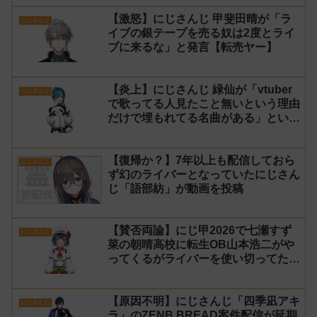
【激怒】にじさんじ 甲斐田晴が「ラ
にじさんじ
イブの銀テープを売る奴は2度とライ
ブに来るな」と発言【転売ヤー】
【炎上】にじさんじ 緑仙が「vtuber
にじさんじ
で歌ってる人見たこと無いという理由
だけで埋もれてる名曲がある」という
生成AIの文章を投稿し叩かれる
【復帰か？】7年以上も配信しておら
にじさんじ
ず幻のライバーとなっていたにじさん
じ「語部紡」が動画を投稿
【賛否両論】にじ甲2026で七瀬すず
にじさんじ
菜の朝晴高校に転生OB山本浩二がや
ってくるがライバーを使い切ってたの
でベンチに→ルールが急遽変更されラ
イバーの転生が可能に
【原因不明】にじさんじ「四季凪アキ
にじさんじ
ラ」のZENB BREAD案件配信が延期