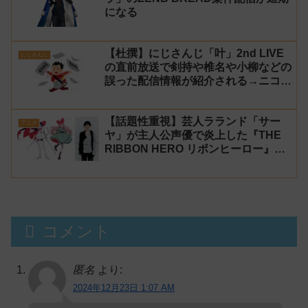
になる
【杜撰】にじさんじ「叶」2nd LIVE
にじさんじ
の直前放送で剣持や椎名や小柳などの
誤った配信情報が紹介される→ニコニ
コが謝罪してタイムシフトを非公開に
【生成AI?】
【話題性重視】芸人ラランド「サー
アニメ
ヤ」が主人公声優で炎上した『THE
RIBBON HERO リボンヒーロー』に
にじさんじvtuber「月ノ美兎」「ル
ンルン」「でびでび・でびる」が出
演！
コメント
匿名
より:
2024年12月23日 1:07 AM