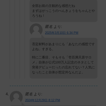
全部お前の主観的な感想だね
まずはがっこうのべんきょうをちゃんとや
ろうね！
匿名
より:
2025年3月10日 6:34 PM
否定材料があまりにも「あなたの感想です
よね」すぎる。
特に二番目、そもそも「壱百満天原サロ
メ」自体が公式100万人記念のネタとして
突発デビューだったの忘れてない？人気に
なったこと自体が想定外なんだよ。
匿名
より:
2024年12月29日 8:12 PM