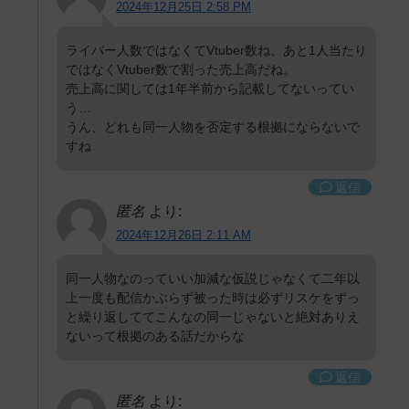
2024年12月25日 2:58 PM
ライバー人数ではなくてVtuber数ね、あと1人当たり
ではなくVtuber数で割った売上高だね。
売上高に関しては1年半前から記載してないってい
う…
うん、どれも同一人物を否定する根拠にならないで
すね
返信
匿名
より:
2024年12月26日 2:11 AM
同一人物なのっていい加減な仮説じゃなくて二年以
上一度も配信かぶらず被った時は必ずリスケをずっ
と繰り返しててこんなの同一じゃないと絶対ありえ
ないって根拠のある話だからな
返信
匿名
より: