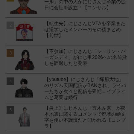
ール」の中の人がにじさんじ卒業の翌
日に会社を設立！【コンサル】
【転生先】にじさんじVTAを卒業また
は退学したメンバーのその後まとめ
【前世】
【不参加】にじさんじ「シェリン・バ
ーガンディ」がにじ甲2026への名前貸
しを辞退したと発表
【youtube】にじさんじ「塚原大地」
のリズム天国配信がBANされ、ライバ
ーたちが次々と配信を延期→イブラヒ
ムと葛葉は続行
【炎上】にじさんじ「五木左京」が熊
本地震に関するコメントで廃墟の絵文
字を使い不謹慎だと叩かれる【コンプ
ラ】