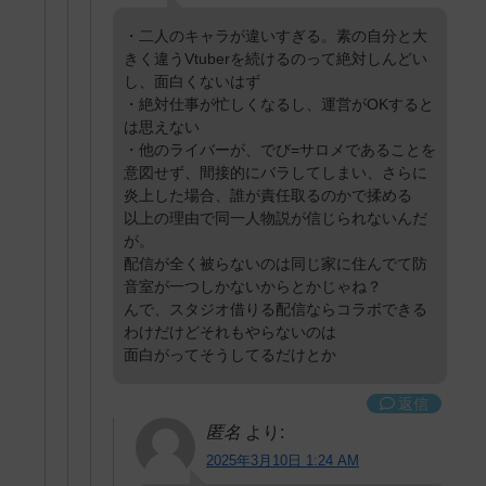
・二人のキャラが違いすぎる。素の自分と大
きく違うVtuberを続けるのって絶対しんどい
し、面白くないはず
・絶対仕事が忙しくなるし、運営がOKすると
は思えない
・他のライバーが、でび=サロメであることを
意図せず、間接的にバラしてしまい、さらに
炎上した場合、誰が責任取るのかで揉める
以上の理由で同一人物説が信じられないんだ
が。
配信が全く被らないのは同じ家に住んでて防
音室が一つしかないからとかじゃね？
んで、スタジオ借りる配信ならコラボできる
わけだけどそれもやらないのは
面白がってそうしてるだけとか
返信
匿名
より:
2025年3月10日 1:24 AM