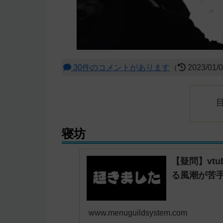
30件のコメントがあります
（
2023/01/
寝坊
【疑問】vt
る風潮が苦
www.menuguildsystem.com