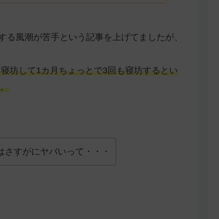
タにする風潮が苦手という記事を上げてましたが、
回寝坊して1カ月ちょっとで3回も寝坊するとい
。
坊はさすがにヤバいって・・・