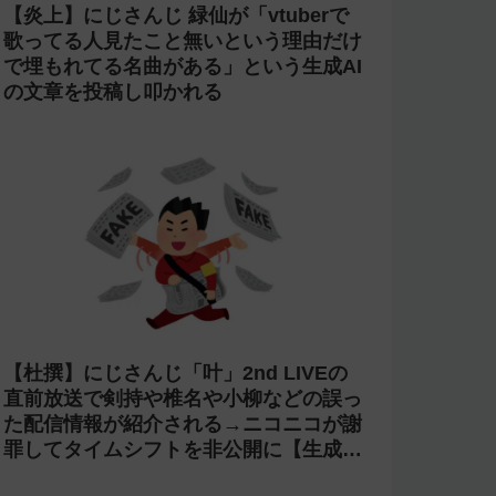
【炎上】にじさんじ 緑仙が「vtuberで
歌ってる人見たこと無いという理由だけ
で埋もれてる名曲がある」という生成AI
の文章を投稿し叩かれる
【杜撰】にじさんじ「叶」2nd LIVEの
直前放送で剣持や椎名や小柳などの誤っ
た配信情報が紹介される→ニコニコが謝
罪してタイムシフトを非公開に【生成
AI?】