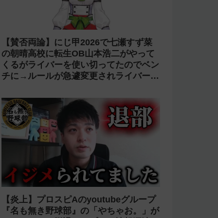
【賛否両論】にじ甲2026で七瀬すず菜
の朝晴高校に転生OB山本浩二がやって
くるがライバーを使い切ってたのでベン
チに→ルールが急遽変更されライバーの
転生が可能に
【炎上】プロスピAのyoutubeグループ
『名も無き野球部』の「やちゃお。」が