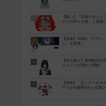
【酷い】「彩瀬川カトレア
ガワの作りが雑」と愚痴
【反論】vtuber「ナ
と』を脱退！
【対立煽り】原神配信を
コメントが荒れて閉鎖！
【恐怖】「ぽこピーがキ
デマが企業勢Vから拡散