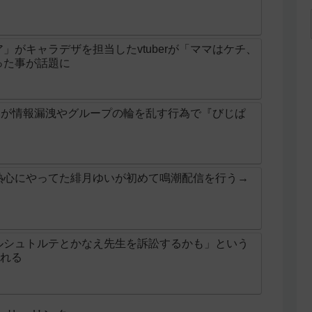
」がキャラデザを担当したvtuberが「ママはケチ、
った事が話題に
ガレ」が情報漏洩やグループの輪を乱す行為で『びじぱ
熱心にやってた緋月ゆいが初めて鳴潮配信を行う→
ルシュトルテとかなえ先生を訴訟するかも」という
される