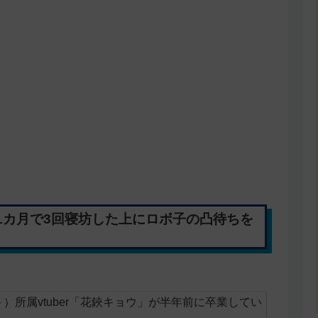
1カ月で3回寝坊した上にロボ子の凸待ちを
クト）所属vtuber「花鋏キョウ」が半年前に卒業してい