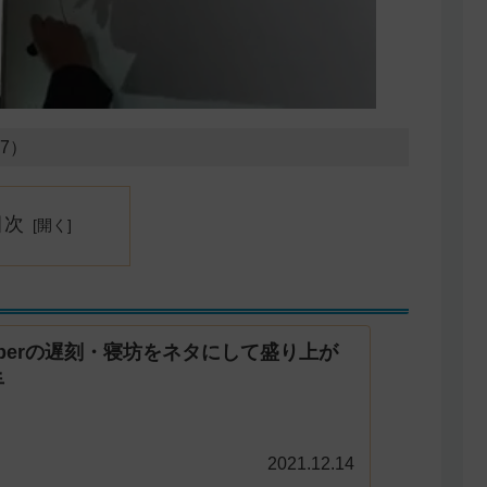
07）
目次
uberの遅刻・寝坊をネタにして盛り上が
手
2021.12.14