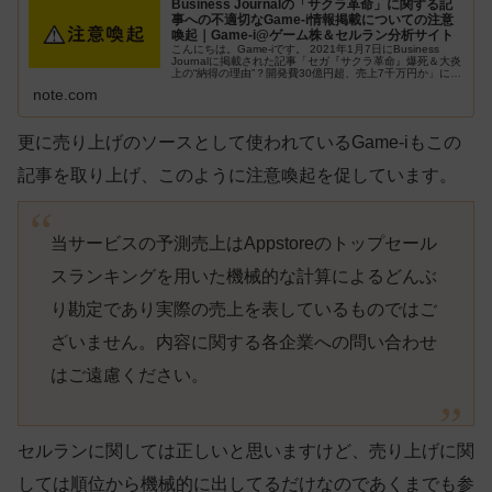
Business Journalの「サクラ革命」に関する記
事への不適切なGame-i情報掲載についての注意
喚起｜Game-i@ゲーム株＆セルラン分析サイト
こんにちは。Game-iです。 2021年1月7日にBusiness
Journalに掲載された記事「セガ『サクラ革命』爆死＆大炎
上の“納得の理由”？開発費30億円超、売上7千万円か」につ
いて、注意喚起をさせていただきます。 当サイト「Ga...
note.com
更に売り上げのソースとして使われているGame-iもこの
記事を取り上げ、このように注意喚起を促しています。
当サービスの予測売上はAppstoreのトップセール
スランキングを用いた機械的な計算によるどんぶ
り勘定であり実際の売上を表しているものではご
ざいません。内容に関する各企業への問い合わせ
はご遠慮ください。
セルランに関しては正しいと思いますけど、売り上げに関
しては順位から機械的に出してるだけなのであくまでも参