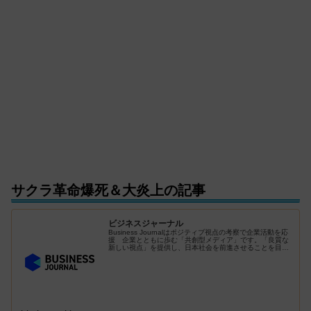
サクラ革命爆死＆大炎上の記事
ビジネスジャーナル
Business Journalはポジティブ視点の考察で企業活動を応
援 企業とともに歩む「共創型メディア」です。「良質な
新しい視点」を提供し、日本社会を前進させることを目指
します。企業や有識者への取材に基づき、「ためになる内
容」をお伝えして...