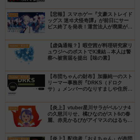
情報漏洩もあったと暴露→メンバーの
VIPが事実無根だと否定
【悲報】スマホゲー『文豪ストレイド
ゲーム
ッグス 迷ヰ犬怪奇譚』が前日にサー
ビス終了を発表！運営法人が廃業が原
因
【虚偽通報？】暇空茜が料理研究家リ
Youtuber・配信者
ュウジへのポストでX凍結→本人は警
察へ被害届を提出【味の素】
【布団ちゃんの財布】加藤純一のスト
Youtuber・配信者
リーマー事務所『DRKS（ドロク
サ）』メンバーのなりすましや住所特
定が発生→法的措置へ
【炎上】vtuber星川サラがペルソナ4
ゲーム
の久慈川りせ、橘ひなのがスト6の春
麗、赤見かるびがアイマスのはるちは
みきとコラボすると発表され叩かれる
【炎上】配信者「おえちゃん」が布団
Youtuber・配信者