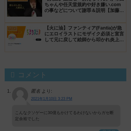
ちゃんや任天堂規約や好き嫌い.com
の事などについて謝罪＆説明【加藤純
一 老人会RUST】
【火に油】ファンティア(Fantia)が急
アニメ
にエロイラストにモザイク必須と宣言
して元に戻して絵師から叩かれ炎上し
た件について長文で言い訳！【警察】
コメント
匿名
より:
2021年1月10日 3:23 PM
こんなクソゲーに30億もかけてるわけないからガセ断
定余裕でした