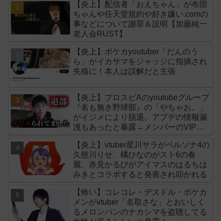
【炎上】配信者「おえちゃん」が布団
ちゃんや任天堂規約や好き嫌い.comの
事などについて謝罪＆説明【加藤純一
老人会RUST】
【炎上】ポケカyoutuber「だんのう
ら」がイカサマをジャッジに指摘され
失格に！本人は誤解だと主張
【炎上】プロスピAのyoutubeグループ
『名も無き野球部』の「やちゃお。」
がイジメにより脱退。アプデの情報漏
洩もあったと暴露→メンバーのVIPが
事実無根だと否定
【炎上】vtuber星川サラがペルソナ4の
久慈川りせ、橘ひなのがスト6の春
麗、赤見かるびがアイマスのはるちは
みきとコラボすると発表され叩かれる
【怖い】コレコレ・デスドル・ポケカ
メンがvtuber「名取さな」とおいしく
るメロンパンのナカシマを盗聴してる