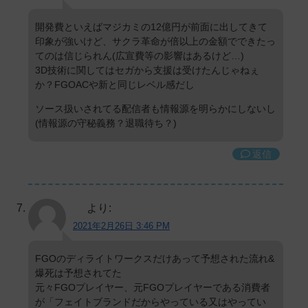
開発費といえばマジカミの12億円が前面に出してきて
印象が強いけど、サクラ革命が倍以上の金額でできたっ
てのは信じられん(広宣費等の影響はあるけど…)
3D技術に関してはセガから支援は受けたんじゃねぇ
か？FGOACや新と同じレベル感だし
ソース扱いされてる配信者も情報源を明らかにしないし
(情報源の守秘義務？退職待ち？)
返信
より:
2021年2月26日 3:46 PM
FGOのディライトワークスだけあって予想された流れ&
爆死は予想されてた
元々FGOプレイヤー、元FGOプレイヤーである消費者
が「フェイトブランドだからやっている又はやってい