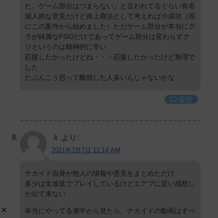
た。ゲーム部分はつまらない」と言われてるぐらい有名
個人的な意見だけど炎上商法として考えれば小成功（現
にこの案件から始めました）ただゲーム部分が本当にグ
ラが綺麗なFGOだけであってゲーム部分は変わらずク
ソというのは精神的に辛い
応援したかったけどね・・・応援したかったけど無理で
した
たぶんこう思って離脱した人多いんじゃないかな
返信
ｋ
より:
2021年3月7日 11:14 AM
ナカイド自身が他人の情報や意見をまとめただけ
多少は生放送でプレイしているけどエアプに近い感想し
か出て来ない
本当にやってる連中から見たら、ナカイドの動画はすべ