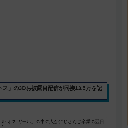
ス」の3Dお披露目配信が同接13.5万を記
ル オス ガール」の中の人がにじさんじ卒業の翌日
ル】