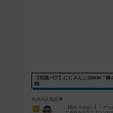
【同接バグ】にじさんじ3SKM「榊ネ
録
今月の人気記事
【転生ではない】「グウェ
に会社を設立！【コンサ