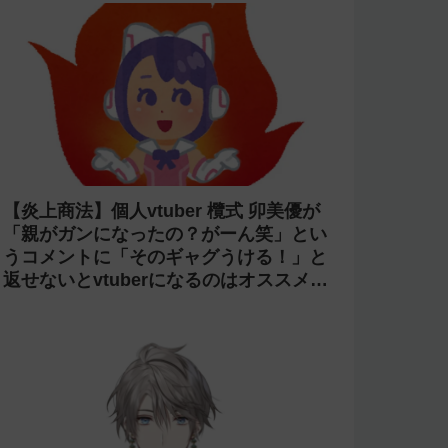
【炎上商法】個人vtuber 欖式 卯美優が
「親がガンになったの？がーん笑」とい
うコメントに「そのギャグうける！」と
返せないとvtuberになるのはオススメし
ないと投稿し叩かれる