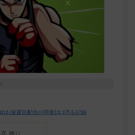
5）
Dお披露目配信が同接13.3万を記録
目次