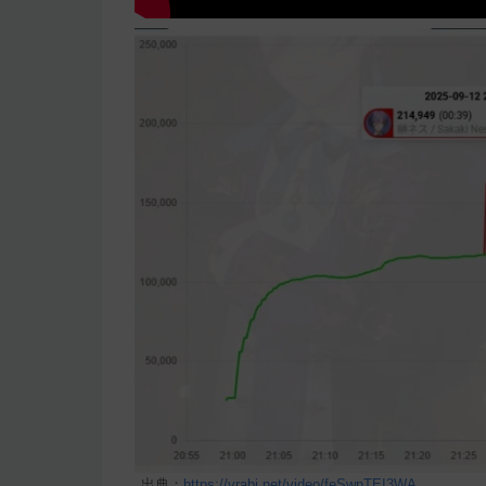
出典：
https://vrabi.net/video/feSwnTEI3WA