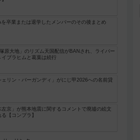
Aを卒業または退学したメンバーのその後まとめ
じ「塚原大地」のリズム天国配信がBANされ、ライバー
→イブラヒムと葛葉は続行
ェリン・バーガンディ」がにじ甲2026への名前貸
木左京」が熊本地震に関するコメントで廃墟の絵文
れる【コンプラ】