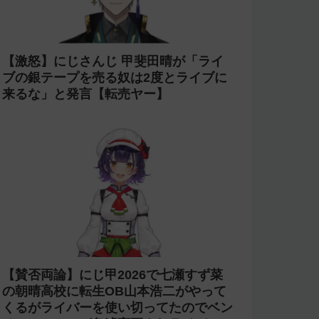
【激怒】にじさんじ 甲斐田晴が「ライ
ブの銀テープを売る奴は2度とライブに
来るな」と発言【転売ヤー】
【賛否両論】にじ甲2026で七瀬すず菜
の朝晴高校に転生OB山本浩二がやって
くるがライバーを使い切ってたのでベン