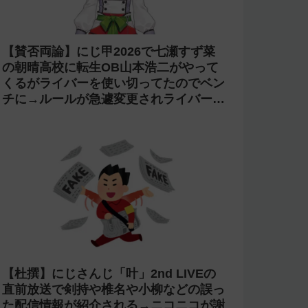
【賛否両論】にじ甲2026で七瀬すず菜
の朝晴高校に転生OB山本浩二がやって
くるがライバーを使い切ってたのでベン
チに→ルールが急遽変更されライバーの
転生が可能に
【杜撰】にじさんじ「叶」2nd LIVEの
直前放送で剣持や椎名や小柳などの誤っ
た配信情報が紹介される→ニコニコが謝