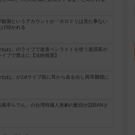
界観測というアカウントが「ホロドリは見た事ない
上げ叩かれる
鈴ねね」のライブで改造ペンライトを使う迷惑客が
ライブで禁止に【法的措置】
ねね」が1stライブ前に耳から血を出し両耳難聴に
烏風亭らでん」の台湾特撮人形劇の配信が誤BANさ