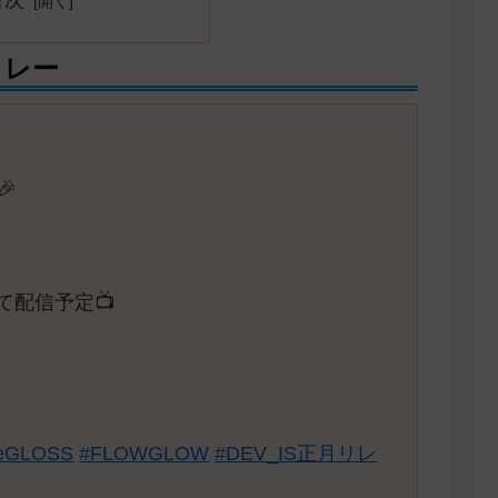
目次
リレー

て配信予定📺
eGLOSS
#FLOWGLOW
#DEV_IS正月リレ