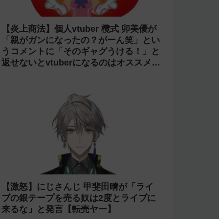
【炎上商法】個人vtuber 欖式 卯美優が
「親がガンになったの？がーん笑」とい
うコメントに「そのギャグうける！」と
返せないとvtuberになるのはオススメし
ないと投稿し叩かれる
【激怒】にじさんじ 甲斐田晴が「ライ
ブの銀テープを売る奴は2度とライブに
来るな」と発言【転売ヤー】