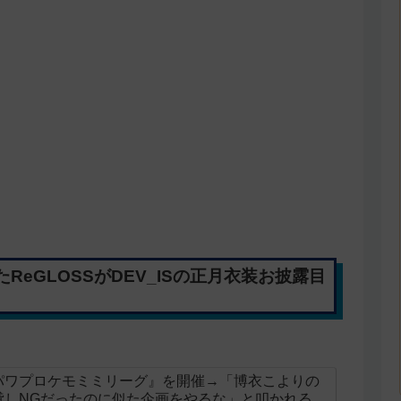
eGLOSSがDEV_ISの正月衣装お披露目
パワプロケモミミリーグ』を開催→「博衣こよりの
貸しNGだったのに似た企画をやるな」と叩かれる