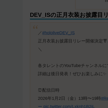
DEV_ISの正月衣装お披露目
／
#hololiveDEV_IS
正月衣装お披露目リレー開催決定👘
＼
各タレントのYouTubeチャンネルに
詳細は後日発表！ぜひお楽しみに✨
⏰配信日時
2026年1月2日（金）13時〜19時
#R
ー
pic.twitter.com/Lxknh1B2jL