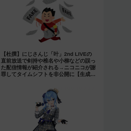
【炎上】プロスピAのyoutubeグループ
『名も無き野球部』の「やちゃお。」が
イジメにより脱退。アプデの情報漏洩も
あったと暴露→メンバーのVIPが事実無
根だと否定