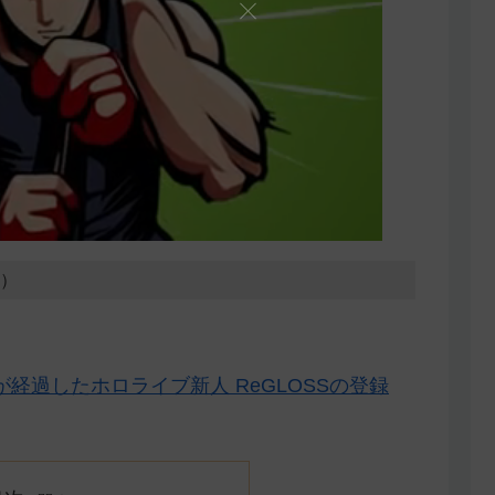
3）
経過したホロライブ新人 ReGLOSSの登録