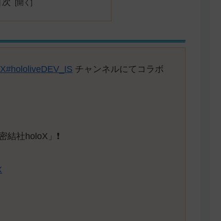
目次
oX
#hololiveDEV_IS
チャンネルにてコラボ
holoX」❗️
X