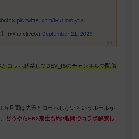
holoX
pic.twitter.com/lR7UNt5yqa
hololivetv)
September 21, 2023
oXとコラボ解禁してDEV_ISのチャンネルで配信
1カ月間は先輩とコラボしないというルールが
、
どうやらEN3期生も
約
2週間でコラボ解禁し