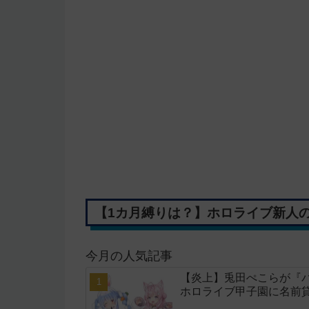
【1カ月縛りは？】ホロライブ新人のR
今月の人気記事
【炎上】兎田ぺこらが『
ホロライブ甲子園に名前