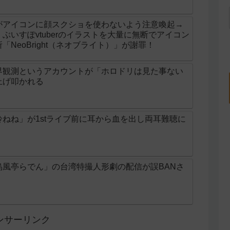
がアイコンに顔スクショを使わないよう注意喚起→
ぶいすぽvtuberのイラストを大量に無断でアイコン
NeoBright（ネオブライト）」が謝罪！
界観測というアカウントが「ホロドリは見た事ない
上げ叩かれる
ねね」が1stライブ前に耳から血を出し両耳難聴に
烏風亭らでん」の台湾特撮人形劇の配信が誤BANさ
ンサーリンク