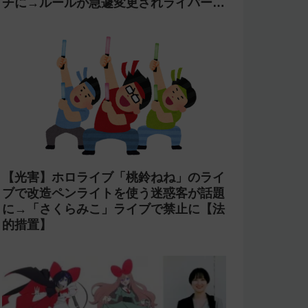
【万策尽きた?】「星街すいせい」と
TAKU INOUEのMidnight Grand
OrchestraのCDがアニメ制作の進行問
題で発売中止に