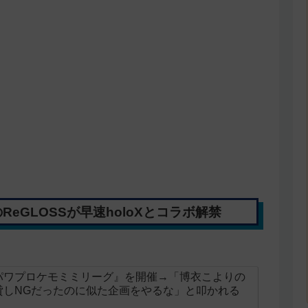
eGLOSSが早速holoXとコラボ解禁
パワプロケモミミリーグ』を開催→「博衣こよりの
貸しNGだったのに似た企画をやるな」と叩かれる