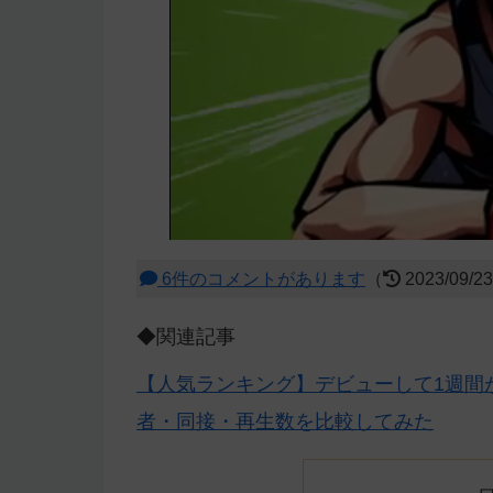
6件のコメントがあります
（
2023/09/2
◆関連記事
【人気ランキング】デビューして1週間が
者・同接・再生数を比較してみた