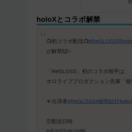
holoXとコラボ解禁
📺初コラボ配信📺
#ReGLOSS対hol
が解禁🙌✨
「ReGLOSS」初のコラボ相手は、
ホロライブプロダクション先輩「秘密結社
🔽出演者
#ReGLOSS
#秘密結社holo
⏰配信日時
9月22日(金)20時