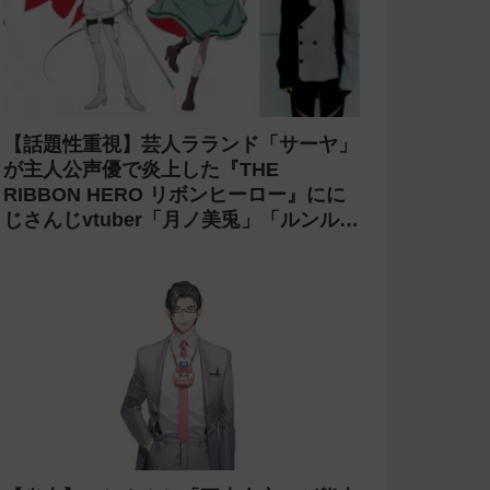
【賛否両論】にじ甲2026で七瀬すず菜
の朝晴高校に転生OB山本浩二がやって
くるがライバーを使い切ってたのでベン
チに→ルールが急遽変更されライバーの
転生が可能に
【光害】ホロライブ「桃鈴ねね」のライ
ブで改造ペンライトを使う迷惑客が話題