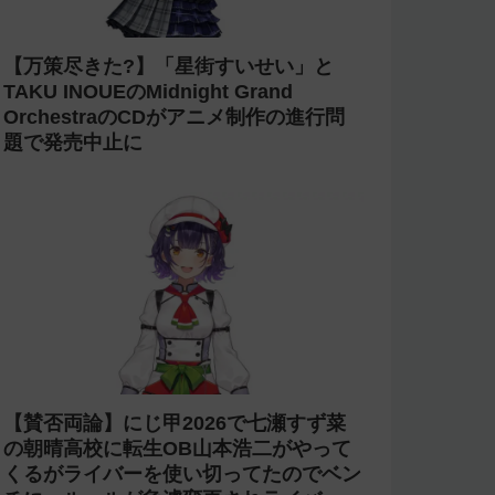
【炎上】にじさんじ 緑仙が「vtuberで
歌ってる人見たこと無いという理由だけ
で埋もれてる名曲がある」という生成AI
の文章を投稿し叩かれる
【杜撰】にじさんじ「叶」2nd LIVEの
直前放送で剣持や椎名や小柳などの誤っ
た配信情報が紹介される→ニコニコが謝
罪してタイムシフトを非公開に【生成
AI?】