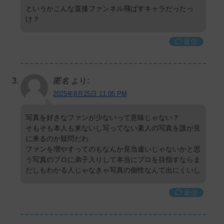
というかこんな直接ファンネル飛ばすキャラだったっ
け？
返信
匿名
より:
2025年8月25日 11:05 PM
写真を好きなファンが少ないって意味じゃない？
そもそも本人も来ないし写ってない素人の写真を誰が見
に来るのか疑問だわ
ファンを増やすってのもなんか見当違いじゃないかと思
う写真のプロに弟子入りして本当にプロを目指すならま
だしもわかる人じゃなきゃ写真の個性なんて出にくいし
返信