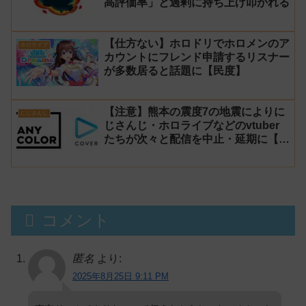
高評価率」と過剰に持ち上げ叩かれる
【仕方ない】ホロドリでホロメンのア
ホロライブ
カウントにフレンド申請するリスナー
が多数居ると話題に【民度】
【注意】熊本の震度7の地震によりに
にじさんじ
じさんじ・ホロライブなどのvtuber
たちが次々と配信を中止・延期に【不
謹慎厨】
コメント
匿名
より:
2025年8月25日 9:11 PM