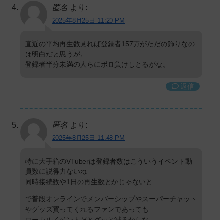
匿名
より:
2025年8月25日 11:20 PM
直近の平均再生数見れば登録者157万がただの飾りなの
は明白だと思うが。
登録者半分未満の人らにボロ負けしとるがな。
返信
匿名
より:
2025年8月25日 11:48 PM
特に大手箱のVTuberは登録者数はこういうイベント動
員数に説得力ないね
同時接続数や1日の再生数とかじゃないと
で普段オンラインでメンバーシップやスーパーチャット
やグッズ買ってくれるファンであっても
ローカルイベントだとグッと減るからな