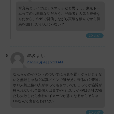
写真展とライブはミスマッチだと思うし、東京ドー
ムってのも無茶な話だろう。登録者も人気も充分な
んだから、SNSで発信しながら実績を積んでから個
展を開けばいいんじゃない？
返信
匿名
より:
2025年8月26日 9:13 AM
なんらかのイベントのついでに写真を置くぐらいじゃな
いと無理じゃね？写真メインで誰が見に来るの？普通に
ホロ人気上位の人がやってもきついでしょってか協賛が
得られないし全部個人出資でやればいいがIPは会社の物
だし失敗したら会社のイメージが悪くなるからそりゃ
OKなんて出せるわけない
返信