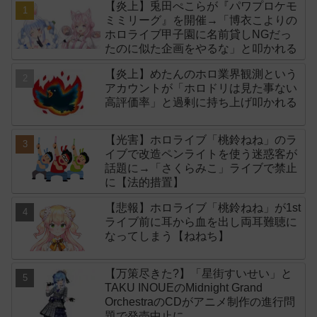
【炎上】兎田ぺこらが『パワプロケモ
ミミリーグ』を開催→「博衣こよりの
ホロライブ甲子園に名前貸しNGだっ
たのに似た企画をやるな」と叩かれる
【炎上】めたんのホロ業界観測という
アカウントが「ホロドリは見た事ない
高評価率」と過剰に持ち上げ叩かれる
【光害】ホロライブ「桃鈴ねね」のラ
イブで改造ペンライトを使う迷惑客が
話題に→「さくらみこ」ライブで禁止
に【法的措置】
【悲報】ホロライブ「桃鈴ねね」が1st
ライブ前に耳から血を出し両耳難聴に
なってしまう【ねねち】
【万策尽きた?】「星街すいせい」と
TAKU INOUEのMidnight Grand
OrchestraのCDがアニメ制作の進行問
題で発売中止に