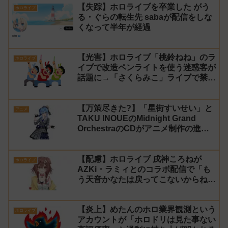
【失踪】ホロライブを卒業した がう
ホロライブ
る・ぐらの転生先 sabaが配信をしな
くなって半年が経過
【光害】ホロライブ「桃鈴ねね」のラ
ホロライブ
イブで改造ペンライトを使う迷惑客が
話題に→「さくらみこ」ライブで禁止
に【法的措置】
【万策尽きた?】「星街すいせい」と
アニメ
TAKU INOUEのMidnight Grand
OrchestraのCDがアニメ制作の進行
問題で発売中止に
【配慮】ホロライブ 戌神ころねが
ホロライブ
AZKi・ラミィとのコラボ配信で「も
う天音かなたは戻ってこないからね」
と発言した事について謝罪
【炎上】めたんのホロ業界観測という
ホロライブ
アカウントが「ホロドリは見た事ない