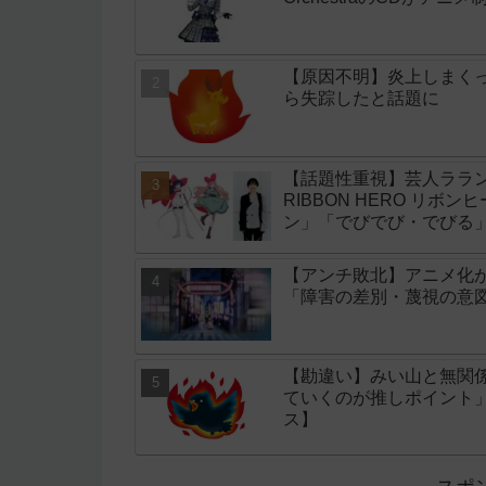
【原因不明】炎上しまく
ら失踪したと話題に
【話題性重視】芸人ララン
RIBBON HERO リボ
ン」「でびでび・でびる
【アンチ敗北】アニメ化
「障害の差別・蔑視の意
【勘違い】みい山と無関
ていくのが推しポイント
ス】