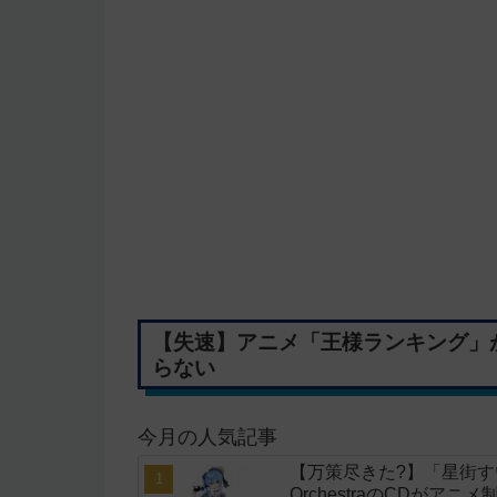
【失速】アニメ「王様ランキング」
らない
今月の人気記事
【万策尽きた?】「星街すいせい」
OrchestraのCDがア