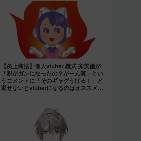
【炎上商法】個人vtuber 欖式 卯美優が
「親がガンになったの？がーん笑」とい
うコメントに「そのギャグうける！」と
返せないとvtuberになるのはオススメし
ないと投稿し叩かれる