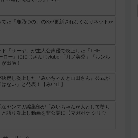
ってた「鹿乃つの」のXが更新されなくなりネットか
ド「サーヤ」が主人公声優で炎上した『THE
ンヒーロー』ににじさんじvtuber「月ノ美兎」「ルンル
」が出演！
が決定し炎上した『みいちゃんと山田さん』公式が
図はない」と発表！【みい山】
係なヤンマガ編集部が「みいちゃんが人として堕ち
」と語り炎上し動画を非公開に【マガポケ シリウ