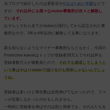
当ブログで紹介したのは君影荘や
V立はためた学園
などで
すが、
それ以外にも様々なvtuber事務所が次々と解散し
ています。
おそらくそれら全てがvtuberが流行してから設立された事
務所なので、3年か4年以内に解散してる事になります。
誰も知らないようなマイナー事務所ならともかく、今回の
Production kawaiiはトップが登録者39万人でそれ以外も
登録者数万人が複数居たので、
それでも撤退してしまうと
いう事はやはりvtuberで儲けるのも簡単じゃないんでしょ
うね。
登録者は多いけど再生数は全然伸びてなかったので、ファ
ンが定着しなかったのかもしれません。
一時的に登録者を伸ばすのは割と簡単でも、その人たちを