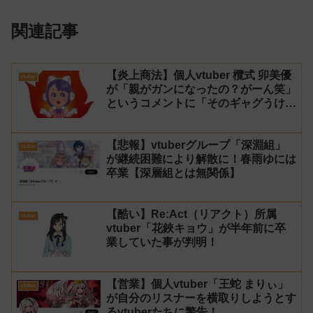
関連記事
【炎上商法】個人vtuber 欖式 卯美優
vtuber
が「親がガンになったの？がーん笑」
というコメントに「そのギャグうけ
る！」と返せないとvtuberになるの
はオススメしないと投稿し叩かれる
【悲報】vtuberグループ「深淵組」
vtuber
が継続困難により解散に！春雨ゆには
卒業【深層組とは無関係】
【酷い】Re:Act（リアクト）所属
vtuber
vtuber「花鋏キョウ」が半年前に卒
業していた事が判明！
【営業】個人vtuber「王蛇 まりぃ」
vtuber
が自分のリスナーを横取りしようとす
るvtuberたちに警告！