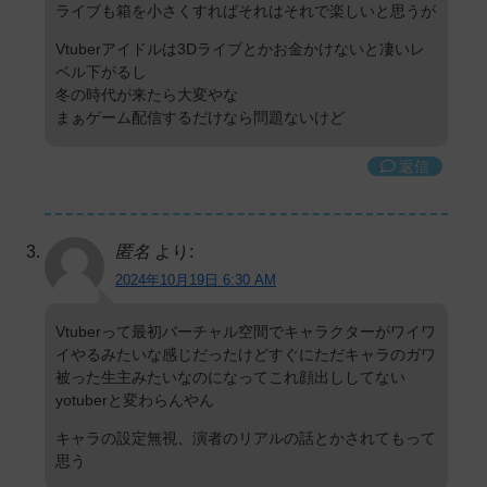
ライブも箱を小さくすればそれはそれで楽しいと思うが
Vtuberアイドルは3Dライブとかお金かけないと凄いレ
ベル下がるし
冬の時代が来たら大変やな
まぁゲーム配信するだけなら問題ないけど
返信
匿名
より:
2024年10月19日 6:30 AM
Vtuberって最初バーチャル空間でキャラクターがワイワ
イやるみたいな感じだったけどすぐにただキャラのガワ
被った生主みたいなのになってこれ顔出ししてない
yotuberと変わらんやん
キャラの設定無視、演者のリアルの話とかされてもって
思う