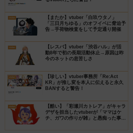
【またか】vtuber「白玖ウタノ」
vtuber
「三日月ちゆる」のオフイベに脅迫予
告→手荷物検査をして予定通り開催
【レスバ】vtuber「渋谷ハル」が活
vtuber
動8年で初の長期活動休止→原因は昨
今のネットの息苦しさ
【珍しい】vtuber事務所「Re:Act
vtuber
KR」が推し変を本人に伝えると永久
BANすると警告！
【酷い】「彩瀬川カトレア」がキャラ
vtuber
デザを担当したvtuberが「ママはケ
チ、ガワの作りが雑」と愚痴った事が
話題に