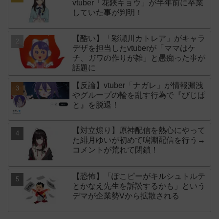
vtuber「花鋏キョウ」が半年前に卒業
していた事が判明！
【酷い】「彩瀬川カトレア」がキャラ
デザを担当したvtuberが「ママはケ
チ、ガワの作りが雑」と愚痴った事が
話題に
【反論】vtuber「ナガレ」が情報漏洩
やグループの輪を乱す行為で『びじぱ
と』を脱退！
【対立煽り】原神配信を熱心にやって
た緋月ゆいが初めて鳴潮配信を行う→
コメントが荒れて閉鎖！
【恐怖】「ぽこピーがキルシュトルテ
とかなえ先生を訴訟するかも」という
デマが企業勢Vから拡散される