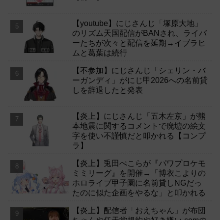
【youtube】にじさんじ「塚原大地」
のリズム天国配信がBANされ、ライバ
ーたちが次々と配信を延期→イブラヒ
ムと葛葉は続行
【不参加】にじさんじ「シェリン・バ
ーガンディ」がにじ甲2026への名前貸
しを辞退したと発表
【炎上】にじさんじ「五木左京」が熊
本地震に関するコメントで廃墟の絵文
字を使い不謹慎だと叩かれる【コンプ
ラ】
【炎上】兎田ぺこらが『パワプロケモ
ミミリーグ』を開催→「博衣こよりの
ホロライブ甲子園に名前貸しNGだっ
たのに似た企画をやるな」と叩かれる
【炎上】配信者「おえちゃん」が布団