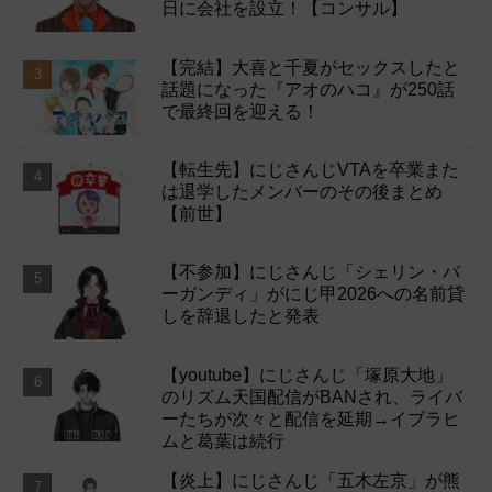
日に会社を設立！【コンサル】
【完結】大喜と千夏がセックスしたと
話題になった『アオのハコ』が250話
で最終回を迎える！
【転生先】にじさんじVTAを卒業また
は退学したメンバーのその後まとめ
【前世】
【不参加】にじさんじ「シェリン・バ
ーガンディ」がにじ甲2026への名前貸
しを辞退したと発表
【youtube】にじさんじ「塚原大地」
のリズム天国配信がBANされ、ライバ
ーたちが次々と配信を延期→イブラヒ
ムと葛葉は続行
【炎上】にじさんじ「五木左京」が熊