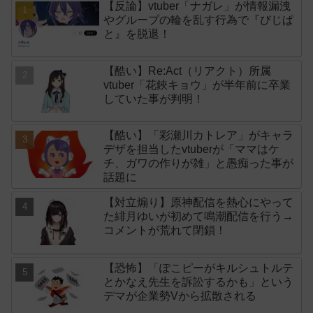
【反論】vtuber「ナガレ」が情報漏洩
やグループの輪を乱す行為で『びじぱ
と』を脱退！
【酷い】Re:Act（リアクト）所属
vtuber「花鋏キョウ」が半年前に卒業
していた事が判明！
【酷い】「彩瀬川カトレア」がキャラ
デザを担当したvtuberが「ママはケ
チ、ガワの作りが雑」と愚痴った事が
話題に
【対立煽り】原神配信を熱心にやって
た緋月ゆいが初めて鳴潮配信を行う→
コメントが荒れて閉鎖！
【恐怖】「ぽこピーがキルシュトルテ
とかなえ先生を訴訟するかも」という
デマが企業勢Vから拡散される