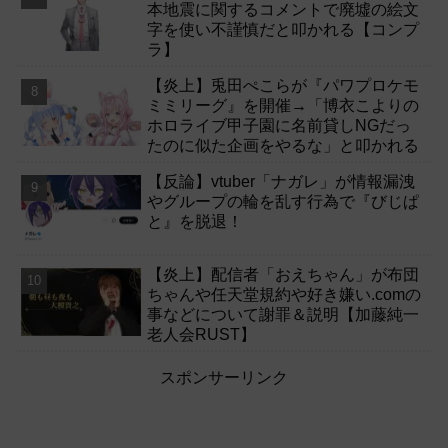
本地震に関するコメントで廃墟の絵文
字を使い不謹慎だと叩かれる【コンプ
ラ】
【炎上】兎田ぺこらが『パワプロケモ
ミミリーグ』を開催→「博衣こよりの
ホロライブ甲子園に名前貸しNGだっ
たのに似た企画をやるな」と叩かれる
【反論】vtuber「ナガレ」が情報漏洩
やグループの輪を乱す行為で『びじぱ
と』を脱退！
【炎上】配信者「おえちゃん」が布団
ちゃんや任天堂規約や好き嫌い.comの
事などについて謝罪＆説明【加藤純一
老人会RUST】
スポンサーリンク