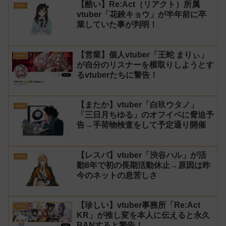
【酷い】Re:Act（リアクト）所属
vtuber
vtuber「花鋏キョウ」が半年前に卒
業していた事が判明！
【営業】個人vtuber「王蛇 まりぃ」
vtuber
が自分のリスナーを横取りしようとす
るvtuberたちに警告！
【またか】vtuber「白玖ウタノ」
vtuber
「三日月ちゆる」のオフイベに脅迫予
告→手荷物検査をして予定通り開催
【レスバ】vtuber「渋谷ハル」が活
vtuber
動8年で初の長期活動休止→原因は昨
今のネットの息苦しさ
【珍しい】vtuber事務所「Re:Act
vtuber
KR」が推し変を本人に伝えると永久
BANすると警告！