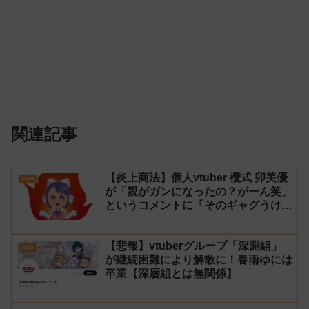
関連記事
【炎上商法】個人vtuber 欖式 卯美優
vtuber
が「親がガンになったの？がーん笑」
というコメントに「そのギャグうけ
る！」と返せないとvtuberになるの
はオススメしないと投稿し叩かれる
【悲報】vtuberグループ「深淵組」
vtuber
が継続困難により解散に！春雨ゆには
卒業【深層組とは無関係】