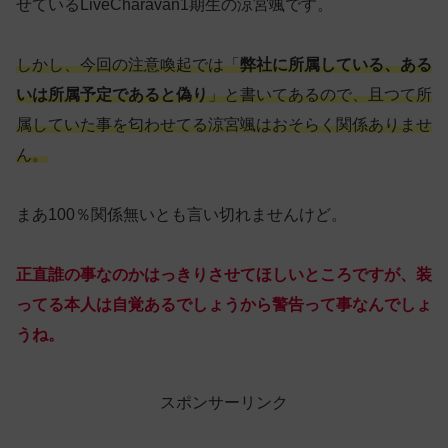
せているLiveCharavan1期生の涼宮颯です。
しかし、今回の注意喚起では「
弊社に所属している、ある
いは所属予定であると偽り
」と書いてあるので、且つて所
属していた事を匂わせてる涼宮颯はおそらく関係ありませ
ん。
まあ100％関係無いとも言い切れませんけど。
正直誰の事なのかはっきりさせてほしいところですが、装
ってる本人は自覚あるでしょうから警告って事なんでしょ
うね。
スポンサーリンク