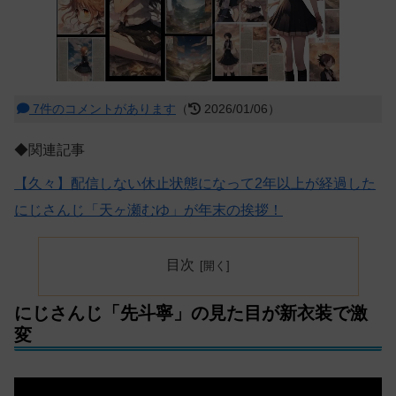
7件のコメントがあります
（
2026/01/06）
◆関連記事
【久々】配信しない休止状態になって2年以上が経過した
にじさんじ「天ヶ瀬むゆ」が年末の挨拶！
目次
にじさんじ「先斗寧」の見た目が新衣装で激
変