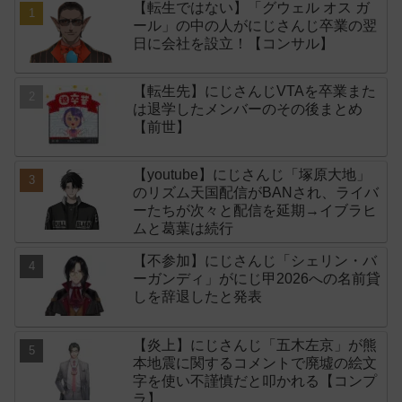
【転生ではない】「グウェル オス ガ
ール」の中の人がにじさんじ卒業の翌
日に会社を設立！【コンサル】
【転生先】にじさんじVTAを卒業また
は退学したメンバーのその後まとめ
【前世】
【youtube】にじさんじ「塚原大地」
のリズム天国配信がBANされ、ライバ
ーたちが次々と配信を延期→イブラヒ
ムと葛葉は続行
【不参加】にじさんじ「シェリン・バ
ーガンディ」がにじ甲2026への名前貸
しを辞退したと発表
【炎上】にじさんじ「五木左京」が熊
本地震に関するコメントで廃墟の絵文
字を使い不謹慎だと叩かれる【コンプ
ラ】