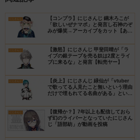
【コンプラ】にじさんじ 鏑木ろこが
にじさんじ
「欲しいぜナマポ」と発言し石神のぞ
みが爆笑→アーカイブをカット【あら
なみマイクラ】
【激怒】にじさんじ 甲斐田晴が「ラ
にじさんじ
イブの銀テープを売る奴は2度とライ
ブに来るな」と発言【転売ヤー】
【炎上】にじさんじ 緑仙が「vtuber
にじさんじ
で歌ってる人見たこと無いという理由
だけで埋もれてる名曲がある」という
生成AIの文章を投稿し叩かれる
【復帰か？】7年以上も配信しておら
にじさんじ
ず幻のライバーとなっていたにじさん
じ「語部紡」が動画を投稿