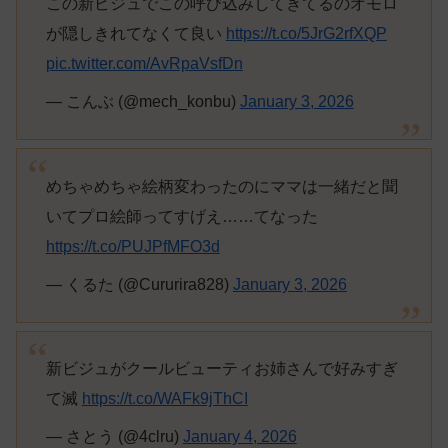
この新ビジュでこの呼び込みしてきてるのオモロ
が隠しきれてなくて良い
https://t.co/5JrG2rfXQP
pic.twitter.com/AvRpaVsfDn
— こんぶ (@mech_konbu)
January 3, 2026
めちゃめちゃ絵柄変わったのにママは一緒だと聞
いてプロ絵師ってすげえ……てなった
https://t.co/PUJPfMFO3d
— くるた (@Cururira828)
January 3, 2026
新ビジュがクールビューティお姉さんで好みすぎ
て滅
https://t.co/WAFk9jThCI
— さとう (@4clru)
January 4, 2026