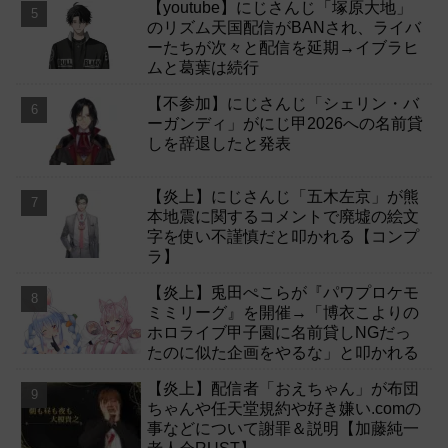
【youtube】にじさんじ「塚原大地」
のリズム天国配信がBANされ、ライバ
ーたちが次々と配信を延期→イブラヒ
ムと葛葉は続行
【不参加】にじさんじ「シェリン・バ
ーガンディ」がにじ甲2026への名前貸
しを辞退したと発表
【炎上】にじさんじ「五木左京」が熊
本地震に関するコメントで廃墟の絵文
字を使い不謹慎だと叩かれる【コンプ
ラ】
【炎上】兎田ぺこらが『パワプロケモ
ミミリーグ』を開催→「博衣こよりの
ホロライブ甲子園に名前貸しNGだっ
たのに似た企画をやるな」と叩かれる
【炎上】配信者「おえちゃん」が布団
ちゃんや任天堂規約や好き嫌い.comの
事などについて謝罪＆説明【加藤純一