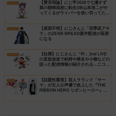
【賛否両論】にじ甲2026で七瀬すず
にじさんじ
菜の朝晴高校に転生OB山本浩二がや
ってくるがライバーを使い切ってたの
でベンチに→ルールが急遽変更されラ
イバーの転生が可能に
【原因不明】にじさんじ「四季凪アキ
にじさんじ
ラ」のZENB BREAD案件配信が延期
になる
【杜撰】にじさんじ「叶」2nd LIVE
にじさんじ
の直前放送で剣持や椎名や小柳などの
誤った配信情報が紹介される→ニコニ
コが謝罪してタイムシフトを非公開に
【生成AI?】
【話題性重視】芸人ラランド「サー
アニメ
ヤ」が主人公声優で炎上した『THE
RIBBON HERO リボンヒーロー』に
にじさんじvtuber「月ノ美兎」「ル
ンルン」「でびでび・でびる」が出
演！