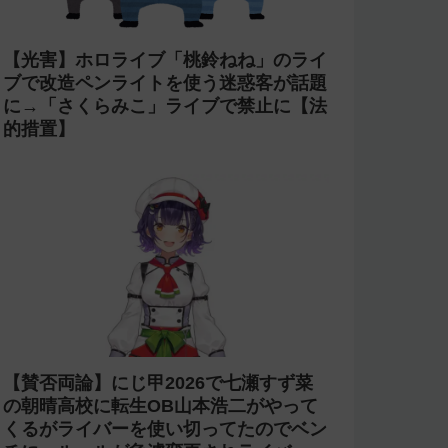
【光害】ホロライブ「桃鈴ねね」のライ
ブで改造ペンライトを使う迷惑客が話題
に→「さくらみこ」ライブで禁止に【法
的措置】
【賛否両論】にじ甲2026で七瀬すず菜
の朝晴高校に転生OB山本浩二がやって
くるがライバーを使い切ってたのでベン