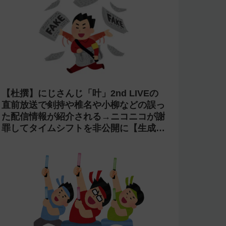
【杜撰】にじさんじ「叶」2nd LIVEの
直前放送で剣持や椎名や小柳などの誤っ
た配信情報が紹介される→ニコニコが謝
罪してタイムシフトを非公開に【生成
AI?】