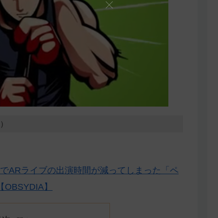
7）
でARライブの出演時間が減ってしまった「ペ
BSYDIA】