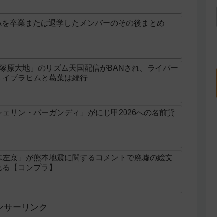
Aを卒業または退学したメンバーのその後まとめ
じ「塚原大地」のリズム天国配信がBANされ、ライバー
→イブラヒムと葛葉は続行
ェリン・バーガンディ」がにじ甲2026への名前貸
木左京」が熊本地震に関するコメントで廃墟の絵文
れる【コンプラ】
ンサーリンク