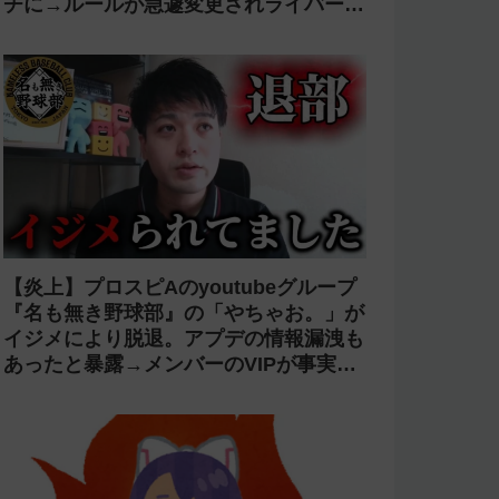
チに→ルールが急遽変更されライバーの
転生が可能に
【炎上】プロスピAのyoutubeグループ
『名も無き野球部』の「やちゃお。」が
イジメにより脱退。アプデの情報漏洩も
あったと暴露→メンバーのVIPが事実無
根だと否定