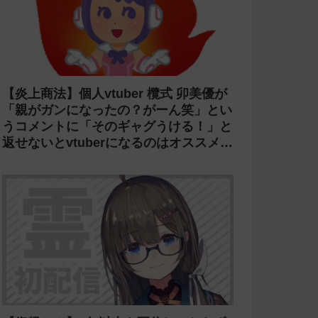
【炎上商法】個人vtuber 欖式 卯美優が
「親がガンになったの？がーん笑」とい
うコメントに「そのギャグうける！」と
返せないとvtuberになるのはオススメし
ないと投稿し叩かれる