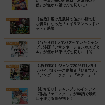
たヤギ君先生の新連載『お嬢様の下
僕』が僅か12話で打ち切りに！
【当然】駆け足展開で僅か16話で打
打ち切り漫画
ち切りになった『エイリアンヘッドバ
ット』感想
【当たり前】Xでバズっていたジャン
打ち切り漫画
プラ漫画『アサシネーションホスピタ
ル』が僅か16話で打ち切りに【閲覧
数】
【ほぼ確定】ジャンプ2026打ち切り
打ち切り漫画
サバイバルレース参加者『ひまてん』
『アンダードクター』『キナト』『エ
イリアンヘッドバット』【シーズン
2】
【打ち切り】ジャンプラのインディー
打ち切り漫画
ズ作品『ケモノクニ』が80話で最終
回を迎える事が判明！