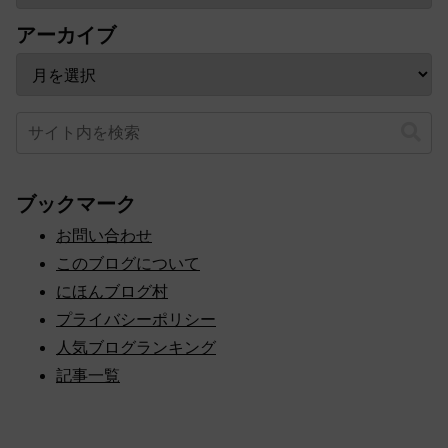
アーカイブ
ブックマーク
お問い合わせ
このブログについて
にほんブログ村
プライバシーポリシー
人気ブログランキング
記事一覧