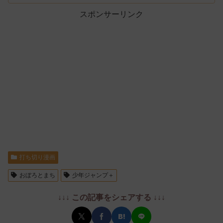
スポンサーリンク
打ち切り漫画
おぼろとまち
少年ジャンプ＋
↓↓↓ この記事をシェアする ↓↓↓