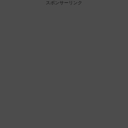
スポンサーリンク