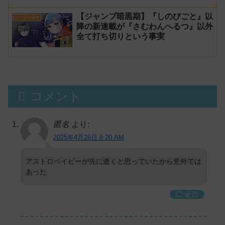
【ジャンプ暗黒期】『しのびごと』以
打ち切り漫画
降の新連載が『さむわんへるつ』以外
全て打ち切りという事実
コメント
匿名
より:
2025年4月26日 8:20 AM
アストロベイビーが先に逝くと思っていたから意外では
あった
返信