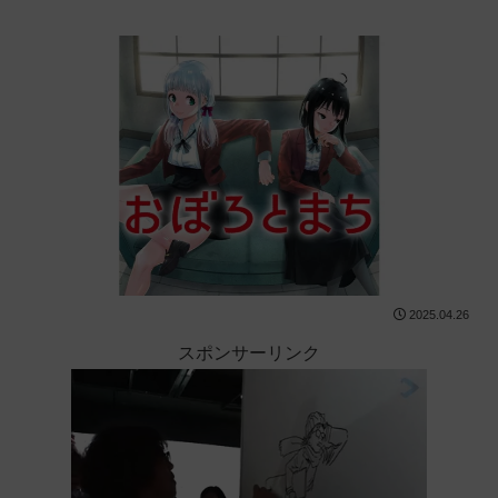
2025.04.26
スポンサーリンク