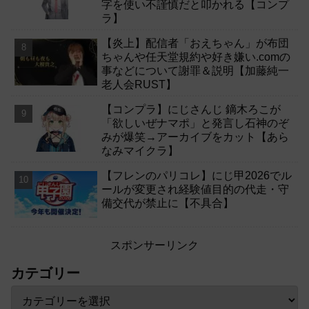
字を使い不謹慎だと叩かれる【コンプ
ラ】
【炎上】配信者「おえちゃん」が布団
ちゃんや任天堂規約や好き嫌い.comの
事などについて謝罪＆説明【加藤純一
老人会RUST】
【コンプラ】にじさんじ 鏑木ろこが
「欲しいぜナマポ」と発言し石神のぞ
みが爆笑→アーカイブをカット【あら
なみマイクラ】
【フレンのパリコレ】にじ甲2026でル
ールが変更され経験値目的の代走・守
備交代が禁止に【不具合】
スポンサーリンク
カテゴリー