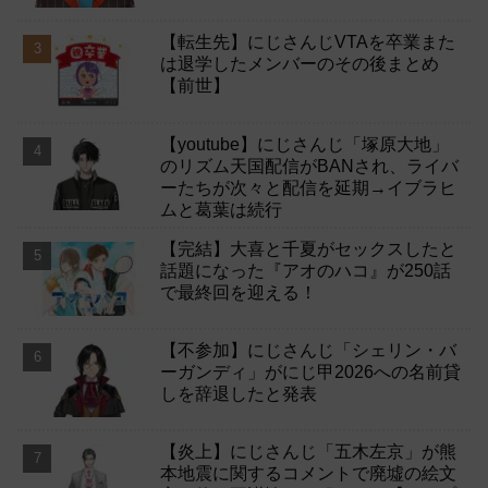
【転生先】にじさんじVTAを卒業また
は退学したメンバーのその後まとめ
【前世】
【youtube】にじさんじ「塚原大地」
のリズム天国配信がBANされ、ライバ
ーたちが次々と配信を延期→イブラヒ
ムと葛葉は続行
【完結】大喜と千夏がセックスしたと
話題になった『アオのハコ』が250話
で最終回を迎える！
【不参加】にじさんじ「シェリン・バ
ーガンディ」がにじ甲2026への名前貸
しを辞退したと発表
【炎上】にじさんじ「五木左京」が熊
本地震に関するコメントで廃墟の絵文