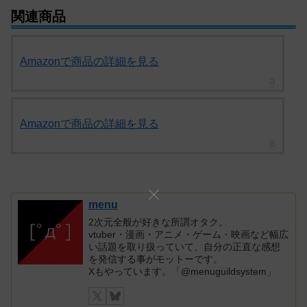
関連商品
Amazonで商品の詳細を見る
Amazonで商品の詳細を見る
menu
2次元全般が好きな所謂オタク。
vtuber・漫画・アニメ・ゲーム・映画など幅広
い話題を取り扱っていて、自分の正直な感想
を発信する事がモットーです。
Xもやっています。「@menuguildsystem」