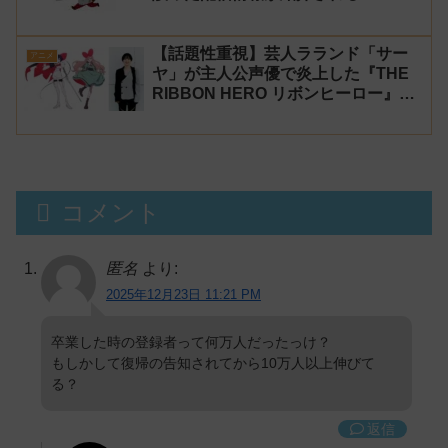
コが謝罪してタイムシフトを非公開に
【生成AI?】
【話題性重視】芸人ラランド「サー
アニメ
ヤ」が主人公声優で炎上した『THE
RIBBON HERO リボンヒーロー』に
にじさんじvtuber「月ノ美兎」「ル
ンルン」「でびでび・でびる」が出
演！
コメント
匿名
より:
2025年12月23日 11:21 PM
卒業した時の登録者って何万人だったっけ？
もしかして復帰の告知されてから10万人以上伸びて
る？
返信