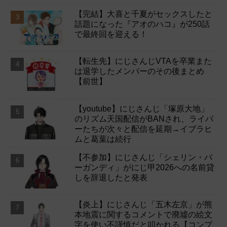
【完結】大喜と千夏がセックスしたと
話題になった『アオのハコ』が250話
で最終回を迎える！
【転生先】にじさんじVTAを卒業また
は退学したメンバーのその後まとめ
【前世】
【youtube】にじさんじ「塚原大地」
のリズム天国配信がBANされ、ライバ
ーたちが次々と配信を延期→イブラヒ
ムと葛葉は続行
【不参加】にじさんじ「シェリン・バ
ーガンディ」がにじ甲2026への名前貸
しを辞退したと発表
【炎上】にじさんじ「五木左京」が熊
本地震に関するコメントで廃墟の絵文
字を使い不謹慎だと叩かれる【コンプ