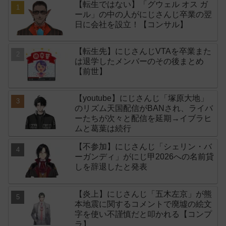
【転生ではない】「グウェル オス ガ
ール」の中の人がにじさんじ卒業の翌
日に会社を設立！【コンサル】
【転生先】にじさんじVTAを卒業また
は退学したメンバーのその後まとめ
【前世】
【youtube】にじさんじ「塚原大地」
のリズム天国配信がBANされ、ライバ
ーたちが次々と配信を延期→イブラヒ
ムと葛葉は続行
【不参加】にじさんじ「シェリン・バ
ーガンディ」がにじ甲2026への名前貸
しを辞退したと発表
【炎上】にじさんじ「五木左京」が熊
本地震に関するコメントで廃墟の絵文
字を使い不謹慎だと叩かれる【コンプ
ラ】