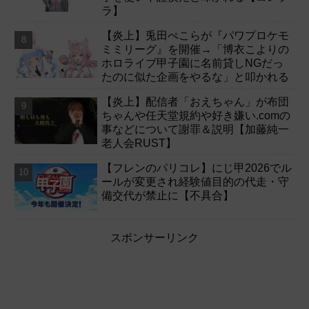
ラ】
【炎上】兎田ぺこらが『パワプロケモ
ミミリーグ』を開催→「博衣こよりの
ホロライブ甲子園に名前貸しNGだっ
たのに似た企画をやるな」と叩かれる
【炎上】配信者「おえちゃん」が布団
ちゃんや任天堂規約や好き嫌い.comの
事などについて謝罪＆説明【加藤純一
老人会RUST】
【フレンのパリコレ】にじ甲2026でル
ールが変更され経験値目的の代走・守
備交代が禁止に【不具合】
スポンサーリンク