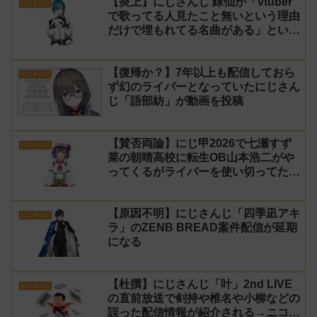
【炎上】にじさんじ 緑仙が「vtuber
にじさんじ
で歌ってる人見たこと無いという理由
だけで埋もれてる名曲がある」という
生成AIの文章を投稿し叩かれる
【復帰か？】7年以上も配信しておら
にじさんじ
ず幻のライバーとなっていたにじさん
じ「語部紡」が動画を投稿
【賛否両論】にじ甲2026で七瀬すず
にじさんじ
菜の朝晴高校に転生OB山本浩二がや
ってくるがライバーを使い切ってたの
でベンチに→ルールが急遽変更されラ
イバーの転生が可能に
【原因不明】にじさんじ「四季凪アキ
にじさんじ
ラ」のZENB BREAD案件配信が延期
になる
【杜撰】にじさんじ「叶」2nd LIVE
にじさんじ
の直前放送で剣持や椎名や小柳などの
誤った配信情報が紹介される→ニコニ