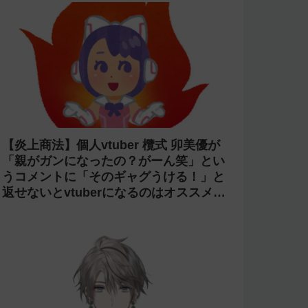
【炎上商法】個人vtuber 欖式 卯美優が
「親がガンになったの？がーん笑」とい
うコメントに「そのギャグうける！」と
返せないとvtuberになるのはオススメし
ないと投稿し叩かれる