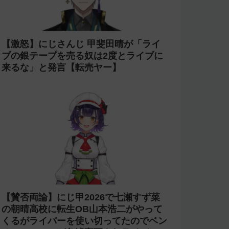
【激怒】にじさんじ 甲斐田晴が「ライ
ブの銀テープを売る奴は2度とライブに
来るな」と発言【転売ヤー】
【賛否両論】にじ甲2026で七瀬すず菜
の朝晴高校に転生OB山本浩二がやって
くるがライバーを使い切ってたのでベン