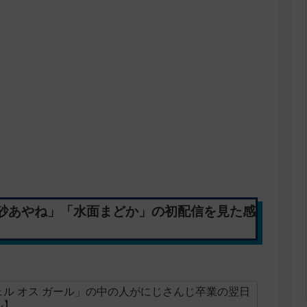
砂あやね」「水面まどか」の初配信を見た感
ル オス ガール」の中の人がにじさんじ卒業の翌日
ル】