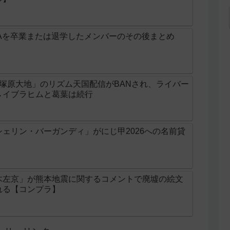
Aを卒業または退学したメンバーのその後まとめ
じ「塚原大地」のリズム天国配信がBANされ、ライバー
→イブラヒムと葛葉は続行
ェリン・バーガンディ」がにじ甲2026への名前貸
木左京」が熊本地震に関するコメントで廃墟の絵文
れる【コンプラ】