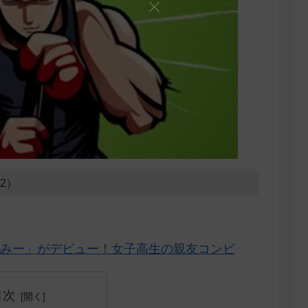
02）
みー」がデビュー！女子高生の親友コンビ
目次