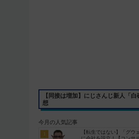
【同接は増加】にじさんじ新人「白
想
今月の人気記事
【転生ではない】「グウェ
に会社を設立！【コンサ