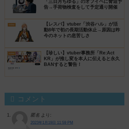
「三日月ちゆる」のオフイベに脅迫予
告→手荷物検査をして予定通り開催
【レスバ】vtuber「渋谷ハル」が活
vtuber
動8年で初の長期活動休止→原因は昨
今のネットの息苦しさ
【珍しい】vtuber事務所「Re:Act
vtuber
KR」が推し変を本人に伝えると永久
BANすると警告！
コメント
匿名
より:
2023年1月19日 11:59 PM