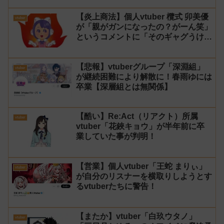
【炎上商法】個人vtuber 欖式 卯美優
vtuber
が「親がガンになったの？がーん笑」
というコメントに「そのギャグうけ
る！」と返せないとvtuberになるの
はオススメしないと投稿し叩かれる
【悲報】vtuberグループ「深淵組」
vtuber
が継続困難により解散に！春雨ゆには
卒業【深層組とは無関係】
【酷い】Re:Act（リアクト）所属
vtuber
vtuber「花鋏キョウ」が半年前に卒
業していた事が判明！
【営業】個人vtuber「王蛇 まりぃ」
vtuber
が自分のリスナーを横取りしようとす
るvtuberたちに警告！
【またか】vtuber「白玖ウタノ」
vtuber