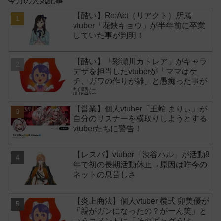
今月の人気記事
【酷い】Re:Act（リアクト）所属
vtuber「花鋏キョウ」が半年前に卒業
していた事が判明！
【酷い】「彩瀬川カトレア」がキャラ
デザを担当したvtuberが「ママはケ
チ、ガワの作りが雑」と愚痴った事が
話題に
【営業】個人vtuber「王蛇 まりぃ」が
自分のリスナーを横取りしようとする
vtuberたちに警告！
【レスバ】vtuber「渋谷ハル」が活動8
年で初の長期活動休止→原因は昨今の
ネットの息苦しさ
【炎上商法】個人vtuber 欖式 卯美優が
「親がガンになったの？がーん笑」と
いうコメントに「そのギャグうけ