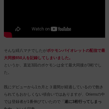
そんな緋八マナでしたが
ポケモンバイオレットの配信で最
大同接850人を記録してしまいました。
というか、直近3回のポケモンは全て最大同接が3桁でし
た。
既にデビューから1カ月と３週間が経過しているので飽き
られてもおかしくない頃合いではありますが、Oriensの中
では登録者が1番伸びていたので「
遂に3桁行ってしまっ
たか
」という印象。