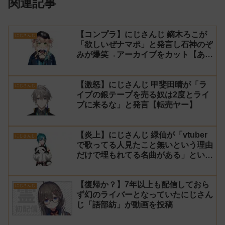
関連記事
【コンプラ】にじさんじ 鏑木ろこが
にじさんじ
「欲しいぜナマポ」と発言し石神のぞ
みが爆笑→アーカイブをカット【あら
なみマイクラ】
【激怒】にじさんじ 甲斐田晴が「ラ
にじさんじ
イブの銀テープを売る奴は2度とライ
ブに来るな」と発言【転売ヤー】
【炎上】にじさんじ 緑仙が「vtuber
にじさんじ
で歌ってる人見たこと無いという理由
だけで埋もれてる名曲がある」という
生成AIの文章を投稿し叩かれる
【復帰か？】7年以上も配信しておら
にじさんじ
ず幻のライバーとなっていたにじさん
じ「語部紡」が動画を投稿