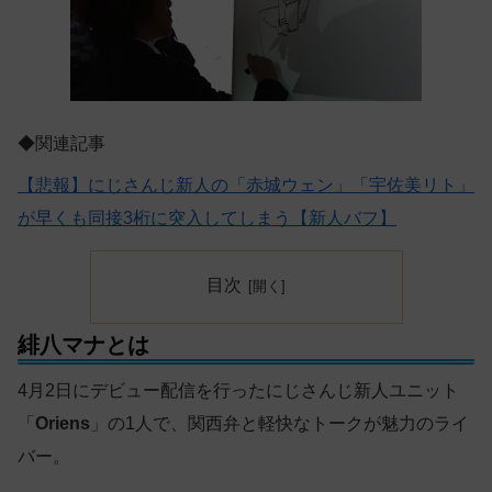
◆関連記事
【悲報】にじさんじ新人の「赤城ウェン」「宇佐美リト」
が早くも同接3桁に突入してしまう【新人バフ】
目次
緋八マナとは
4月2日にデビュー配信を行ったにじさんじ新人ユニット
「
Oriens
」の1人で、関西弁と軽快なトークが魅力のライ
バー。