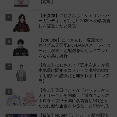
【前世】
【不参加】にじさんじ「シェリン・バ
ーガンディ」がにじ甲2026への名前貸
しを辞退したと発表
【youtube】にじさんじ「塚原大地」
のリズム天国配信がBANされ、ライバ
ーたちが次々と配信を延期→イブラヒ
ムと葛葉は続行
【炎上】にじさんじ「五木左京」が熊
本地震に関するコメントで廃墟の絵文
字を使い不謹慎だと叩かれる【コンプ
ラ】
【炎上】兎田ぺこらが『パワプロケモ
ミミリーグ』を開催→「博衣こよりの
ホロライブ甲子園に名前貸しNGだっ
たのに似た企画をやるな」と叩かれる
【反論】vtuber「ナガレ」が情報漏洩