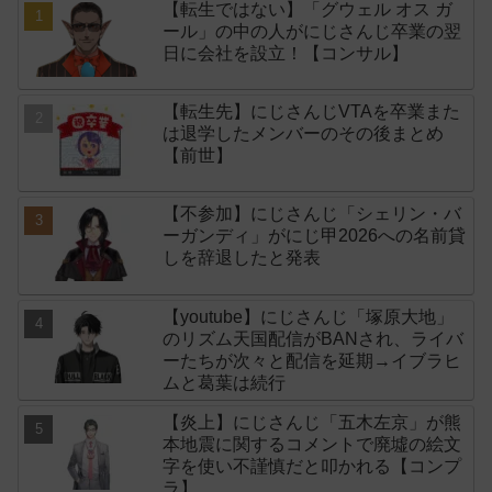
【転生ではない】「グウェル オス ガ
ール」の中の人がにじさんじ卒業の翌
日に会社を設立！【コンサル】
【転生先】にじさんじVTAを卒業また
は退学したメンバーのその後まとめ
【前世】
【不参加】にじさんじ「シェリン・バ
ーガンディ」がにじ甲2026への名前貸
しを辞退したと発表
【youtube】にじさんじ「塚原大地」
のリズム天国配信がBANされ、ライバ
ーたちが次々と配信を延期→イブラヒ
ムと葛葉は続行
【炎上】にじさんじ「五木左京」が熊
本地震に関するコメントで廃墟の絵文
字を使い不謹慎だと叩かれる【コンプ
ラ】