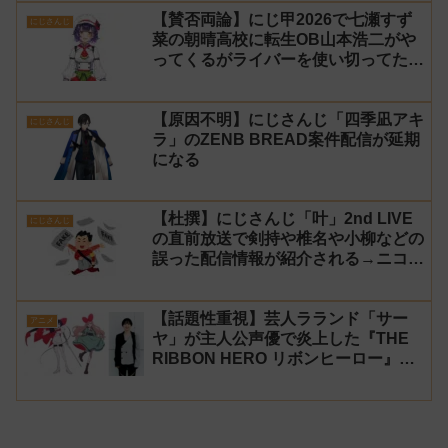
【賛否両論】にじ甲2026で七瀬すず
にじさんじ
菜の朝晴高校に転生OB山本浩二がや
ってくるがライバーを使い切ってたの
でベンチに→ルールが急遽変更されラ
イバーの転生が可能に
【原因不明】にじさんじ「四季凪アキ
にじさんじ
ラ」のZENB BREAD案件配信が延期
になる
【杜撰】にじさんじ「叶」2nd LIVE
にじさんじ
の直前放送で剣持や椎名や小柳などの
誤った配信情報が紹介される→ニコニ
コが謝罪してタイムシフトを非公開に
【生成AI?】
【話題性重視】芸人ラランド「サー
アニメ
ヤ」が主人公声優で炎上した『THE
RIBBON HERO リボンヒーロー』に
にじさんじvtuber「月ノ美兎」「ル
ンルン」「でびでび・でびる」が出
演！