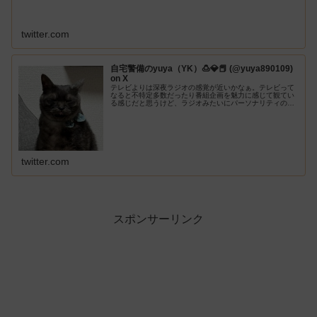
twitter.com
自宅警備のyuya（YK）🍮💎📕 (@yuya890109)
on X
テレビよりは深夜ラジオの感覚が近いかなぁ。テレビって
なると不特定多数だったり番組企画を魅力に感じて観てい
る感じだと思うけど、ラジオみたいにパーソナリティの魅
力に惹かれて観聴きしている感じじゃない？コメントも普
段は拾われなくても拾われると「お...
twitter.com
スポンサーリンク