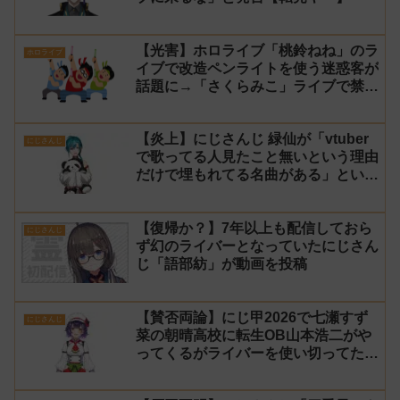
【光害】ホロライブ「桃鈴ねね」のラ
ホロライブ
イブで改造ペンライトを使う迷惑客が
話題に→「さくらみこ」ライブで禁止
に【法的措置】
【炎上】にじさんじ 緑仙が「vtuber
にじさんじ
で歌ってる人見たこと無いという理由
だけで埋もれてる名曲がある」という
生成AIの文章を投稿し叩かれる
【復帰か？】7年以上も配信しておら
にじさんじ
ず幻のライバーとなっていたにじさん
じ「語部紡」が動画を投稿
【賛否両論】にじ甲2026で七瀬すず
にじさんじ
菜の朝晴高校に転生OB山本浩二がや
ってくるがライバーを使い切ってたの
でベンチに→ルールが急遽変更されラ
イバーの転生が可能に