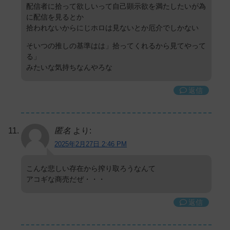
配信者に拾って欲しいって自己顕示欲を満たしたいが為
に配信を見るとか
拾われないからにじホロは見ないとか厄介でしかない
そいつの推しの基準はは」拾ってくれるから見てやって
る」
みたいな気持ちなんやろな
返信
匿名
より:
2025年2月27日 2:46 PM
こんな悲しい存在から搾り取ろうなんて
アコギな商売だぜ・・・
返信