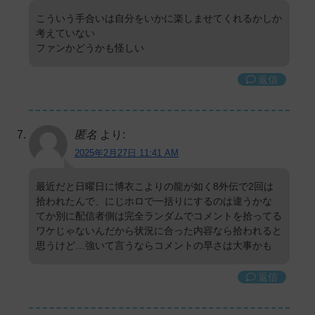
こういう手合いは自分をいかに楽しませてくれるかしか
考えていない
ファンかどうかも怪しい
返信
匿名
より:
2025年2月27日 11:41 AM
最近だと日曜日に博衣こよりの龍が如く8外伝で2回は
拾われたんで、にじホロで一括りにするのは違うかな
てか別に配信者側は完全ランダムでコメントを拾ってる
ワケじゃないんだから状況に合った内容なら拾われると
思うけど…強いて言うならコメントの早さは大事かも
返信