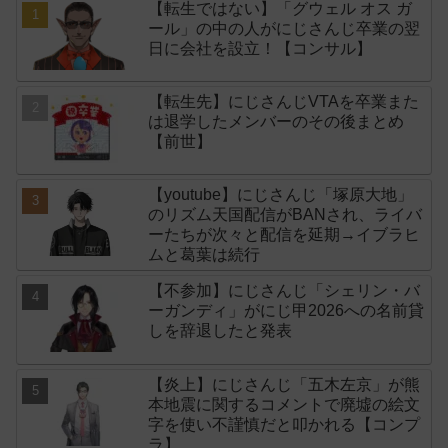
【転生ではない】「グウェル オス ガ
ール」の中の人がにじさんじ卒業の翌
日に会社を設立！【コンサル】
【転生先】にじさんじVTAを卒業また
は退学したメンバーのその後まとめ
【前世】
【youtube】にじさんじ「塚原大地」
のリズム天国配信がBANされ、ライバ
ーたちが次々と配信を延期→イブラヒ
ムと葛葉は続行
【不参加】にじさんじ「シェリン・バ
ーガンディ」がにじ甲2026への名前貸
しを辞退したと発表
【炎上】にじさんじ「五木左京」が熊
本地震に関するコメントで廃墟の絵文
字を使い不謹慎だと叩かれる【コンプ
ラ】