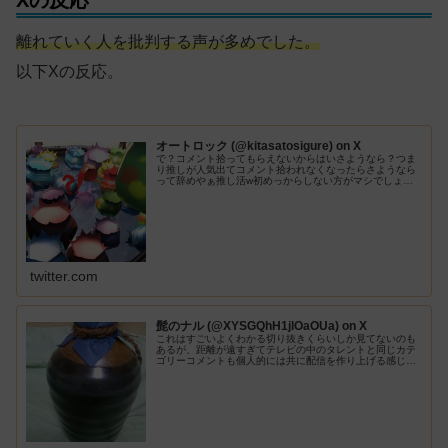
Xの反応
離れていく人を批判する声が多めでした。
以下Xの反応。
オートロック (@kitasatosigure) on X
で？コメント拾ってもらえないからはいさようなら？つま
り推しが人気出てコメント拾われなくなったらさようなら
って辞めやぁ推し活w初めっからしない方がマシでしょ対
話したいなら友達でも作ってろw
twitter.com
髭のナル (@XYSGQhH1jlOaOUa) on X
これはすごいよくわかる切り抜きくらいしか見てないのも
あるが、距離が遠すぎてテレビの中のタレントと同じカテ
ゴリーコメントも個人的には共に配信を作り上げる感じが
楽しいんだが、大手はニコニコで感想実況コメ打ち込んで
るのと変わらん感覚これだとわざわ...