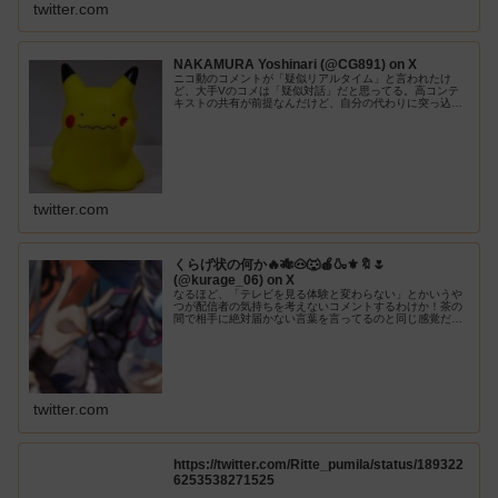
twitter.com
NAKAMURA Yoshinari (@CG891) on X
ニコ動のコメントが「疑似リアルタイム」と言われたけ
ど、大手Vのコメは「疑似対話」だと思ってる。高コンテ
キストの共有が前提なんだけど、自分の代わりに突っ込み
入れたり、リアクション返してくれてると感じる。TVにこ
の感覚は全くない。
twitter.com
くらげ状の何か🔥🎋🐽🐺🍎🍶⚜️🔖🌷
(@kurage_06) on X
なるほど、「テレビを見る体験と変わらない」とかいうや
つが配信者の気持ちを考えないコメントするわけか！茶の
間で相手に絶対届かない言葉を言ってるのと同じ感覚だか
ら平気で人を傷つけたり、話の流れを読まないコメントが
発生するんだな。興味深い
twitter.com
https://twitter.com/Ritte_pumila/status/189322
6253538271525