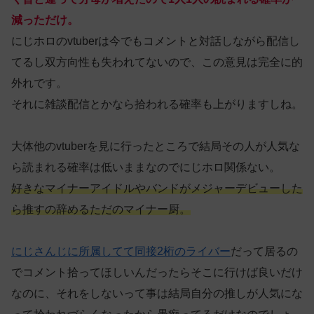
減っただけ。
にじホロのvtuberは今でもコメントと対話しながら配信し
てるし双方向性も失われてないので、この意見は完全に的
外れです。
それに雑談配信とかなら拾われる確率も上がりますしね。
大体他のvtuberを見に行ったところで結局その人が人気な
ら読まれる確率は低いままなのでにじホロ関係ない。
好きなマイナーアイドルやバンドがメジャーデビューした
ら推すの辞めるただのマイナー厨。
にじさんじに所属してて同接2桁のライバー
だって居るの
でコメント拾ってほしいんだったらそこに行けば良いだけ
なのに、それをしないって事は結局自分の推しが人気にな