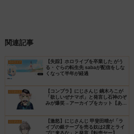
関連記事
【失踪】ホロライブを卒業した がう
ホロライブ
る・ぐらの転生先 sabaが配信をしな
くなって半年が経過
【コンプラ】にじさんじ 鏑木ろこが
にじさんじ
「欲しいぜナマポ」と発言し石神のぞ
みが爆笑→アーカイブをカット【あら
なみマイクラ】
【激怒】にじさんじ 甲斐田晴が「ラ
にじさんじ
イブの銀テープを売る奴は2度とライ
ブに来るな」と発言【転売ヤー】