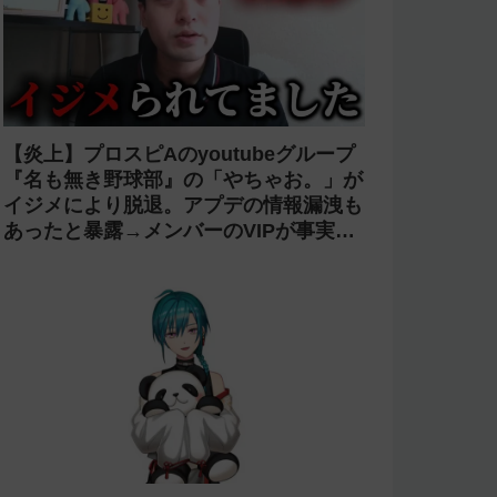
【炎上】プロスピAのyoutubeグループ
『名も無き野球部』の「やちゃお。」が
イジメにより脱退。アプデの情報漏洩も
あったと暴露→メンバーのVIPが事実無
根だと否定