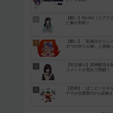
【酷い】Re:Act（リア
た事が判明！
【酷い】「彩瀬川カトレア
ガワの作りが雑」と愚痴
【対立煽り】原神配信を
コメントが荒れて閉鎖！
【恐怖】「ぽこピーがキ
デマが企業勢Vから拡散