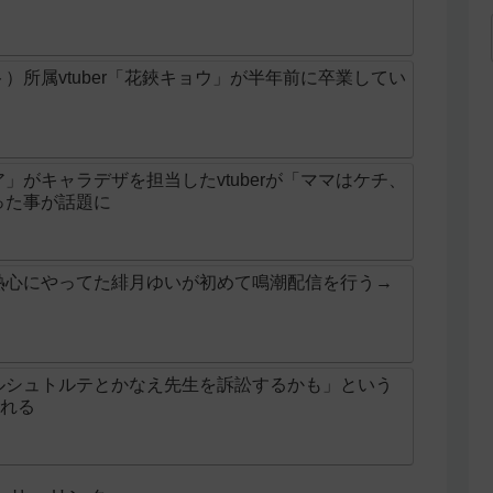
クト）所属vtuber「花鋏キョウ」が半年前に卒業してい
」がキャラデザを担当したvtuberが「ママはケチ、
った事が話題に
熱心にやってた緋月ゆいが初めて鳴潮配信を行う→
ルシュトルテとかなえ先生を訴訟するかも」という
される