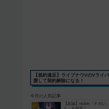
【規約違反】ライブナウVのVライ
愛して契約解除になる！
今月の人気記事
【反論】vtuber「ナ
と』を脱退！