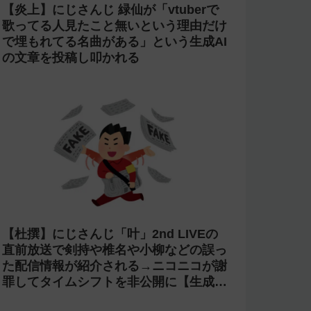
【炎上】にじさんじ 緑仙が「vtuberで
歌ってる人見たこと無いという理由だけ
で埋もれてる名曲がある」という生成AI
の文章を投稿し叩かれる
【杜撰】にじさんじ「叶」2nd LIVEの
直前放送で剣持や椎名や小柳などの誤っ
た配信情報が紹介される→ニコニコが謝
罪してタイムシフトを非公開に【生成
AI?】