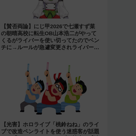
【賛否両論】にじ甲2026で七瀬すず菜
の朝晴高校に転生OB山本浩二がやって
くるがライバーを使い切ってたのでベン
チに→ルールが急遽変更されライバーの
転生が可能に
【光害】ホロライブ「桃鈴ねね」のライ
ブで改造ペンライトを使う迷惑客が話題