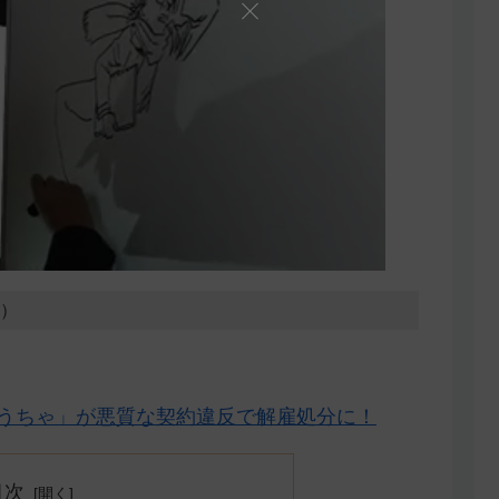
0）
r「白羽兎うちゃ」が悪質な契約違反で解雇処分に！
目次