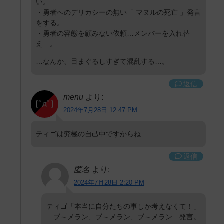
い。
・勇者へのデリカシーの無い「 マヌルの死亡 」発言
をする。
・勇者の容態を顧みない依頼…メンバーを入れ替
え…。
…なんか、目まぐるしすぎて混乱する…。
返信
menu
より:
2024年7月28日 12:47 PM
ティゴは究極の自己中ですからね
返信
匿名
より:
2024年7月28日 2:20 PM
ティゴ「本当に自分たちの事しか考えなくて！」
…ブ～メラン、ブ～メラン、ブ～メラン…発言。