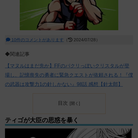
10件のコメントがあります
（
2024/07/28）
◆関連記事
【マヌルはまだ先か】FFのパクリっぽいクリスタルが登
場し、記憶喪失の勇者に緊急クエストが依頼される！『僕
の武器は攻撃力1の針しかない』98話 感想【針太郎】
目次
ティゴが大臣の思惑を暴く