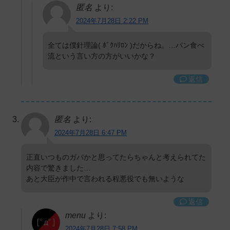
匿名
より:
2024年7月28日 2:22 PM
全ては僕針理論( ﾎﾞｸﾊﾘﾛﾝ )だからね。…パン食べ
流という言い方の方がいいかな？
返信
匿名
より:
2024年7月28日 6:47 PM
正直いつものガバかと思ってたらちゃんと考えられてた
内容で驚きました…
あと大臣が作中で言われる程悪役でも無いような
返信
menu
より:
2024年7月28日 7:58 PM