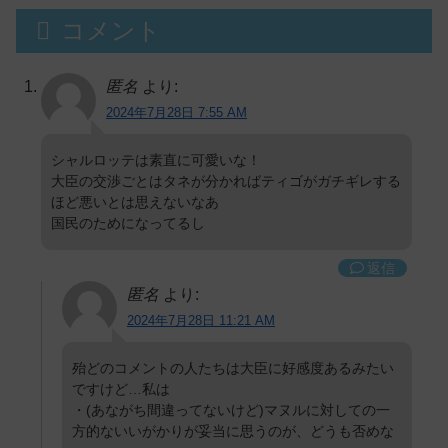
コメント
匿名
より:
2024年7月28日 7:55 AM
シャルロッテは素直に可愛いな！
大臣の交渉ごとはタネが分かればティゴがガチギレする
ほど悪いとは思えないなあ
国民のためになってるし
返信
匿名
より:
2024年7月28日 11:21 AM
殆どのコメントの人たちは大臣に好感度あるみたい
ですけど…私は
・(あながち間違ってないけど)マヌルに対しての一
方的ないいがかりが妥当に思うのが、どうも否めな