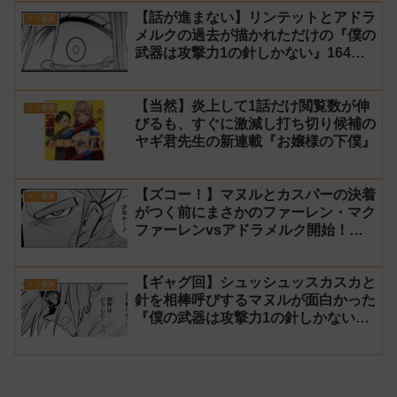
郎】
【話が進まない】リンテットとアドラ
クソ漫画
メルクの過去が描かれただけの『僕の
武器は攻撃力1の針しかない』164話
感想【針太郎】
【当然】炎上して1話だけ閲覧数が伸
クソ漫画
びるも、すぐに激減し打ち切り候補の
ヤギ君先生の新連載『お嬢様の下僕』
【ズコー！】マヌルとカスパーの決着
クソ漫画
がつく前にまさかのファーレン・マク
ファーレンvsアドラメルク開始！？
『僕の武器は攻撃力1の針しかない』
163話 感想【針太郎】
【ギャグ回】シュッシュッスカスカと
クソ漫画
針を相棒呼びするマヌルが面白かった
『僕の武器は攻撃力1の針しかない』
162話 感想【針太郎】