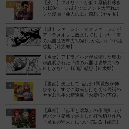
【炎上】クオリティが低く原稿料稼ぎ
の100ページ越えでコメント大荒れの
クソ漫画『亜人の王』感想【ヤギ君】
【謎】ファーレン・マクファーレンが
アドラメルクに敗北してしまった『僕
の武器は攻撃力1の針しかない』167話
感想【針太郎】
【今更】アドラメルクが登場した理由
が説明された『僕の武器は攻撃力1の
針しかない』168話 感想【針太郎】
【当然】炎上して1話だけ閲覧数が伸
びるも、すぐに激減し打ち切り候補の
ヤギ君先生の新連載『お嬢様の下僕』
【真相】『獣王と薬草』の作画担当が
昔パクリ疑惑で炎上した打ち切り作品
『魔女の守人』について語る【編集】