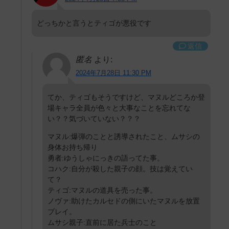
どっちかと言うとティゴが悪役です
返信
匿名
より:
2024年7月28日 11:30 PM
てか、ティゴもそうですけど、マヌルどころか登
場キャラ全員が色々と大事なことを忘れてな
い？？気づいていない？？？
マヌル:爆弾のことと誘導されたこと、ムサシの
身体お持ち帰り
勇者:ゆうしゃにっきの語ってた事。
コハク:自分が殺した親子の顔。技は覚えてい
て？
ティゴ:マヌルの道具を売った事。
ノヴァ:助けたカルセドの側にいたマヌルを放置
プレイ。
ムサシ親子:直前に居た兵士のこと