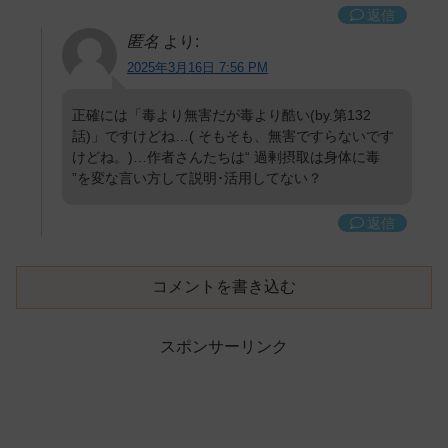
返信
匿名
より:
2025年3月16日 7:56 PM
正確には「毒より無害だが毒より酷い(by.第132
話)」ですけどね…( そもそも、無害ですらないです
けどね。)…作者さんたちは“ 過剰摂取は身体に毒
”を変な言い方して説明･活用してない？
返信
コメントを書き込む
スポンサーリンク