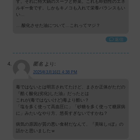
す。それに特大鍋のスープと野菜。これも即効性のエネ
ルギー食です。しかもキノコも入れて栄養バランスもい
い…
….酸化させた油について…これってマジ？
返信
匿名
より:
2025年3月16日 4:38 PM
毒ではないとは明言されてたけど、まさか正体がただの
『酷く酸化(劣化)した油』だったとは
これが(毒ではないけど)毒より酷い？
「塩を多く使って高血圧に」「砂糖を多く使って糖尿病
に」みたいなやり方、悠長すぎないですかね？
病気の原因が質の悪い食材だなんて、『美味し○ぼ』の
話かと思いましたｗ