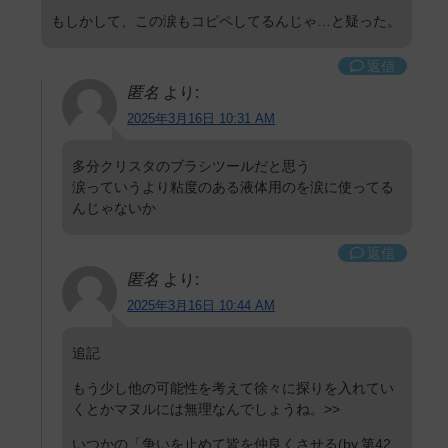
もしかして、この涙もコピペしてるんじゃ…と疑った。
返信
匿名
より:
2025年3月16日 10:31 AM
多分クリスタのブラシツールだと思う
涙っていうより粘度のある液体用のを涙に使ってる
んじゃないか
返信
匿名
より:
2025年3月16日 10:44 AM
追記
もう少し他の可能性を考えて徐々に探りを入れてい
くとかマヌルには無理なんでしょうね。>>
いつかの「争いを止めて皆を仲良くさせる(by.第42