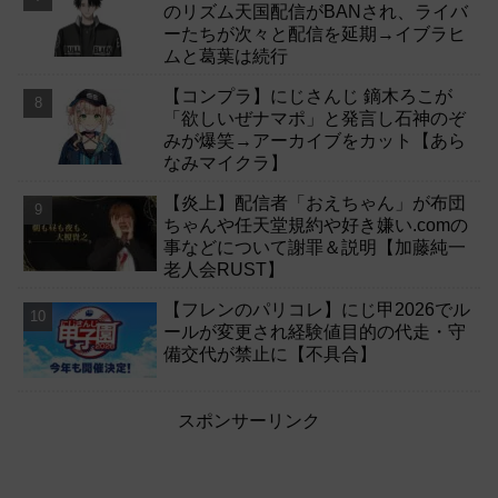
のリズム天国配信がBANされ、ライバ
ーたちが次々と配信を延期→イブラヒ
ムと葛葉は続行
【コンプラ】にじさんじ 鏑木ろこが
「欲しいぜナマポ」と発言し石神のぞ
みが爆笑→アーカイブをカット【あら
なみマイクラ】
【炎上】配信者「おえちゃん」が布団
ちゃんや任天堂規約や好き嫌い.comの
事などについて謝罪＆説明【加藤純一
老人会RUST】
【フレンのパリコレ】にじ甲2026でル
ールが変更され経験値目的の代走・守
備交代が禁止に【不具合】
スポンサーリンク