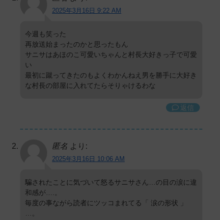
2025年3月16日 9:22 AM
今週も笑った
再放送始まったのかと思ったもん
サニサはあほのこ可愛いちゃんと村長大好きっ子で可愛
い
最初に蹴ってきたのもよくわかんねえ男を勝手に大好き
な村長の部屋に入れてたらそりゃけるわな
返信
匿名
より:
2025年3月16日 10:06 AM
騙されたことに気づいて怒るサニサさん…の目の涙に違
和感が….。
毎度の事ながら読者にツッコまれてる「 涙の形状 」
…。