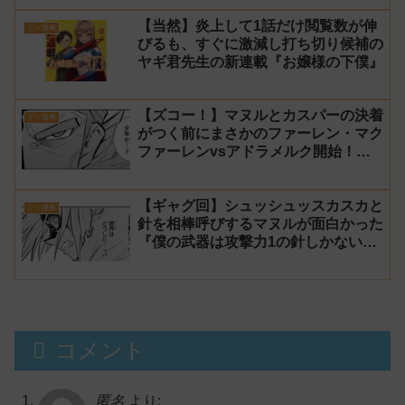
【当然】炎上して1話だけ閲覧数が伸
クソ漫画
びるも、すぐに激減し打ち切り候補の
ヤギ君先生の新連載『お嬢様の下僕』
【ズコー！】マヌルとカスパーの決着
クソ漫画
がつく前にまさかのファーレン・マク
ファーレンvsアドラメルク開始！？
『僕の武器は攻撃力1の針しかない』
163話 感想【針太郎】
【ギャグ回】シュッシュッスカスカと
クソ漫画
針を相棒呼びするマヌルが面白かった
『僕の武器は攻撃力1の針しかない』
162話 感想【針太郎】
コメント
匿名
より: