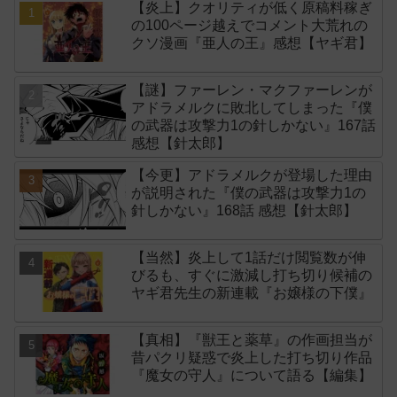
【炎上】クオリティが低く原稿料稼ぎ
の100ページ越えでコメント大荒れの
クソ漫画『亜人の王』感想【ヤギ君】
【謎】ファーレン・マクファーレンが
アドラメルクに敗北してしまった『僕
の武器は攻撃力1の針しかない』167話
感想【針太郎】
【今更】アドラメルクが登場した理由
が説明された『僕の武器は攻撃力1の
針しかない』168話 感想【針太郎】
【当然】炎上して1話だけ閲覧数が伸
びるも、すぐに激減し打ち切り候補の
ヤギ君先生の新連載『お嬢様の下僕』
【真相】『獣王と薬草』の作画担当が
昔パクリ疑惑で炎上した打ち切り作品
『魔女の守人』について語る【編集】