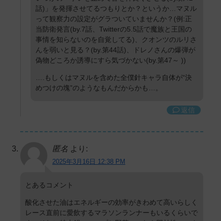
話)」を発揮させてるつもりとか？というか…マヌル
って観察力の設定がグラついていませんか？(例:正
当防衛発言(by.7話、Twitterの5.5話で魔族と王国の
事情を知らないのを自覚してる)、クオンツのルリさ
んを弱いと見る？(by.第44話)、ドレノさんの爆弾が
偽物どころか誘導にすら気づかない(by.第47～ ))
….もしくはマヌルを含めた全僕針キャラ自体が“決
めつけの塊”のようなもんだからかも…。
返信
匿名
より:
2025年3月16日 12:38 PM
とあるコメント
酸化させた油はエネルギーの効率がきわめて高いらしく
レース直前に愛飲するマラソンランナーもいるくらいで