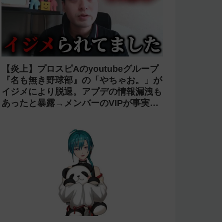
【炎上】プロスピAのyoutubeグループ
『名も無き野球部』の「やちゃお。」が
イジメにより脱退。アプデの情報漏洩も
あったと暴露→メンバーのVIPが事実無
根だと否定