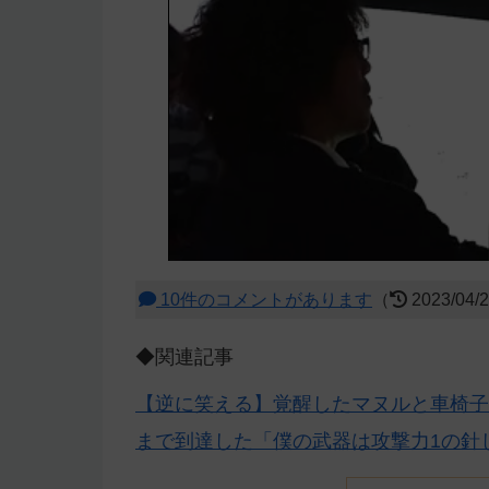
10件のコメントがあります
（
2023/04/
◆関連記事
【逆に笑える】覚醒したマヌルと車椅子
まで到達した「僕の武器は攻撃力1の針し