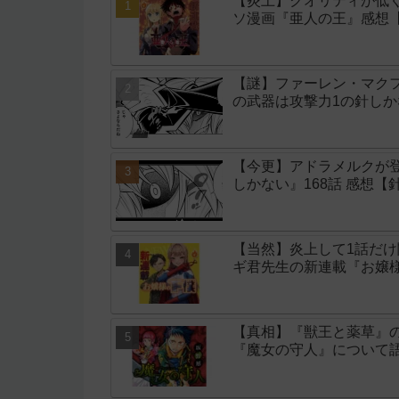
【炎上】クオリティが低く
ソ漫画『亜人の王』感想
【謎】ファーレン・マク
の武器は攻撃力1の針しか
【今更】アドラメルクが
しかない』168話 感想【
【当然】炎上して1話だ
ギ君先生の新連載『お嬢
【真相】『獣王と薬草』
『魔女の守人』について