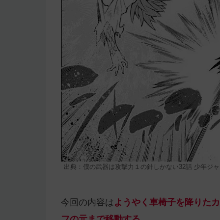
出典：僕の武器は攻撃力１の針しかない32話 少年ジャ
今回の内容は
ようやく車椅子を降りたカ
フの元まで移動する。