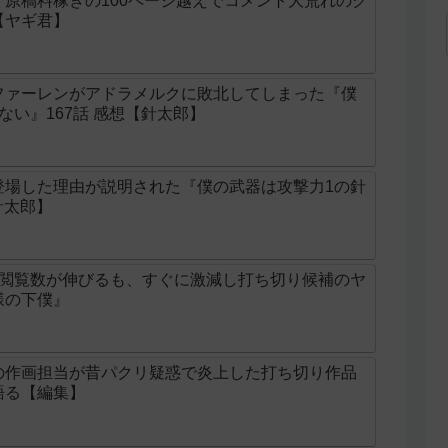
原稿料稼ぎの100ページ越えでコメント大荒れのク
【ヤギ君】
ファーレンがアドラメルクに敗北してしまった『僕
ない』167話 感想【針太郎】
登場した理由が説明された『僕の武器は攻撃力1の針
針太郎】
け閲覧数が伸びるも、すぐに激減し打ち切り候補のヤ
様の下僕』
の作画担当が昔パクリ疑惑で炎上した打ち切り作品
語る【編集】