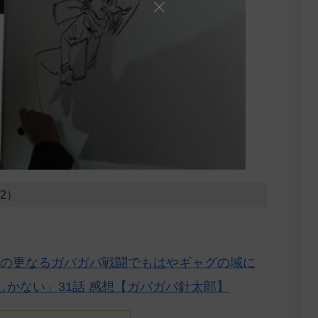
22）
の更なるガバガバ戦闘でもはやギャグの域に
かない」31話 感想【ガバガバ針太郎】