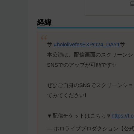
経緯
🎊
#hololivefesEXPO24_DAY1
🎊
本公演は、配信画面のスクリーンシ
SNSでのアップが可能です✨
ぜひご自身のSNSでスクリーンショ
てみてください❗️
🔽配信チケットはこちら🔽
https://t
— ホロライブプロダクション【公式】 (@