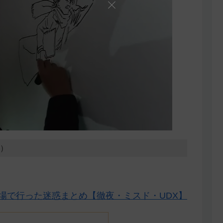
9）
の場で行った迷惑まとめ【徹夜・ミスド・UDX】