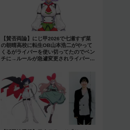
【賛否両論】にじ甲2026で七瀬すず菜
の朝晴高校に転生OB山本浩二がやって
くるがライバーを使い切ってたのでベン
チに→ルールが急遽変更されライバーの
転生が可能に