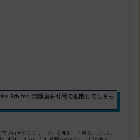
ve 5th fes.の動画を引用で拡散してしまっ
パワプロケモミミリーグ』を開催→「博衣こよりの
貸しNGだったのに似た企画をやるな」と叩かれる