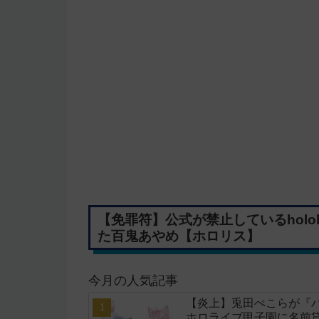
【免罪符】公式が禁止しているhololi
た百鬼あやめ【ホロリス】
今月の人気記事
【炎上】兎田ぺこらが『
ホロライブ甲子園に名前