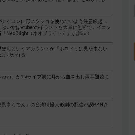
がアイコンに顔スクショを使わないよう注意喚起→
ぶいすぽvtuberのイラストを大量に無断でアイコン
NeoBright（ネオブライト）」が謝罪！
界観測というアカウントが「ホロドリは見た事ない
上げ叩かれる
ねね」が1stライブ前に耳から血を出し両耳難聴に
烏風亭らでん」の台湾特撮人形劇の配信が誤BANさ