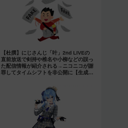
【杜撰】にじさんじ「叶」2nd LIVEの
直前放送で剣持や椎名や小柳などの誤っ
た配信情報が紹介される→ニコニコが謝
罪してタイムシフトを非公開に【生成
AI?】