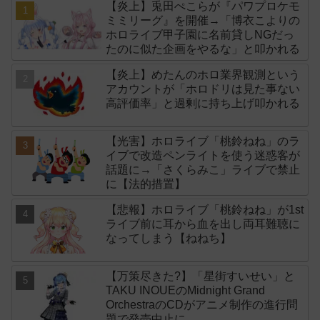
【炎上】兎田ぺこらが『パワプロケモ
ミミリーグ』を開催→「博衣こよりの
ホロライブ甲子園に名前貸しNGだっ
たのに似た企画をやるな」と叩かれる
【炎上】めたんのホロ業界観測という
アカウントが「ホロドリは見た事ない
高評価率」と過剰に持ち上げ叩かれる
【光害】ホロライブ「桃鈴ねね」のラ
イブで改造ペンライトを使う迷惑客が
話題に→「さくらみこ」ライブで禁止
に【法的措置】
【悲報】ホロライブ「桃鈴ねね」が1st
ライブ前に耳から血を出し両耳難聴に
なってしまう【ねねち】
【万策尽きた?】「星街すいせい」と
TAKU INOUEのMidnight Grand
OrchestraのCDがアニメ制作の進行問
題で発売中止に