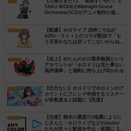
【万策尽きた?】「星街すいせい」と
アニメ
TAKU INOUEのMidnight Grand
OrchestraのCDがアニメ制作の進行
問題で発売中止に
【配慮】ホロライブ 戌神ころねが
ホロライブ
AZKi・ラミィとのコラボ配信で「も
う天音かなたは戻ってこないからね」
と発言した事について謝罪
【炎上】めたんのホロ業界観測という
ホロライブ
アカウントが「ホロドリは見た事ない
高評価率」と過剰に持ち上げ叩かれる
【仕方ない】ホロドリでホロメンのア
ホロライブ
カウントにフレンド申請するリスナー
が多数居ると話題に【民度】
【注意】熊本の震度7の地震によりに
にじさんじ
じさんじ・ホロライブなどのvtuber
たちが次々と配信を中止・延期に【不