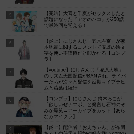
【完結】大喜と千夏がセックスしたと
話題になった『アオのハコ』が250話
で最終回を迎える！
【炎上】にじさんじ「五木左京」が熊
本地震に関するコメントで廃墟の絵文
字を使い不謹慎だと叩かれる【コンプ
ラ】
【youtube】にじさんじ「塚原大地」
のリズム天国配信がBANされ、ライバ
ーたちが次々と配信を延期→イブラヒ
ムと葛葉は続行
【コンプラ】にじさんじ 鏑木ろこが
「欲しいぜナマポ」と発言し石神のぞ
みが爆笑→アーカイブをカット【あら
なみマイクラ】
【炎上】配信者「おえちゃん」が布団
ちゃんや任天堂規約や好き嫌い.comの