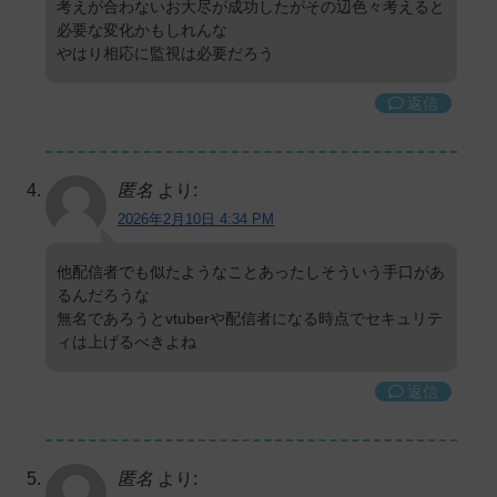
考えが合わないお大尽が成功したがその辺色々考えると
必要な変化かもしれんな
やはり相応に監視は必要だろう
返信
匿名
より:
2026年2月10日 4:34 PM
他配信者でも似たようなことあったしそういう手口があ
るんだろうな
無名であろうとvtuberや配信者になる時点でセキュリテ
ィは上げるべきよね
返信
匿名
より: