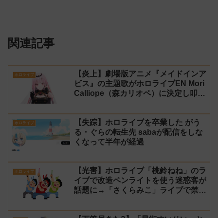
関連記事
【炎上】劇場版アニメ『メイドインア
ホロライブ
ビス』の主題歌がホロライブEN Mori
Calliope（森カリオペ）に決定し叩か
れる
【失踪】ホロライブを卒業した がう
ホロライブ
る・ぐらの転生先 sabaが配信をしな
くなって半年が経過
【光害】ホロライブ「桃鈴ねね」のラ
ホロライブ
イブで改造ペンライトを使う迷惑客が
話題に→「さくらみこ」ライブで禁止
に【法的措置】