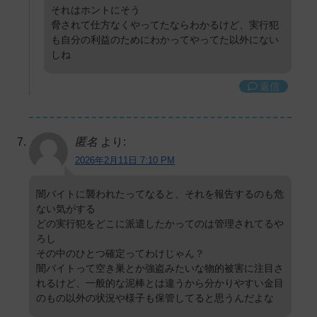
それはホントにそう
脅されて仕方なくやってたならわかるけど、実行犯
も自分の利益のためにわかってやってた以外にない
しね
返信
匿名
より:
2026年2月11日 7:10 PM
闇バイトに襲われたってなると、それを報告するのも危
ない気がする
どの実行犯をどこに派遣したかってのは管理されてるや
ろし
その中のひとつ確定ってわけじゃん？
闇バイトって空き巣とか強盗みたいな物的被害に注目さ
れるけど、一般的な泥棒とは違うから分かりやすい金目
のもの以外の状況や様子も保管してると思うんだよな