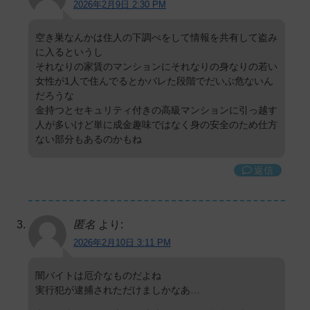
2026年2月9日 2:30 PM
空き巣なんかは住人の下調べをして情報を共有して盗み
に入るというし
それなりの家賃のマンションにそれなりの身なりの若い
女性が1人で住んでるとかバレた段階でだいぶ危ないん
だろうな
金持つとセキュリティ付きの高級マンションに引っ越す
人が多いけど単に成金趣味ではなく身の安全のため仕方
ない部分もあるのかもね
返信
匿名
より:
2026年2月10日 3:11 PM
闇バイトは厄介なものだよね
実行犯が逮捕されただけましかなあ…