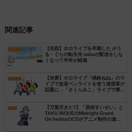
関連記事
【失踪】ホロライブを卒業した がう
ホロライブ
る・ぐらの転生先 sabaが配信をしな
くなって半年が経過
【光害】ホロライブ「桃鈴ねね」のラ
ホロライブ
イブで改造ペンライトを使う迷惑客が
話題に→「さくらみこ」ライブで禁止
に【法的措置】
【万策尽きた?】「星街すいせい」と
アニメ
TAKU INOUEのMidnight Grand
OrchestraのCDがアニメ制作の進行
問題で発売中止に