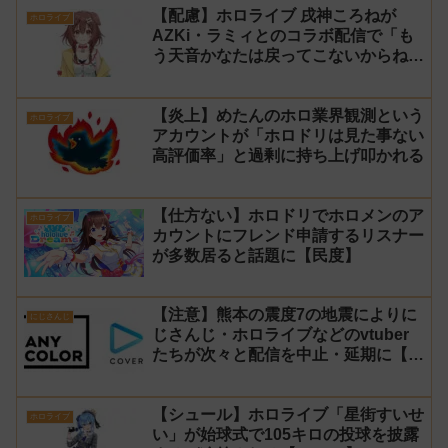
【配慮】ホロライブ 戌神ころねが
ホロライブ
AZKi・ラミィとのコラボ配信で「も
う天音かなたは戻ってこないからね」
と発言した事について謝罪
【炎上】めたんのホロ業界観測という
ホロライブ
アカウントが「ホロドリは見た事ない
高評価率」と過剰に持ち上げ叩かれる
【仕方ない】ホロドリでホロメンのア
ホロライブ
カウントにフレンド申請するリスナー
が多数居ると話題に【民度】
【注意】熊本の震度7の地震によりに
にじさんじ
じさんじ・ホロライブなどのvtuber
たちが次々と配信を中止・延期に【不
謹慎厨】
【シュール】ホロライブ「星街すいせ
ホロライブ
い」が始球式で105キロの投球を披露