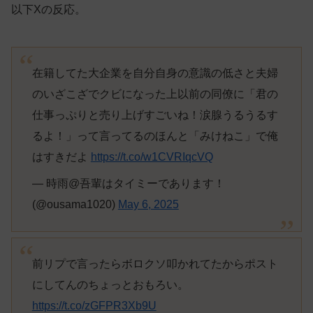
以下Xの反応。
在籍してた大企業を自分自身の意識の低さと夫婦
のいざこざでクビになった上以前の同僚に「君の
仕事っぷりと売り上げすごいね！涙腺うるうるす
るよ！」って言ってるのほんと「みけねこ」で俺
はすきだよ
https://t.co/w1CVRIqcVQ
— 時雨@吾輩はタイミーであります！
(@ousama1020)
May 6, 2025
前リプで言ったらボロクソ叩かれてたからポスト
にしてんのちょっとおもろい。
https://t.co/zGFPR3Xb9U