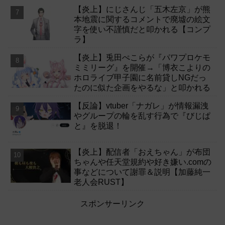
【炎上】にじさんじ「五木左京」が熊
本地震に関するコメントで廃墟の絵文
字を使い不謹慎だと叩かれる【コンプ
ラ】
【炎上】兎田ぺこらが『パワプロケモ
ミミリーグ』を開催→「博衣こよりの
ホロライブ甲子園に名前貸しNGだっ
たのに似た企画をやるな」と叩かれる
【反論】vtuber「ナガレ」が情報漏洩
やグループの輪を乱す行為で『びじぱ
と』を脱退！
【炎上】配信者「おえちゃん」が布団
ちゃんや任天堂規約や好き嫌い.comの
事などについて謝罪＆説明【加藤純一
老人会RUST】
スポンサーリンク