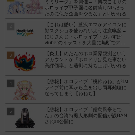
ミミリーグ』を開催→「博衣こよりの
ホロライブ甲子園に名前貸しNGだっ
たのに似た企画をやるな」と叩かれる
【これは酷い】藍沢エマがアイコンに
顔スクショを使わないよう注意喚起→
にじさんじ・ホロライブ・ぶいすぽ
vtuberのイラストを大量に無断でアイ
コンに使用したライバー事務所
【炎上】めたんのホロ業界観測という
「NeoBright（ネオブライト）」が謝
アカウントが「ホロドリは見た事ない
罪！
高評価率」と過剰に持ち上げ叩かれる
【悲報】ホロライブ「桃鈴ねね」が1st
ライブ前に耳から血を出し両耳難聴に
なってしまう【ねねち】
【悲報】ホロライブ「儒烏風亭らで
ん」の台湾特撮人形劇の配信が誤BAN
され非公開に