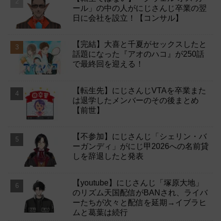
ール」の中の人がにじさんじ卒業の翌
日に会社を設立！【コンサル】
【完結】大喜と千夏がセックスしたと
話題になった『アオのハコ』が250話
で最終回を迎える！
【転生先】にじさんじVTAを卒業また
は退学したメンバーのその後まとめ
【前世】
【不参加】にじさんじ「シェリン・バ
ーガンディ」がにじ甲2026への名前貸
しを辞退したと発表
【youtube】にじさんじ「塚原大地」
のリズム天国配信がBANされ、ライバ
ーたちが次々と配信を延期→イブラヒ
ムと葛葉は続行