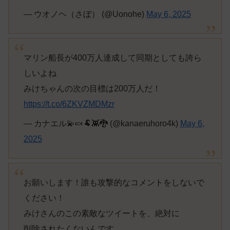
— ウオノヘ（さぼ） (@Uonohe)
May 6, 2025
マリン船長が400万人達成して同期としても誇ら
しいよね
みけちゃんの次の目標は200万人だ！
https://t.co/6ZKVZMDMzr
— カナエル💫🍬🐏👾🐉 (@kanaeruhoro4k)
May 6,
2025
お願いします！誰も攻撃的なコメントをしないで
ください！
みけさんのこの素敵なツイートを、絶対に
削除されたくないんです…