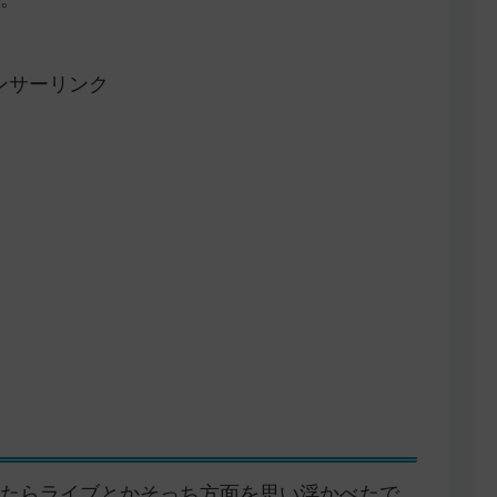
ンサーリンク
たらライブとかそっち方面を思い浮かべたで