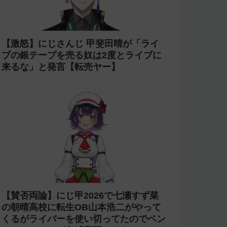
【激怒】にじさんじ 甲斐田晴が「ライ
ブの銀テープを売る奴は2度とライブに
来るな」と発言【転売ヤー】
【賛否両論】にじ甲2026で七瀬すず菜
の朝晴高校に転生OB山本浩二がやって
くるがライバーを使い切ってたのでベン