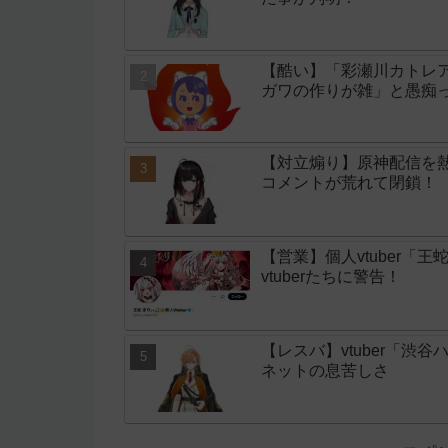
【酷い】「彩瀬川カトレア
ガワの作りが雑」と愚痴
【対立煽り】原神配信を
コメントが荒れて閉鎖！
【営業】個人vtuber「
vtuberたちに警告！
【レスバ】vtuber「
ネットの息苦しさ