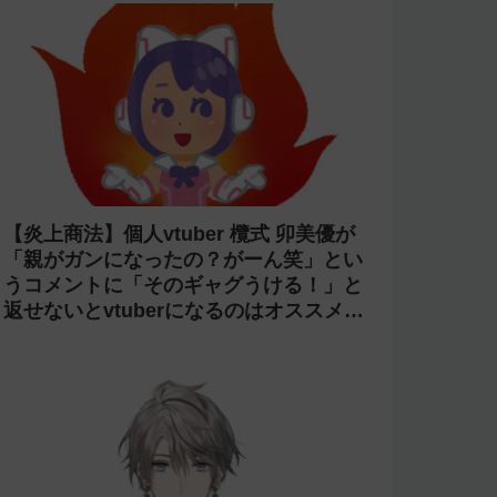
【炎上商法】個人vtuber 欖式 卯美優が
「親がガンになったの？がーん笑」とい
うコメントに「そのギャグうける！」と
返せないとvtuberになるのはオススメし
ないと投稿し叩かれる