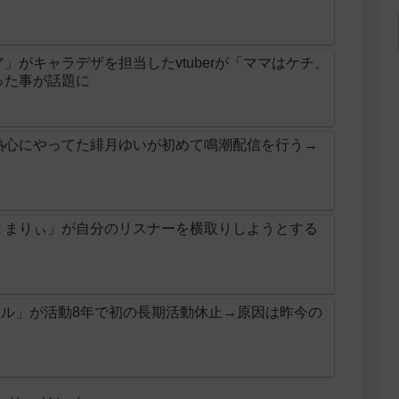
」がキャラデザを担当したvtuberが「ママはケチ、
った事が話題に
熱心にやってた緋月ゆいが初めて鳴潮配信を行う→
王蛇 まりぃ」が自分のリスナーを横取りしようとする
渋谷ハル」が活動8年で初の長期活動休止→原因は昨今の