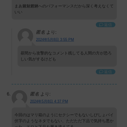
まあ魑魅魍魎へのパフォーマンスだから深く考えなくて
いい
返信
匿名
より:
2024年5月8日 3:55 PM
昼間から攻撃的なコメント残してる人間の方が恐ろ
しい気がするけども
返信
匿名
より:
2024年5月8日 4:37 PM
今回のはマリ箱のようにセクシーでもないしびしょパイ
伏字のようなネタでもない、ただただ下品で気持ち悪か
った。エロと下品を履き違えてる。