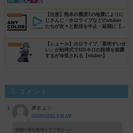
【注意】熊本の震度7の地震によりに
にじさんじ
じさんじ・ホロライブなどのvtuber
たちが次々と配信を中止・延期に【不
謹慎厨】
【シュール】ホロライブ「星街すいせ
ホロライブ
い」が始球式で105キロの投球を披露
するが冷笑される【vtuber】
コメント
匿名
より:
2024年5月8日 8:58 AM
順調に再生数増えてて良かった