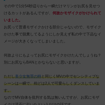
その中で1分54秒辺りから一瞬だけマリンがお尻を見せつ
けるカットがあるんですが、
何故かモザイクがかけられて
いました。
お尻って普通モザイクかける部分じゃないので、モザイク
かけた事で脱糞してるようにしか見えず私の中で下品なイ
メージが大きくなってしまいました。
何故よりにもよってお尻にモザイクかけたんでしょうね？
別にお尻ならBANとかならないと思いますが。
ただし
美少女無罪の時
と同じくMVの中でセンシティブな
シーンは一瞬で、殆どは2人で可愛らしくダンスしていま
す。
なのでMV自体を批判する気は無いんですが、お尻にモザ
イクは流石に引いたというだけの話です。