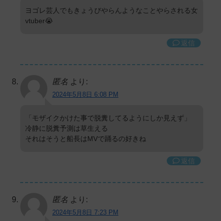
ヨゴレ芸人でもきょうびやらんようなことやらされる女
vtuber😭
返信
匿名
より:
2024年5月8日 6:08 PM
「モザイクかけた事で脱糞してるようにしか見えず」
冷静に脱糞予測は草生える
それはそうと船長はMVで踊るの好きね
返信
匿名
より:
2024年5月8日 7:23 PM