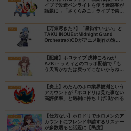
イブで改造ペンライトを使う迷惑客が
話題に→「さくらみこ」ライブで禁止
に【法的措置】
【万策尽きた?】「星街すいせい」と
アニメ
TAKU INOUEのMidnight Grand
OrchestraのCDがアニメ制作の進行
問題で発売中止に
【配慮】ホロライブ 戌神ころねが
ホロライブ
AZKi・ラミィとのコラボ配信で「も
う天音かなたは戻ってこないからね」
と発言した事について謝罪
【炎上】めたんのホロ業界観測という
ホロライブ
アカウントが「ホロドリは見た事ない
高評価率」と過剰に持ち上げ叩かれる
【仕方ない】ホロドリでホロメンのア
ホロライブ
カウントにフレンド申請するリスナー
が多数居ると話題に【民度】