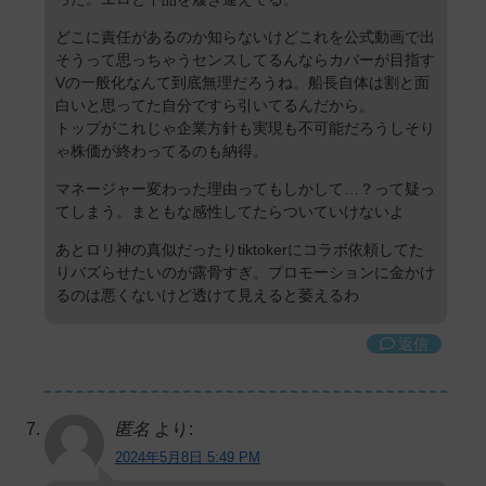
どこに責任があるのか知らないけどこれを公式動画で出
そうって思っちゃうセンスしてるんならカバーが目指す
Vの一般化なんて到底無理だろうね。船長自体は割と面
白いと思ってた自分ですら引いてるんだから。
トップがこれじゃ企業方針も実現も不可能だろうしそり
ゃ株価が終わってるのも納得。
マネージャー変わった理由ってもしかして…？って疑っ
てしまう。まともな感性してたらついていけないよ
あとロリ神の真似だったりtiktokerにコラボ依頼してた
りバズらせたいのが露骨すぎ。プロモーションに金かけ
るのは悪くないけど透けて見えると萎えるわ
返信
匿名
より:
2024年5月8日 5:49 PM