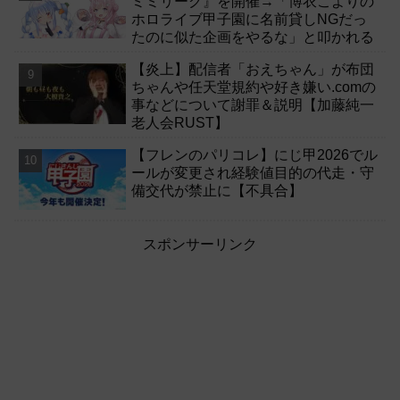
ミミリーグ』を開催→「博衣こよりの
ホロライブ甲子園に名前貸しNGだっ
たのに似た企画をやるな」と叩かれる
【炎上】配信者「おえちゃん」が布団
ちゃんや任天堂規約や好き嫌い.comの
事などについて謝罪＆説明【加藤純一
老人会RUST】
【フレンのパリコレ】にじ甲2026でル
ールが変更され経験値目的の代走・守
備交代が禁止に【不具合】
スポンサーリンク