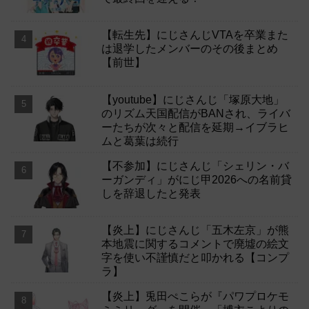
【転生先】にじさんじVTAを卒業また
は退学したメンバーのその後まとめ
【前世】
【youtube】にじさんじ「塚原大地」
のリズム天国配信がBANされ、ライバ
ーたちが次々と配信を延期→イブラヒ
ムと葛葉は続行
【不参加】にじさんじ「シェリン・バ
ーガンディ」がにじ甲2026への名前貸
しを辞退したと発表
【炎上】にじさんじ「五木左京」が熊
本地震に関するコメントで廃墟の絵文
字を使い不謹慎だと叩かれる【コンプ
ラ】
【炎上】兎田ぺこらが『パワプロケモ