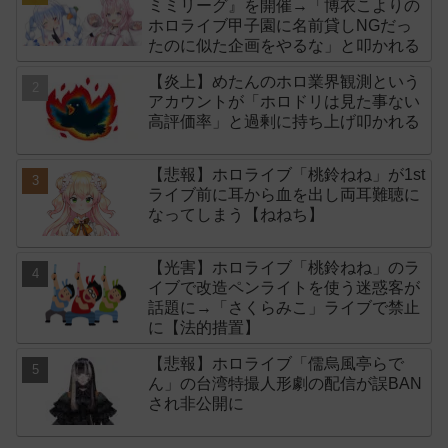
ミミリーグ』を開催→「博衣こよりの
ホロライブ甲子園に名前貸しNGだっ
たのに似た企画をやるな」と叩かれる
【炎上】めたんのホロ業界観測という
アカウントが「ホロドリは見た事ない
高評価率」と過剰に持ち上げ叩かれる
【悲報】ホロライブ「桃鈴ねね」が1st
ライブ前に耳から血を出し両耳難聴に
なってしまう【ねねち】
【光害】ホロライブ「桃鈴ねね」のラ
イブで改造ペンライトを使う迷惑客が
話題に→「さくらみこ」ライブで禁止
に【法的措置】
【悲報】ホロライブ「儒烏風亭らで
ん」の台湾特撮人形劇の配信が誤BAN
され非公開に