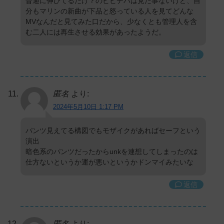
普通に伸びてるだけ？のビビデバは見た事ないけど、自
分もマリンの新曲が下品と怒っている人を見てどんな
MVなんだと見てみた口だから、少なくとも管理人を含
む二人には再生させる効果があったようだ。
返信
匿名
より:
2024年5月10日 1:17 PM
パンツ見えてる構図でもモザイクがあればセーフという
演出
暗色系のパンツだったからunkを連想してしまったのは
仕方ないというか運が悪いというかドンマイみたいな
返信
匿名
より: