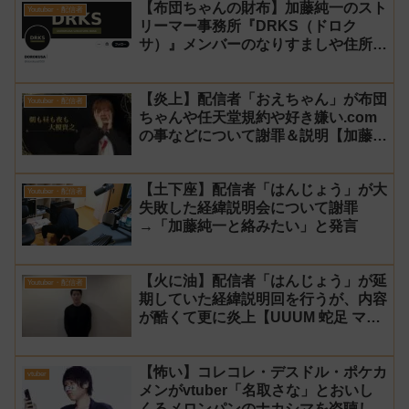
【布団ちゃんの財布】加藤純一のスト
Youtuber・配信者
リーマー事務所『DRKS（ドロク
サ）』メンバーのなりすましや住所特
定が発生→法的措置へ
【炎上】配信者「おえちゃん」が布団
Youtuber・配信者
ちゃんや任天堂規約や好き嫌い.com
の事などについて謝罪＆説明【加藤純
一 老人会RUST】
【土下座】配信者「はんじょう」が大
Youtuber・配信者
失敗した経緯説明会について謝罪
→「加藤純一と絡みたい」と発言
【火に油】配信者「はんじょう」が延
Youtuber・配信者
期していた経緯説明回を行うが、内容
が酷くて更に炎上【UUUM 蛇足 マス
オ】
【怖い】コレコレ・デスドル・ポケカ
vtuber
メンがvtuber「名取さな」とおいし
くるメロンパンのナカシマを盗聴して