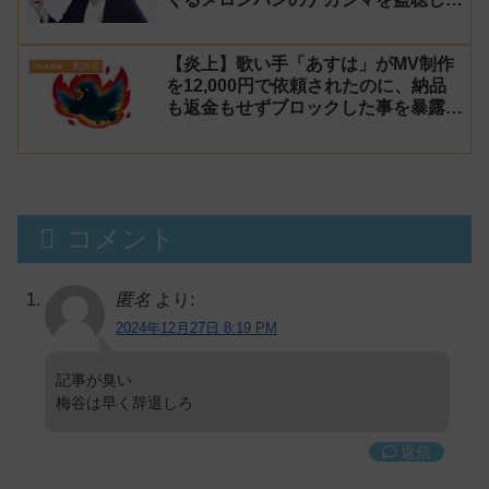
る女性が居るらしいと暴露！
【炎上】歌い手「あすは」がMV制作
Youtuber・配信者
を12,000円で依頼されたのに、納品
も返金もせずブロックした事を暴露さ
れる→乗っ取り被害だと主張するが後
に返金
コメント
匿名
より:
2024年12月27日 8:19 PM
記事が臭い
梅谷は早く辞退しろ
返信