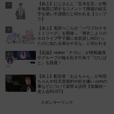
【炎上】にじさんじ「五木左京」が熊
本地震に関するコメントで廃墟の絵文
字を使い不謹慎だと叩かれる【コンプ
ラ】
【炎上】兎田ぺこらが『パワプロケモ
ミミリーグ』を開催→「博衣こよりの
ホロライブ甲子園に名前貸しNGだっ
たのに似た企画をやるな」と叩かれる
【反論】vtuber「ナガレ」が情報漏洩
やグループの輪を乱す行為で『びじぱ
と』を脱退！
【炎上】配信者「おえちゃん」が布団
ちゃんや任天堂規約や好き嫌い.comの
事などについて謝罪＆説明【加藤純一
老人会RUST】
スポンサーリンク