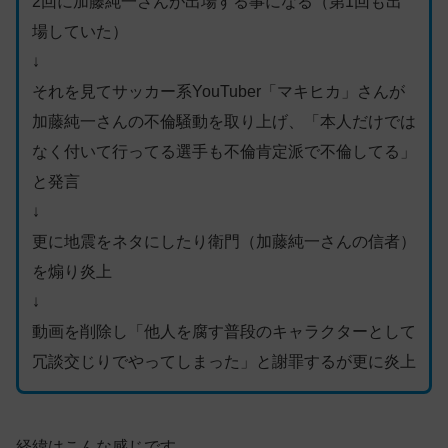
2回に加藤純一さんが出場する事になる（第1回も出
場していた）
↓
それを見てサッカー系YouTuber「マキヒカ」さんが
加藤純一さんの不倫騒動を取り上げ、「本人だけでは
なく付いて行ってる選手も不倫肯定派で不倫してる」
と発言
↓
更に地震をネタにしたり衛門（加藤純一さんの信者）
を煽り炎上
↓
動画を削除し「他人を腐す普段のキャラクターとして
冗談交じりでやってしまった」と謝罪するが更に炎上
経緯はこんな感じです。