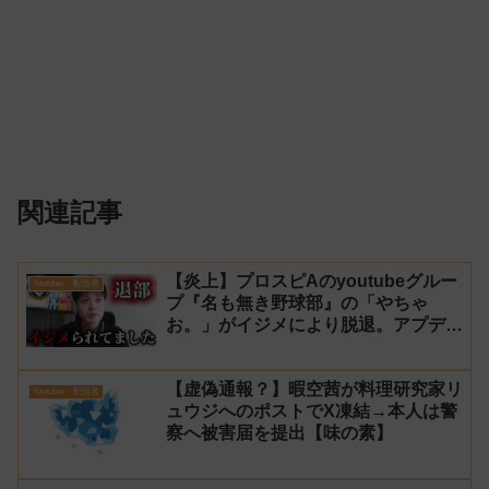
関連記事
【炎上】プロスピAのyoutubeグルー
Youtuber・配信者
プ『名も無き野球部』の「やちゃ
お。」がイジメにより脱退。アプデの
情報漏洩もあったと暴露→メンバーの
VIPが事実無根だと否定
【虚偽通報？】暇空茜が料理研究家リ
Youtuber・配信者
ュウジへのポストでX凍結→本人は警
察へ被害届を提出【味の素】