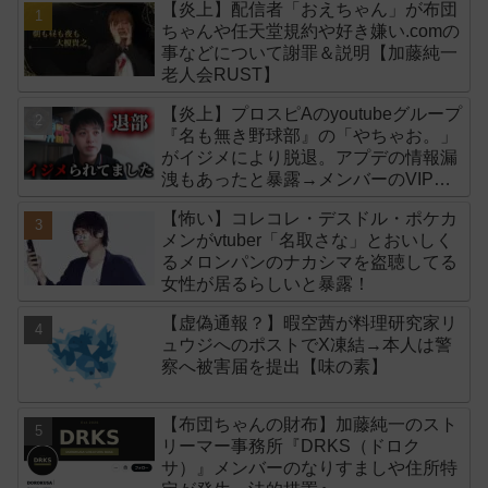
【炎上】配信者「おえちゃん」が布団
ちゃんや任天堂規約や好き嫌い.comの
事などについて謝罪＆説明【加藤純一
老人会RUST】
【炎上】プロスピAのyoutubeグループ
『名も無き野球部』の「やちゃお。」
がイジメにより脱退。アプデの情報漏
洩もあったと暴露→メンバーのVIPが
事実無根だと否定
【怖い】コレコレ・デスドル・ポケカ
メンがvtuber「名取さな」とおいしく
るメロンパンのナカシマを盗聴してる
女性が居るらしいと暴露！
【虚偽通報？】暇空茜が料理研究家リ
ュウジへのポストでX凍結→本人は警
察へ被害届を提出【味の素】
【布団ちゃんの財布】加藤純一のスト
リーマー事務所『DRKS（ドロク
サ）』メンバーのなりすましや住所特