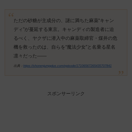
ただの砂糖が主成分の、謎に満ちた麻薬“キャン
ディ”が蔓延する東京。キャンディの製造者に迫
るべく、ヤクザに潜入中の麻薬取締官・煤井の危
機を救ったのは、自らを“魔法少女”と名乗る星名
凛々だった――
出典：
https://shonenjumpplus.com/episode/17106567265435707841
スポンサーリンク