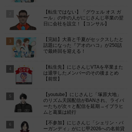
【転生ではない】「グウェル オス ガ
ール」の中の人がにじさんじ卒業の翌
日に会社を設立！【コンサル】
【完結】大喜と千夏がセックスしたと
話題になった『アオのハコ』が250話
で最終回を迎える！
【転生先】にじさんじVTAを卒業また
は退学したメンバーのその後まとめ
【前世】
【youtube】にじさんじ「塚原大地」
のリズム天国配信がBANされ、ライバ
ーたちが次々と配信を延期→イブラヒ
ムと葛葉は続行
【不参加】にじさんじ「シェリン・バ
ーガンディ」がにじ甲2026への名前貸