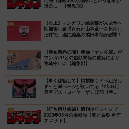
均発行部数100万部割れという記事が
話題に！【暗黒期】
【炎上】マンガワン編集部が未成年へ
漫画
性加害し逮捕された山本章一を起用し
た件で、遂に編集の成田卓哉が謝罪！
【漫画業界の闇】漫画『ヤン先輩』が
漫画
マンガUPとの信頼関係の破綻により
連載中止に【編集部】
【早く移籍して】掲載順もドベ組だし
漫画
ずっと減ページが続いてる『2年B組
勇者デストロイヤーず』15話【空
知】
【打ち切り候補】週刊少年ジャンプ
漫画
2026年36号の掲載順【夏と蛍影 勇デ
ス キナト】