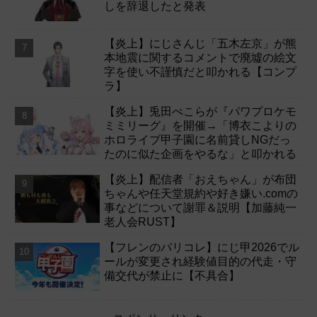
しを辞退したと発表
【炎上】にじさんじ「五木左京」が熊
本地震に関するコメントで廃墟の絵文
字を使い不謹慎だと叩かれる【コンプ
ラ】
【炎上】兎田ぺこらが『パワプロケモ
ミミリーグ』を開催→「博衣こよりの
ホロライブ甲子園に名前貸しNGだっ
たのに似た企画をやるな」と叩かれる
【炎上】配信者「おえちゃん」が布団
ちゃんや任天堂規約や好き嫌い.comの
事などについて謝罪＆説明【加藤純一
老人会RUST】
【フレンのパリコレ】にじ甲2026でル
ールが変更され経験値目的の代走・守
備交代が禁止に【不具合】