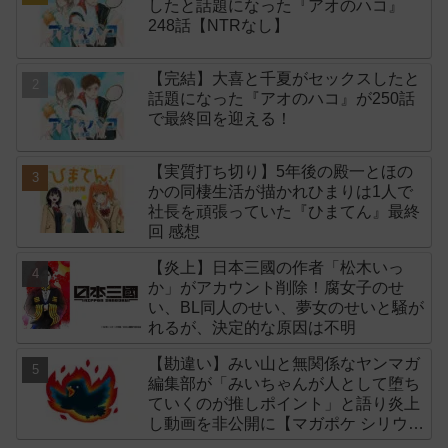
したと話題になった『アオのハコ』
248話【NTRなし】
【完結】大喜と千夏がセックスしたと
話題になった『アオのハコ』が250話
で最終回を迎える！
【実質打ち切り】5年後の殿一とほの
かの同棲生活が描かれひまりは1人で
社長を頑張っていた『ひまてん』最終
回 感想
【炎上】日本三國の作者「松木いっ
か」がアカウント削除！腐女子のせ
い、BL同人のせい、夢女のせいと騒が
れるが、決定的な原因は不明
【勘違い】みい山と無関係なヤンマガ
編集部が「みいちゃんが人として堕ち
ていくのが推しポイント」と語り炎上
し動画を非公開に【マガポケ シリウ
ス】