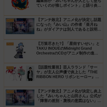
編集部が「みいちゃんが人として堕ち
ていくのが推しポイント」と語り炎上
し動画を非公開に【マガポケ シリウ
ス】
【アンチ敗北】アニメ化が決定し話題
アニメ
になった『みい山』の作者「亜月ね
ね」がダイアナは別人であると説明し
炎上
【万策尽きた?】「星街すいせい」と
アニメ
TAKU INOUEのMidnight Grand
OrchestraのCDがアニメ制作の進行
問題で発売中止に
【話題性重視】芸人ラランド「サー
アニメ
ヤ」が主人公声優で炎上した『THE
RIBBON HERO リボンヒーロー』に
にじさんじvtuber「月ノ美兎」「ル
ンルン」「でびでび・でびる」が出
【アンチ敗北】アニメ化が決定し炎上
演！
アニメ
した『みいちゃんと山田さん』公式が
「障害の差別・蔑視の意図はない」と
発表！【みい山】