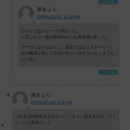
返信
匿名
より:
2025年6月25日 10:24 PM
ビバップはストーリが良かった。
一話ごとに一本の映画みたいな満足感があった。
ラザロにないのはそこ。設定ではなくストーリー。
話の構成が薄くて設定の甘さに目がついてしまうん
だと思う。
返信
匿名
より:
2025年4月20日 8:20 AM
これ見る時間あるならビバップもう一回見るかなってく
らいには退屈でした