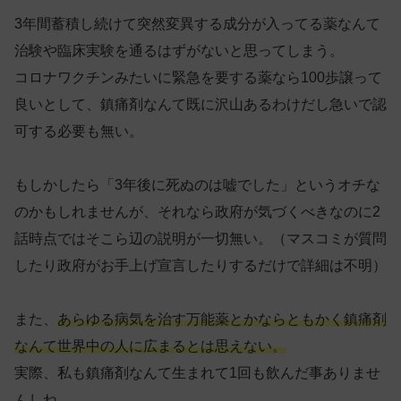
3年間蓄積し続けて突然変異する成分が入ってる薬なんて
治験や臨床実験を通るはずがないと思ってしまう。
コロナワクチンみたいに緊急を要する薬なら100歩譲って
良いとして、鎮痛剤なんて既に沢山あるわけだし急いで認
可する必要も無い。
もしかしたら「3年後に死ぬのは嘘でした」というオチな
のかもしれませんが、それなら政府が気づくべきなのに2
話時点ではそこら辺の説明が一切無い。（マスコミが質問
したり政府がお手上げ宣言したりするだけで詳細は不明）
また、
あらゆる病気を治す万能薬とかならともかく鎮痛剤
なんて世界中の人に広まるとは思えない。
実際、私も鎮痛剤なんて生まれて1回も飲んだ事ありませ
んしね。