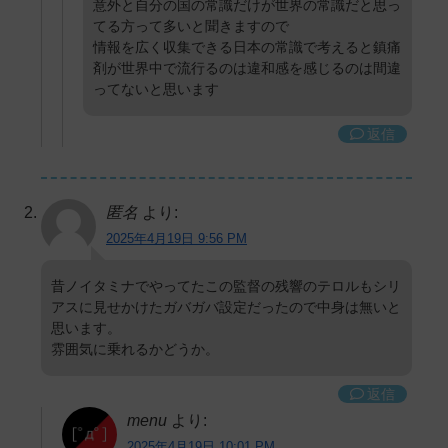
意外と自分の国の常識だけが世界の常識だと思っ
てる方って多いと聞きますので
情報を広く収集できる日本の常識で考えると鎮痛
剤が世界中で流行るのは違和感を感じるのは間違
ってないと思います
返信
匿名
より:
2025年4月19日 9:56 PM
昔ノイタミナでやってたこの監督の残響のテロルもシリ
アスに見せかけたガバガバ設定だったので中身は無いと
思います。
雰囲気に乗れるかどうか。
返信
menu
より:
2025年4月19日 10:01 PM