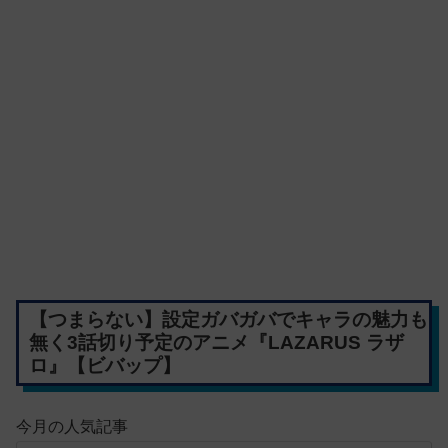
【つまらない】設定ガバガバでキャラの魅力も
無く3話切り予定のアニメ『LAZARUS ラザ
ロ』【ビバップ】
今月の人気記事