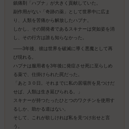
鎮痛剤「ハプナ」が大きく貢献していた。
副作用がない「奇跡の薬」として世界中に広ま
り、人類を苦痛から解放したハプナ。
しかし、その開発者であるスキナーは突如姿を消
し、その行方は誰も知らなかった。
――3年後、彼は世界を破滅に導く悪魔として再
び現れる。
ハプナは服用者を3年後に発症させ死に至らしめ
る薬で、仕掛けられた罠だった。
「あと３０日。それまでに私の居場所を見つけだ
せば、人類は生き延びられる。」
スキナーが持つたったひとつのワクチンを使用す
るしか、助かる道はない。
そして、これが欲しければ私を見つけ出せと言
う。