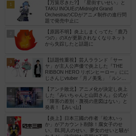
【万策尽きた?】「星街すいせい」と
TAKU INOUEのMidnight Grand
OrchestraのCDがアニメ制作の進行問
題で発売中止に
【原因不明】炎上しまくってた「鹿乃
つの」のXが更新されなくなりネット
から失踪したと話題に
【話題性重視】芸人ラランド「サー
ヤ」が主人公声優で炎上した『THE
RIBBON HERO リボンヒーロー』にに
じさんじvtuber「月ノ美兎」「ルンル
ン」「でびでび・でびる」が出演！
【アンチ敗北】アニメ化が決定し炎上
した『みいちゃんと山田さん』公式が
「障害の差別・蔑視の意図はない」と
発表！【みい山】
【炎上】日本三國の作者「松木いっ
か」がアカウント削除！腐女子のせ
い、BL同人のせい、夢女のせいと騒が