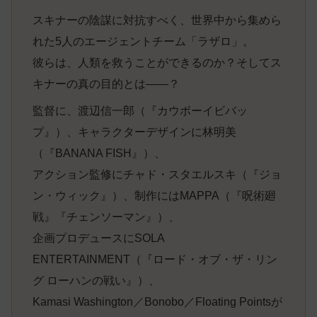
スキナーの陰謀に対抗すべく、世界中から集めら
れた5人のエージェントチーム「ラザロ」。
彼らは、人類を救うことができるのか？そしてス
キナーの真の目的とは――？
監督に、渡辺信一郎（『カウボーイビバッ
プ』）、キャラクターデザインに林明美
（『BANANA FISH』）、
アクション監修にチャド・スタエルスキ（『ジョ
ン・ウィック』）、制作にはMAPPA（『呪術廻
戦』『チェンソーマン』）、
企画プロデュースにSOLA
ENTERTAINMENT（『ロード・オブ・ザ・リン
グ ローハンの戦い』）、
Kamasi Washington／Bonobo／Floating Pointsが