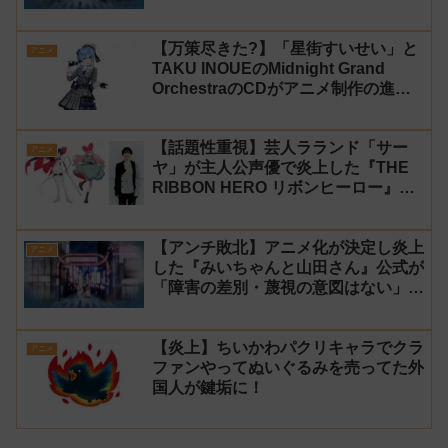
炎上
【万策尽きた?】「星街すいせい」と
アニメ
TAKU INOUEのMidnight Grand
OrchestraのCDがアニメ制作の進行
問題で発売中止に
【話題性重視】芸人ラランド「サー
アニメ
ヤ」が主人公声優で炎上した『THE
RIBBON HERO リボンヒーロー』に
にじさんじvtuber「月ノ美兎」「ル
ンルン」「でびでび・でびる」が出
【アンチ敗北】アニメ化が決定し炎上
演！
アニメ
した『みいちゃんと山田さん』公式が
「障害の差別・蔑視の意図はない」と
発表！【みい山】
【炎上】ちいかわパクリキャラでクラ
アニメ
ファンやってぬいぐるみを売ってた外
国人が鍵垢に！