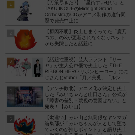
【万策尽きた?】「星街すいせい」と
TAKU INOUEのMidnight Grand
OrchestraのCDがアニメ制作の進行問
題で発売中止に
【原因不明】炎上しまくってた「鹿乃
つの」のXが更新されなくなりネット
から失踪したと話題に
【話題性重視】芸人ラランド「サー
ヤ」が主人公声優で炎上した『THE
RIBBON HERO リボンヒーロー』にに
じさんじvtuber「月ノ美兎」「ルンル
ン」「でびでび・でびる」が出演！
【アンチ敗北】アニメ化が決定し炎上
した『みいちゃんと山田さん』公式が
「障害の差別・蔑視の意図はない」と
発表！【みい山】
【勘違い】みい山と無関係なヤンマガ
編集部が「みいちゃんが人として堕ち
ていくのが推しポイント」と語り炎上