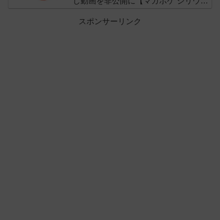
し動画を非公開に【マガポケ シリウ
ス】
スポンサーリンク