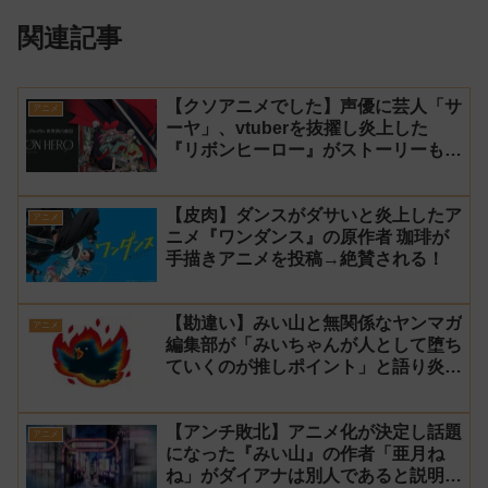
関連記事
【クソアニメでした】声優に芸人「サ
アニメ
ーヤ」、vtuberを抜擢し炎上した
『リボンヒーロー』がストーリーもつ
まらなくて途中で切った【ダイジェス
ト 演技】
【皮肉】ダンスがダサいと炎上したア
アニメ
ニメ『ワンダンス』の原作者 珈琲が
手描きアニメを投稿→絶賛される！
【勘違い】みい山と無関係なヤンマガ
アニメ
編集部が「みいちゃんが人として堕ち
ていくのが推しポイント」と語り炎上
し動画を非公開に【マガポケ シリウ
ス】
【アンチ敗北】アニメ化が決定し話題
アニメ
になった『みい山』の作者「亜月ね
ね」がダイアナは別人であると説明し