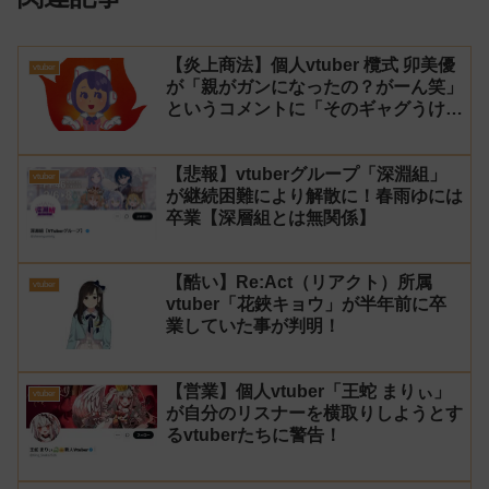
【炎上商法】個人vtuber 欖式 卯美優
vtuber
が「親がガンになったの？がーん笑」
というコメントに「そのギャグうけ
る！」と返せないとvtuberになるの
はオススメしないと投稿し叩かれる
【悲報】vtuberグループ「深淵組」
vtuber
が継続困難により解散に！春雨ゆには
卒業【深層組とは無関係】
【酷い】Re:Act（リアクト）所属
vtuber
vtuber「花鋏キョウ」が半年前に卒
業していた事が判明！
【営業】個人vtuber「王蛇 まりぃ」
vtuber
が自分のリスナーを横取りしようとす
るvtuberたちに警告！