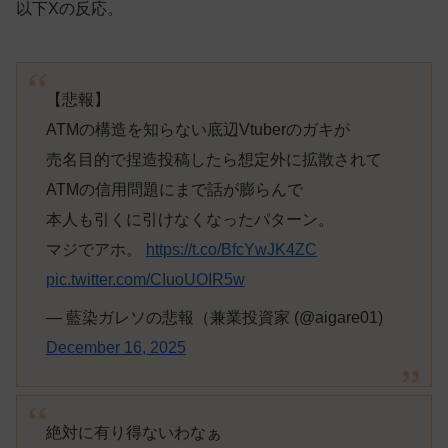
以下Xの反応。
【悲報】
ATMの構造を知らない底辺Vtuberのガキが
売名目的で捏造投稿したら想定外に拡散されて
ATMの信用問題にまで話が膨らんで
本人も引くに引けなくなったパターン。
マジでアホ。
https://t.co/BfcYwJK4ZC
pic.twitter.com/CIuoUOIR5w
— 藍染ガレソの悲報（兼業投資家 (@aigare01)
December 16, 2025
絶対に有り得ないわなぁ