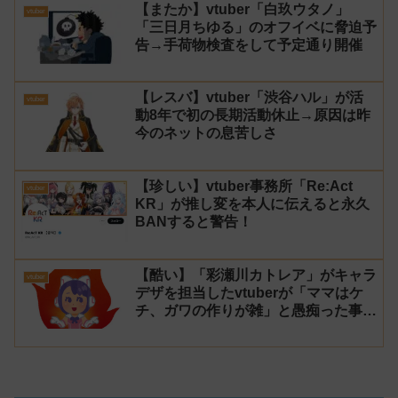
【またか】vtuber「白玖ウタノ」
vtuber
「三日月ちゆる」のオフイベに脅迫予
告→手荷物検査をして予定通り開催
【レスバ】vtuber「渋谷ハル」が活
vtuber
動8年で初の長期活動休止→原因は昨
今のネットの息苦しさ
【珍しい】vtuber事務所「Re:Act
vtuber
KR」が推し変を本人に伝えると永久
BANすると警告！
【酷い】「彩瀬川カトレア」がキャラ
vtuber
デザを担当したvtuberが「ママはケ
チ、ガワの作りが雑」と愚痴った事が
話題に