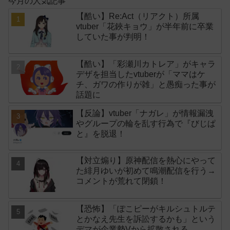
今月の人気記事
【酷い】Re:Act（リアクト）所属
vtuber「花鋏キョウ」が半年前に卒業
していた事が判明！
【酷い】「彩瀬川カトレア」がキャラ
デザを担当したvtuberが「ママはケ
チ、ガワの作りが雑」と愚痴った事が
話題に
【反論】vtuber「ナガレ」が情報漏洩
やグループの輪を乱す行為で『びじぱ
と』を脱退！
【対立煽り】原神配信を熱心にやって
た緋月ゆいが初めて鳴潮配信を行う→
コメントが荒れて閉鎖！
【恐怖】「ぽこピーがキルシュトルテ
とかなえ先生を訴訟するかも」という
デマが企業勢Vから拡散される