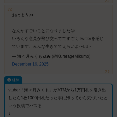
おはよう🪼
なんかすごいことになりました😌
いろんな意見が飛び交っててすごくTwitterを感じ
ています、みんな生きててえらいよ〜✊🏻´‐
— 海々月みくも🪼☁ (@KurarageMikumo)
December 16, 2025
経緯
vtuber「海々月みくも」がATMから1万円札を引き出
したら1枚1000円札だった事に帰ってから気づいたと
いう投稿でバズる
↓