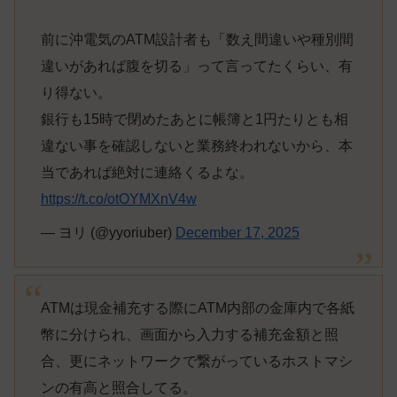
前に沖電気のATM設計者も「数え間違いや種別間
違いがあれば腹を切る」って言ってたくらい、有
り得ない。
銀行も15時で閉めたあとに帳簿と1円たりとも相
違ない事を確認しないと業務終われないから、本
当であれば絶対に連絡くるよな。
https://t.co/otOYMXnV4w
— ヨリ (@yyoriuber)
December 17, 2025
ATMは現金補充する際にATM内部の金庫内で各紙
幣に分けられ、画面から入力する補充金額と照
合、更にネットワークで繋がっているホストマシ
ンの有高と照合してる。