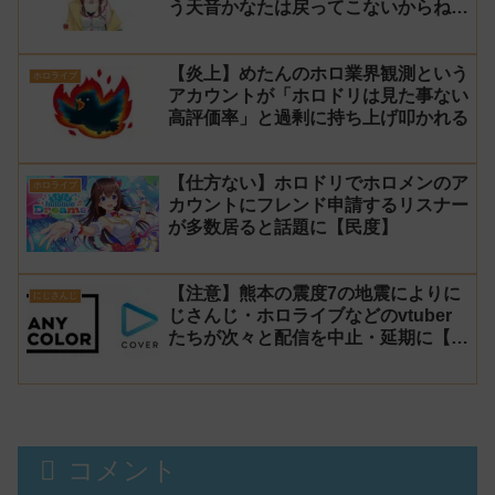
う天音かなたは戻ってこないからね」
と発言した事について謝罪
【炎上】めたんのホロ業界観測という
ホロライブ
アカウントが「ホロドリは見た事ない
高評価率」と過剰に持ち上げ叩かれる
【仕方ない】ホロドリでホロメンのア
ホロライブ
カウントにフレンド申請するリスナー
が多数居ると話題に【民度】
【注意】熊本の震度7の地震によりに
にじさんじ
じさんじ・ホロライブなどのvtuber
たちが次々と配信を中止・延期に【不
謹慎厨】
コメント