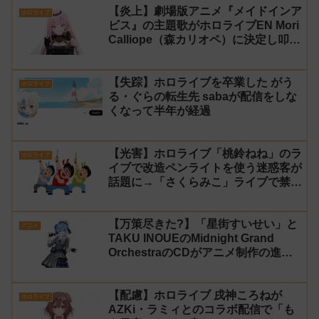
【炎上】劇場版アニメ『メイドインア
ホロライブ
ビス』の主題歌がホロライブEN Mori
Calliope（森カリオペ）に決定し叩か
れる
【失踪】ホロライブを卒業した がう
ホロライブ
る・ぐらの転生先 sabaが配信をしな
くなって半年が経過
【光害】ホロライブ「桃鈴ねね」のラ
ホロライブ
イブで改造ペンライトを使う迷惑客が
話題に→「さくらみこ」ライブで禁止
に【法的措置】
【万策尽きた?】「星街すいせい」と
アニメ
TAKU INOUEのMidnight Grand
OrchestraのCDがアニメ制作の進行
問題で発売中止に
【配慮】ホロライブ 戌神ころねが
ホロライブ
AZKi・ラミィとのコラボ配信で「も