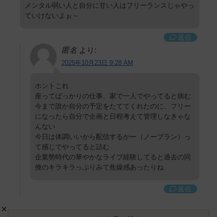
メンタル弱い人と自分に甘い人はフリーランスじゃやっ
ていけないよぉ～
返信
匿名
より:
2025年10月23日 9:28 AM
ホントこれ
座ってばっかりの仕事、家で一人でやってると病む
今まで誰か自分の予定をたててくれたのに、フリー
になったら自分で企画と日程考えて管理しなきゃな
んない
今日は体調いいから配信するかー（ノープラン）っ
て感じでやってると詰む
企業勢時代の華やかなライブ経験してると過去の同
僚のキラキラっぷりみて焦燥感あったりね
返信