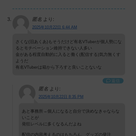
匿名
より:
2025年10月22日 6:44 AM
さくな(旧あくあ)もそうだけど有名VTuberが個人勢にな
るとモチベーション維持できない人多い
金がある程度自動的に入ると働く(配信する)気力無くす
ようだ
有名VTuberは箱から下ろすと良いことないな
返信
匿名
より:
2025年10月22日 8:35 PM
あと事務所→個人になると自分で決めなきゃならな
いことが
発狂レベルに多くなるんだよね
配信の内容考えるのはもちろん、グッズの発注