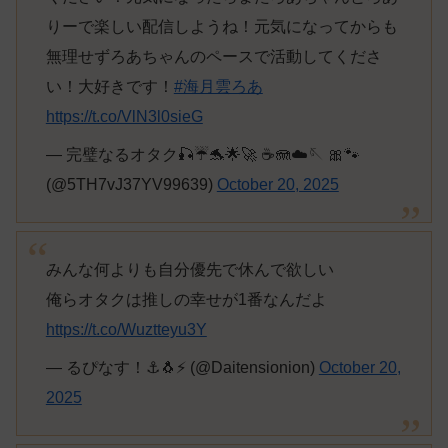
りーで楽しい配信しようね！元気になってからも
無理せずろあちゃんのペースで活動してくださ
い！大好きです！
#海月雲ろあ
https://t.co/VlN3l0sieG
— 完璧なるオタク🎣☔️🐬🌟🚀 ☕️🪼☁️🪡 🎀🐾
(@5TH7vJ37YV99639)
October 20, 2025
みんな何よりも自分優先で休んで欲しい
俺らオタクは推しの幸せが1番なんだよ
https://t.co/Wuztteyu3Y
— るぴなす！⚓🐧⚡️ (@Daitensionion)
October 20,
2025