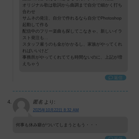
オリジナル歌は歌詞から曲調まで自分で細かく打ち
合わせ
サムネの発注、自分で作れるなら自分でPhotoshop
起動して作る
配信中のフリー楽曲も探してこなきゃ、新しいイラ
スト発注も…
スタッフ雇うのも金がかかるし、家族がやってくれ
ればいいけど
事務所がやってくれてても時間ないのに、上記が増
えちゃう
返信
匿名
より:
2025年10月22日 8:32 AM
何事も休み癖がついてしまうともう・・・
返信