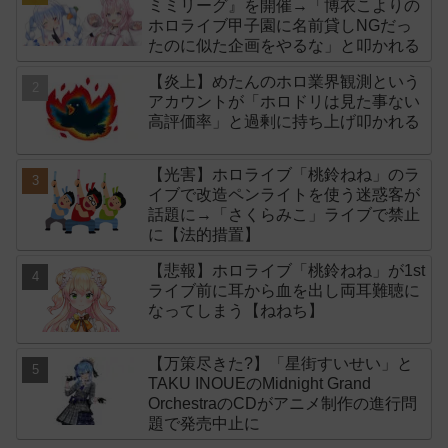
ミミリーグ』を開催→「博衣こよりの
ホロライブ甲子園に名前貸しNGだっ
たのに似た企画をやるな」と叩かれる
【炎上】めたんのホロ業界観測という
アカウントが「ホロドリは見た事ない
高評価率」と過剰に持ち上げ叩かれる
【光害】ホロライブ「桃鈴ねね」のラ
イブで改造ペンライトを使う迷惑客が
話題に→「さくらみこ」ライブで禁止
に【法的措置】
【悲報】ホロライブ「桃鈴ねね」が1st
ライブ前に耳から血を出し両耳難聴に
なってしまう【ねねち】
【万策尽きた?】「星街すいせい」と
TAKU INOUEのMidnight Grand
OrchestraのCDがアニメ制作の進行問
題で発売中止に