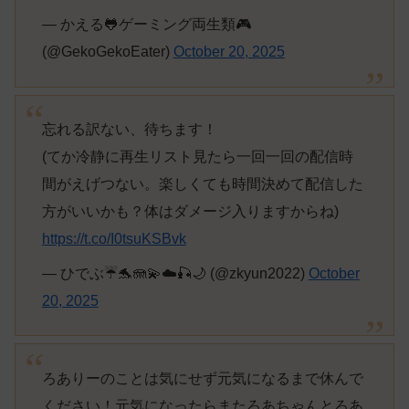
— かえる🐸ゲーミング両生類🎮
(@GekoGekoEater)
October 20, 2025
忘れる訳ない、待ちます！
(てか冷静に再生リスト見たら一回一回の配信時
間がえげつない。楽しくても時間決めて配信した
方がいいかも？体はダメージ入りますからね)
https://t.co/I0tsuKSBvk
— ひでぶ☔️🐬🪼💫☁️🎣🌙 (@zkyun2022)
October
20, 2025
ろありーのことは気にせず元気になるまで休んで
ください！元気になったらまたろあちゃんとろあ