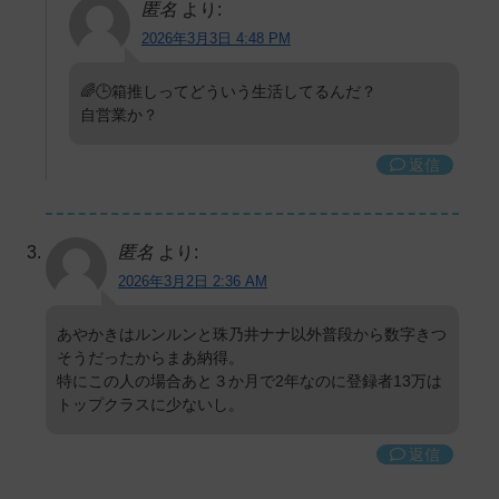
匿名
より:
2026年3月3日 4:48 PM
🌈🕒箱推しってどういう生活してるんだ？
自営業か？
返信
匿名
より:
2026年3月2日 2:36 AM
あやかきはルンルンと珠乃井ナナ以外普段から数字きつ
そうだったからまあ納得。
特にこの人の場合あと３か月で2年なのに登録者13万は
トップクラスに少ないし。
返信