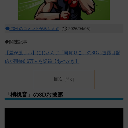
20件のコメントがあります
（
2026/04/05）
◆関連記事
【差が激しい】にじさんじ「司賀りこ」の3Dお披露目配
信が同接6.6万人を記録【あやかき】
目次
「梢桃音」の3Dお披露