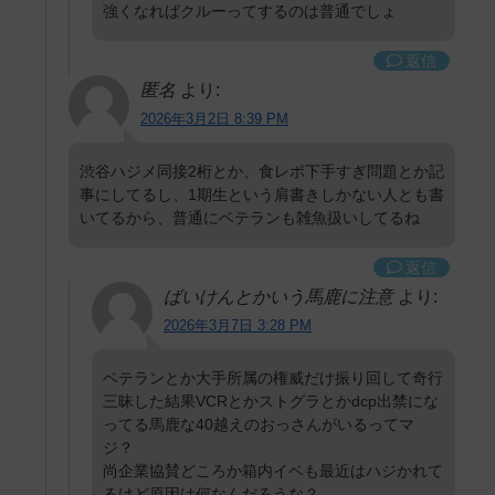
強くなればクルーってするのは普通でしょ
返信
匿名
より:
2026年3月2日 8:39 PM
渋谷ハジメ同接2桁とか、食レポ下手すぎ問題とか記
事にしてるし、1期生という肩書きしかない人とも書
いてるから、普通にベテランも雑魚扱いしてるね
返信
ばいけんとかいう馬鹿に注意
より:
2026年3月7日 3:28 PM
ベテランとか大手所属の権威だけ振り回して奇行
三昧した結果VCRとかストグラとかdcp出禁にな
ってる馬鹿な40越えのおっさんがいるってマ
ジ？
尚企業協賛どころか箱内イベも最近はハジかれて
るけど原因は何なんだろうな？