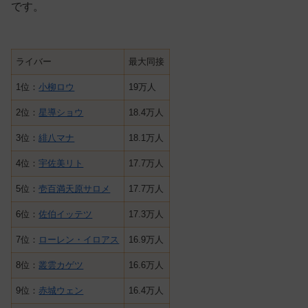
です。
ライバー
最大同接
1位：
小柳ロウ
19万人
2位：
星導ショウ
18.4万人
3位：
緋八マナ
18.1万人
4位：
宇佐美リト
17.7万人
5位：
壱百満天原サロメ
17.7万人
6位：
佐伯イッテツ
17.3万人
7位：
ローレン・イロアス
16.9万人
8位：
叢雲カゲツ
16.6万人
9位：
赤城ウェン
16.4万人