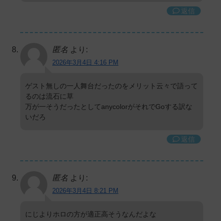
返信
匿名
より:
2026年3月4日 4:16 PM
ゲスト無しの一人舞台だったのをメリット云々で語って
るのは流石に草
万が一そうだったとしてanycolorがそれでGoする訳な
いだろ
返信
匿名
より:
2026年3月4日 8:21 PM
にじよりホロの方が適正高そうなんだよな