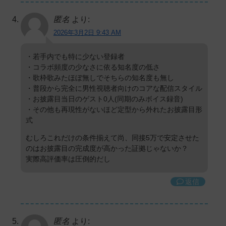
匿名
より:
2026年3月2日 9:43 AM
・若手内でも特に少ない登録者
・コラボ頻度の少なさに依る知名度の低さ
・歌枠歌みたほぼ無しでそちらの知名度も無し
・普段から完全に男性視聴者向けのコアな配信スタイル
・お披露目当日のゲスト0人(同期のみボイス録音)
・その他も再現性がないほど定型から外れたお披露目形
式
むしろこれだけの条件揃えて尚、同接5万で安定させた
のはお披露目の完成度が高かった証拠じゃないか？
実際高評価率は圧倒的だし
返信
匿名
より: