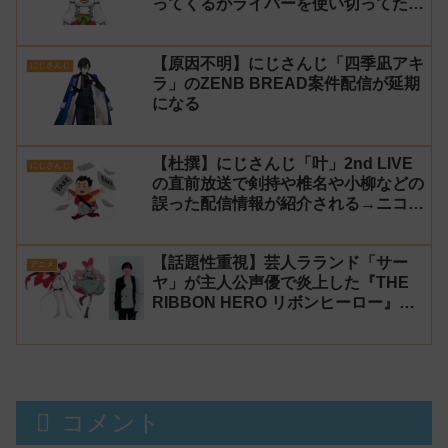
ってくるがライバーを使い切ってたの
でベンチに→ルールが急遽変更されラ
イバーの転生が可能に
【原因不明】にじさんじ「四季凪アキ
にじさんじ
ラ」のZENB BREAD案件配信が延期
になる
【杜撰】にじさんじ「叶」2nd LIVE
にじさんじ
の直前放送で剣持や椎名や小柳などの
誤った配信情報が紹介される→ニコニ
コが謝罪してタイムシフトを非公開に
【生成AI?】
【話題性重視】芸人ラランド「サー
アニメ
ヤ」が主人公声優で炎上した『THE
RIBBON HERO リボンヒーロー』に
にじさんじvtuber「月ノ美兎」「ル
ンルン」「でびでび・でびる」が出
演！
コメント