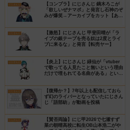
【コンプラ】にじさんじ 鏑木ろこが
にじさんじ
「欲しいぜナマポ」と発言し石神のぞ
みが爆笑→アーカイブをカット【あら
なみマイクラ】
【激怒】にじさんじ 甲斐田晴が「ラ
にじさんじ
イブの銀テープを売る奴は2度とライ
ブに来るな」と発言【転売ヤー】
【炎上】にじさんじ 緑仙が「vtuber
にじさんじ
で歌ってる人見たこと無いという理由
だけで埋もれてる名曲がある」という
生成AIの文章を投稿し叩かれる
【復帰か？】7年以上も配信しておら
にじさんじ
ず幻のライバーとなっていたにじさん
じ「語部紡」が動画を投稿
【賛否両論】にじ甲2026で七瀬すず
にじさんじ
菜の朝晴高校に転生OB山本浩二がや