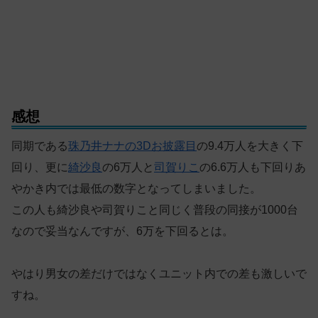
感想
同期である
珠乃井ナナの3Dお披露目
の9.4万人を大きく下
回り、更に
綺沙良
の6万人と
司賀りこ
の6.6万人も下回りあ
やかき内では最低の数字となってしまいました。
この人も綺沙良や司賀りこと同じく普段の同接が1000台
なので妥当なんですが、6万を下回るとは。
やはり男女の差だけではなくユニット内での差も激しいで
すね。