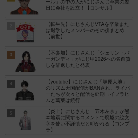
ール」の中の人がにじさんじ卒業の翌
日に会社を設立！【コンサル】
【転生先】にじさんじVTAを卒業また
は退学したメンバーのその後まとめ
【前世】
【不参加】にじさんじ「シェリン・バ
ーガンディ」がにじ甲2026への名前貸
しを辞退したと発表
【youtube】にじさんじ「塚原大地」
のリズム天国配信がBANされ、ライバ
ーたちが次々と配信を延期→イブラヒ
ムと葛葉は続行
【炎上】にじさんじ「五木左京」が熊
本地震に関するコメントで廃墟の絵文
字を使い不謹慎だと叩かれる【コンプ
ラ】