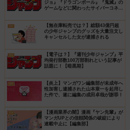
ジョ』『ドラゴンボール』『鬼滅』の
ゲームなどに関わったサイバーコネク
トツーの松山洋が少年ジャンプ公式に
ブロックされてしまう
【無在庫転売では？】総額43億円超
漫画
の少年ジャンプのグッズを大量注文し
キャンセルした女が逮捕される
【電子は？】『週刊少年ジャンプ』平
漫画
均発行部数100万部割れという記事が
話題に！【暗黒期】
【炎上】マンガワン編集部が未成年へ
漫画
性加害し逮捕された山本章一を起用し
た件で、遂に編集の成田卓哉が謝罪！
【漫画業界の闇】漫画『ヤン先輩』が
漫画
マンガUPとの信頼関係の破綻により
連載中止に【編集部】