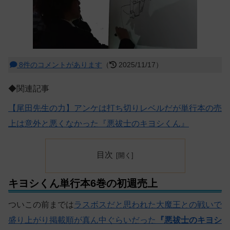
8件のコメントがあります
（
2025/11/17）
◆関連記事
【尾田先生の力】アンケは打ち切りレベルだが単行本の売
上は意外と悪くなかった『悪祓士のキヨシくん』
目次
キヨシくん単行本6巻の初週売上
ついこの前までは
ラスボスだと思われた大魔王との戦いで
盛り上がり掲載順が真ん中ぐらいだった
『悪祓士のキヨシ