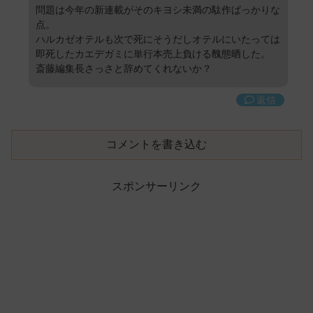
問題は今年の新連載がそのキヨシ未満の駄作ばっかりな
点。
ハルカゼオテルも次で死にそうだしオテルにいたっては
即死したカエデガミに単行本売上負ける醜態晒した。
斎藤編集長さっさと辞めてくれないか？
返信
コメントを書き込む
スポンサーリンク