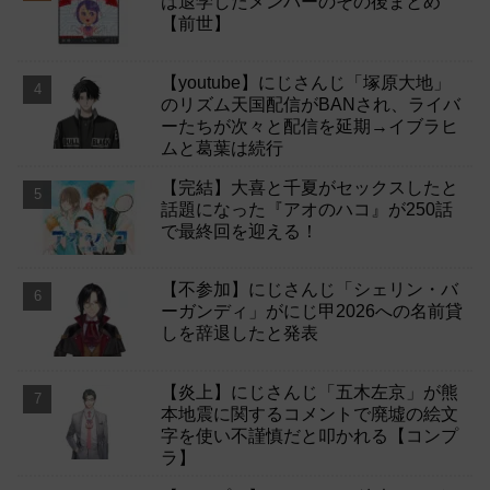
は退学したメンバーのその後まとめ
【前世】
【youtube】にじさんじ「塚原大地」
のリズム天国配信がBANされ、ライバ
ーたちが次々と配信を延期→イブラヒ
ムと葛葉は続行
【完結】大喜と千夏がセックスしたと
話題になった『アオのハコ』が250話
で最終回を迎える！
【不参加】にじさんじ「シェリン・バ
ーガンディ」がにじ甲2026への名前貸
しを辞退したと発表
【炎上】にじさんじ「五木左京」が熊
本地震に関するコメントで廃墟の絵文
字を使い不謹慎だと叩かれる【コンプ
ラ】