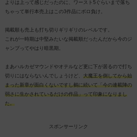
よりは上って感じだったのに、ワースト5ぐらいまで落ち
ちゃって単行本売上はこの3作品にボロ負け。
掲載順も売上も打ち切りギリギリのレベルです。
これが一時期は中堅みたいな掲載順だったんだから今のジ
ャンプってやはり暗黒期。
まあハルカゼマウンドやオテルなど更に下が居るので打ち
切りにはならないんでしょうけど、
大魔王を倒してから始
まった新章が面白くないですし鵺に続いて「今の連載陣の
弱さに生かされているだけの作品」って印象になりまし
た。
スポンサーリンク