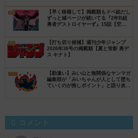
【早く移籍して】掲載順もドベ組だし
漫画
ずっと減ページが続いてる『2年B組
勇者デストロイヤーず』15話【空
知】
【打ち切り候補】週刊少年ジャンプ
漫画
2026年36号の掲載順【夏と蛍影 勇デ
ス キナト】
【勘違い】みい山と無関係なヤンマガ
アニメ
編集部が「みいちゃんが人として堕ち
ていくのが推しポイント」と語り炎上
し動画を非公開に【マガポケ シリウ
ス】
コメント