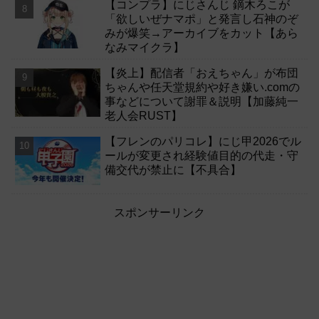
【コンプラ】にじさんじ 鏑木ろこが
「欲しいぜナマポ」と発言し石神のぞ
みが爆笑→アーカイブをカット【あら
なみマイクラ】
【炎上】配信者「おえちゃん」が布団
ちゃんや任天堂規約や好き嫌い.comの
事などについて謝罪＆説明【加藤純一
老人会RUST】
【フレンのパリコレ】にじ甲2026でル
ールが変更され経験値目的の代走・守
備交代が禁止に【不具合】
スポンサーリンク