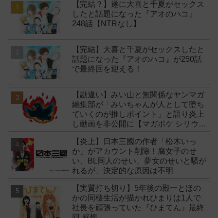
【完結？】遂に大喜と千夏がセックス
したと話題になった『アオのハコ』
248話【NTRなし】
【完結】大喜と千夏がセックスしたと
話題になった『アオのハコ』が250話
で最終回を迎える！
【勘違い】みい山と無関係なヤンマガ
編集部が「みいちゃんが人として堕ち
ていくのが推しポイント」と語り炎上
し動画を非公開に【マガポケ シリウ
ス】
【炎上】日本三國の作者「松木いっ
か」がアカウント削除！腐女子のせ
い、BL同人のせい、夢女のせいと騒が
れるが、決定的な原因は不明
【実質打ち切り】5年後の殿一とほの
かの同棲生活が描かれひまりは1人で
社長を頑張っていた『ひまてん』最終
回 感想