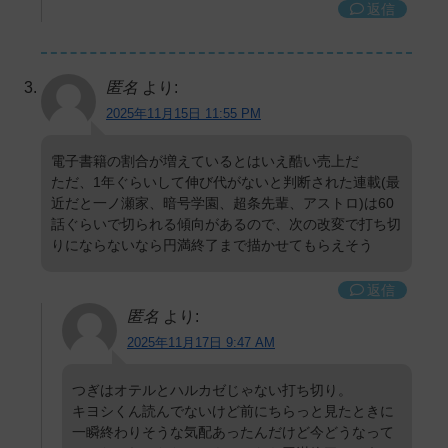
返信
匿名
より:
2025年11月15日 11:55 PM
電子書籍の割合が増えているとはいえ酷い売上だ
ただ、1年ぐらいして伸び代がないと判断された連載(最
近だと一ノ瀬家、暗号学園、超条先輩、アストロ)は60
話ぐらいで切られる傾向があるので、次の改変で打ち切
りにならないなら円満終了まで描かせてもらえそう
返信
匿名
より:
2025年11月17日 9:47 AM
つぎはオテルとハルカゼじゃない打ち切り。
キヨシくん読んでないけど前にちらっと見たときに
一瞬終わりそうな気配あったんだけど今どうなって