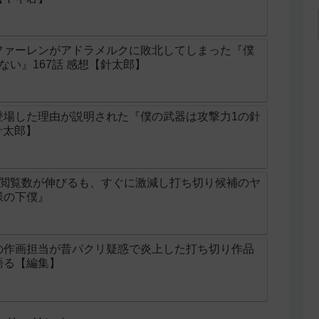
ファーレンがアドラメルクに敗北してしまった『僕
ない』167話 感想【針太郎】
登場した理由が説明された『僕の武器は攻撃力1の針
針太郎】
け閲覧数が伸びるも、すぐに激減し打ち切り候補のヤ
様の下僕』
の作画担当が昔パクリ疑惑で炎上した打ち切り作品
語る【編集】