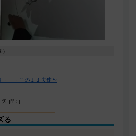
18）
せず・・・このまま失速か
目次
ズる