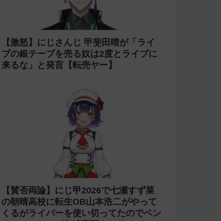
【激怒】にじさんじ 甲斐田晴が「ライ
ブの銀テープを売る奴は2度とライブに
来るな」と発言【転売ヤー】
【賛否両論】にじ甲2026で七瀬すず菜
の朝晴高校に転生OB山本浩二がやって
くるがライバーを使い切ってたのでベン