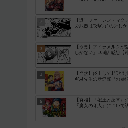
【謎】ファーレン・マク
の武器は攻撃力1の針しか
【今更】アドラメルクが
しかない』168話 感想【
【当然】炎上して1話だ
ギ君先生の新連載『お嬢
【真相】『獣王と薬草』
『魔女の守人』について