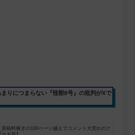
あまりにつまらない『怪獣8号』の批判がXで
原稿料稼ぎの100ページ越えでコメント大荒れのク
【ヤギ君】