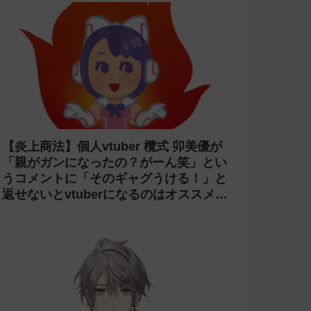
【炎上商法】個人vtuber 欖式 卯美優が
「親がガンになったの？がーん笑」とい
うコメントに「そのギャグうける！」と
返せないとvtuberになるのはオススメし
ないと投稿し叩かれる