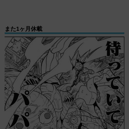
また1ヶ月休載