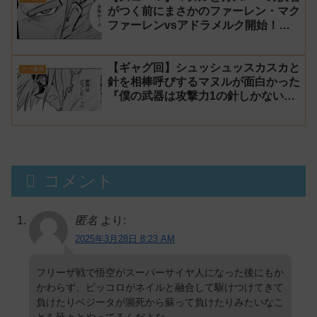
がつく前にまさかのファーレン・マク
ファーレンvsアドラメルク開始！？
『僕の武器は攻撃力1の針しかない』
163話 感想【針太郎】
【ギャグ回】シュッシュッスカスカと
クソ漫画
針を相棒呼びするマヌルが面白かった
『僕の武器は攻撃力1の針しかない』
162話 感想【針太郎】
コメント
匿名
より:
2025年3月28日 8:23 AM
フリーザ戦で悟空がスーパーサイヤ人になった後にもか
かわらず、ピッコロがネイルと融合して駆けつけてきて
負けたりベジータが瀕死から蘇って負けたりみたいなこ
とを延々とやってるんだよな