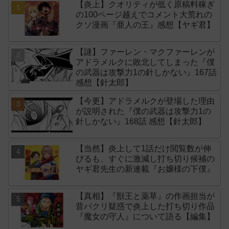
【炎上】クオリティが低く原稿料稼ぎ
の100ページ越えでコメント大荒れの
クソ漫画『亜人の王』感想【ヤギ君】
【謎】ファーレン・マクファーレンが
アドラメルクに敗北してしまった『僕
の武器は攻撃力1の針しかない』167話
感想【針太郎】
【今更】アドラメルクが登場した理由
が説明された『僕の武器は攻撃力1の
針しかない』168話 感想【針太郎】
【当然】炎上して1話だけ閲覧数が伸
びるも、すぐに激減し打ち切り候補の
ヤギ君先生の新連載『お嬢様の下僕』
【真相】『獣王と薬草』の作画担当が
昔パクリ疑惑で炎上した打ち切り作品
『魔女の守人』について語る【編集】