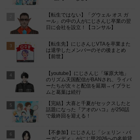
【転生ではない】「グウェル オス ガ
ール」の中の人がにじさんじ卒業の翌
日に会社を設立！【コンサル】
【転生先】にじさんじVTAを卒業また
は退学したメンバーのその後まとめ
【前世】
【youtube】にじさんじ「塚原大地」
のリズム天国配信がBANされ、ライバ
ーたちが次々と配信を延期→イブラヒ
ムと葛葉は続行
【完結】大喜と千夏がセックスしたと
話題になった『アオのハコ』が250話
で最終回を迎える！
【不参加】にじさんじ「シェリン・バ
ーガンディ」がにじ甲2026への名前貸