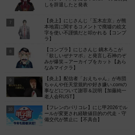
しを辞退したと発表
【炎上】にじさんじ「五木左京」が熊
本地震に関するコメントで廃墟の絵文
字を使い不謹慎だと叩かれる【コンプ
ラ】
【コンプラ】にじさんじ 鏑木ろこが
「欲しいぜナマポ」と発言し石神のぞ
みが爆笑→アーカイブをカット【あら
なみマイクラ】
【炎上】配信者「おえちゃん」が布団
ちゃんや任天堂規約や好き嫌い.comの
事などについて謝罪＆説明【加藤純一
老人会RUST】
【フレンのパリコレ】にじ甲2026でル
ールが変更され経験値目的の代走・守
備交代が禁止に【不具合】