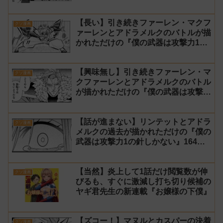
話 感想【針太郎】
【長い】引き続きファーレン・マクフ
クソ漫画
ァーレンとアドラメルクのバトルが描
かれただけの『僕の武器は攻撃力1の
針しかない』166話 感想【針太郎】
【興味無し】引き続きファーレン・マ
クソ漫画
クファーレンとアドラメルクのバトル
が描かれただけの『僕の武器は攻撃力
1の針しかない』165話 感想【針太
郎】
【話が進まない】リンテットとアドラ
クソ漫画
メルクの過去が描かれただけの『僕の
武器は攻撃力1の針しかない』164話
感想【針太郎】
【当然】炎上して1話だけ閲覧数が伸
クソ漫画
びるも、すぐに激減し打ち切り候補の
ヤギ君先生の新連載『お嬢様の下僕』
【ズコー！】マヌルとカスパーの決着
クソ漫画