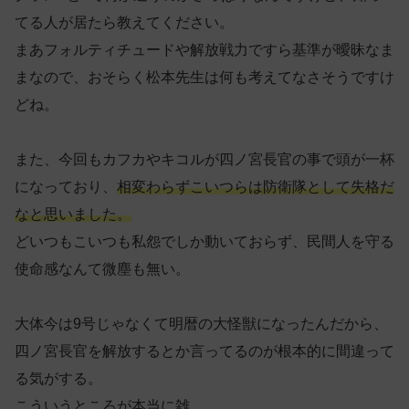
てる人が居たら教えてください。
まあフォルティチュードや解放戦力ですら基準が曖昧なま
まなので、おそらく松本先生は何も考えてなさそうですけ
どね。
また、今回もカフカやキコルが四ノ宮長官の事で頭が一杯
になっており、
相変わらずこいつらは防衛隊として失格だ
なと思いました。
どいつもこいつも私怨でしか動いておらず、民間人を守る
使命感なんて微塵も無い。
大体今は9号じゃなくて明暦の大怪獣になったんだから、
四ノ宮長官を解放するとか言ってるのが根本的に間違って
る気がする。
こういうところが本当に雑。