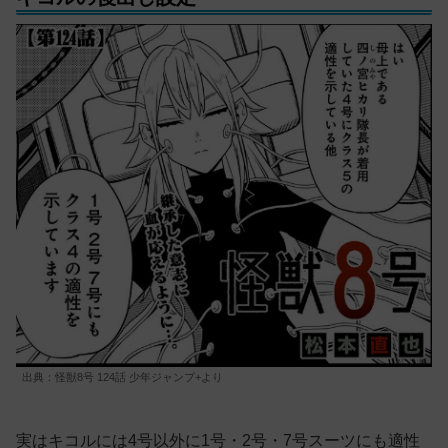
出典：怪獣8号 124話 少年ジャンプ+より
実はキコルには4号以外に1号・2号・7号スーツにも適性