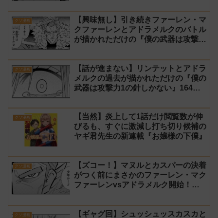
針しかない』166話 感想【針太郎】
【興味無し】引き続きファーレン・マ
クソ漫画
クファーレンとアドラメルクのバトル
が描かれただけの『僕の武器は攻撃力
1の針しかない』165話 感想【針太
郎】
【話が進まない】リンテットとアドラ
クソ漫画
メルクの過去が描かれただけの『僕の
武器は攻撃力1の針しかない』164話
感想【針太郎】
【当然】炎上して1話だけ閲覧数が伸
クソ漫画
びるも、すぐに激減し打ち切り候補の
ヤギ君先生の新連載『お嬢様の下僕』
【ズコー！】マヌルとカスパーの決着
クソ漫画
がつく前にまさかのファーレン・マク
ファーレンvsアドラメルク開始！？
『僕の武器は攻撃力1の針しかない』
163話 感想【針太郎】
【ギャグ回】シュッシュッスカスカと
クソ漫画