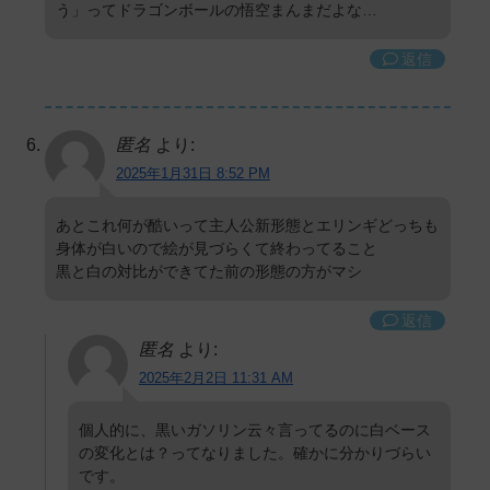
う」ってドラゴンボールの悟空まんまだよな…
返信
匿名
より:
2025年1月31日 8:52 PM
あとこれ何が酷いって主人公新形態とエリンギどっちも
身体が白いので絵が見づらくて終わってること
黒と白の対比ができてた前の形態の方がマシ
返信
匿名
より:
2025年2月2日 11:31 AM
個人的に、黒いガソリン云々言ってるのに白ベース
の変化とは？ってなりました。確かに分かりづらい
です。