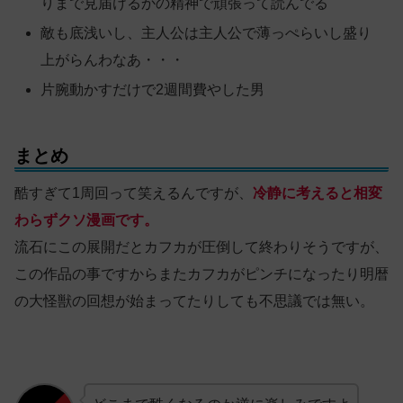
りまで見届けるかの精神で頑張って読んでる
敵も底浅いし、主人公は主人公で薄っぺらいし盛り
上がらんわなあ・・・
片腕動かすだけで2週間費やした男
まとめ
酷すぎて1周回って笑えるんですが、
冷静に考えると
相変
わらず
クソ漫画です。
流石にこの展開だとカフカが圧倒して終わりそうですが、
この作品の事ですからまたカフカがピンチになったり明暦
の大怪獣の回想が始まってたりしても不思議では無い。