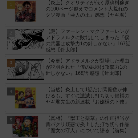
【炎上】クオリティが低く原稿料稼ぎ
の100ページ越えでコメント大荒れの
クソ漫画『亜人の王』感想【ヤギ君】
【謎】ファーレン・マクファーレンが
アドラメルクに敗北してしまった『僕
の武器は攻撃力1の針しかない』167話
感想【針太郎】
【今更】アドラメルクが登場した理由
が説明された『僕の武器は攻撃力1の
針しかない』168話 感想【針太郎】
【当然】炎上して1話だけ閲覧数が伸
びるも、すぐに激減し打ち切り候補の
ヤギ君先生の新連載『お嬢様の下僕』
【真相】『獣王と薬草』の作画担当が
昔パクリ疑惑で炎上した打ち切り作品
『魔女の守人』について語る【編集】