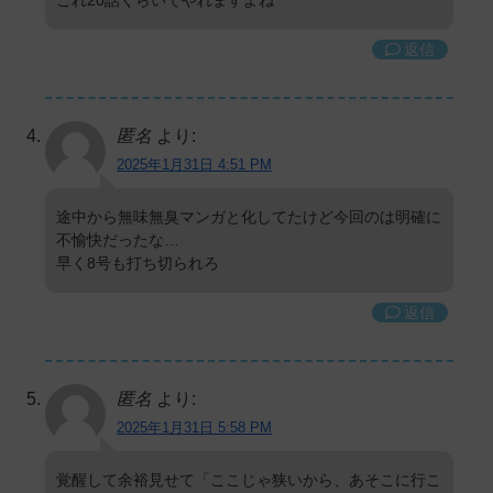
これ20話くらいでやれますよね
返信
匿名
より:
2025年1月31日 4:51 PM
途中から無味無臭マンガと化してたけど今回のは明確に
不愉快だったな…
早く8号も打ち切られろ
返信
匿名
より:
2025年1月31日 5:58 PM
覚醒して余裕見せて「ここじゃ狭いから、あそこに行こ