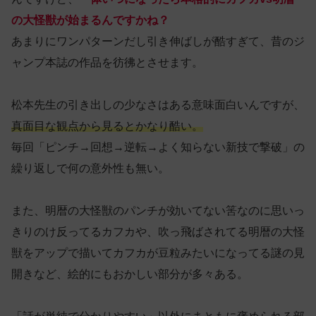
の大怪獣が始まるんですかね？
あまりにワンパターンだし引き伸ばしが酷すぎて、昔のジ
ャンプ本誌の作品を彷彿とさせます。
松本先生の引き出しの少なさはある意味面白いんですが、
真面目な観点から見るとかなり酷い。
毎回「ピンチ→回想→逆転→よく知らない新技で撃破」の
繰り返しで何の意外性も無い。
また、明暦の大怪獣のパンチが効いてない筈なのに思いっ
きりのけ反ってるカフカや、吹っ飛ばされてる明暦の大怪
獣をアップで描いてカフカが豆粒みたいになってる謎の見
開きなど、絵的にもおかしい部分が多々ある。