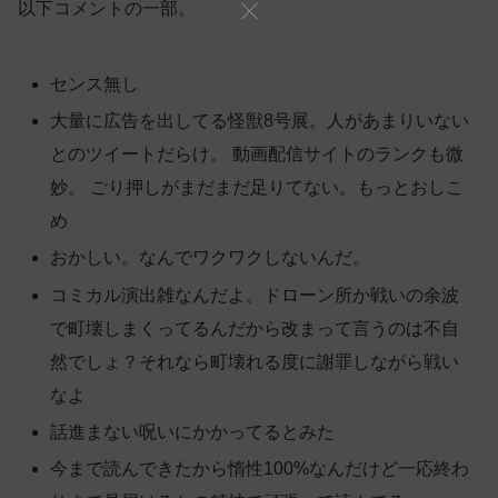
以下コメントの一部。
センス無し
大量に広告を出してる怪獣8号展。人があまりいない
とのツイートだらけ。 動画配信サイトのランクも微
妙。 ごり押しがまだまだ足りてない。もっとおしこ
め
おかしい。なんでワクワクしないんだ。
コミカル演出雑なんだよ。ドローン所か戦いの余波
で町壊しまくってるんだから改まって言うのは不自
然でしょ？それなら町壊れる度に謝罪しながら戦い
なよ
話進まない呪いにかかってるとみた
今まで読んできたから惰性100%なんだけど一応終わ