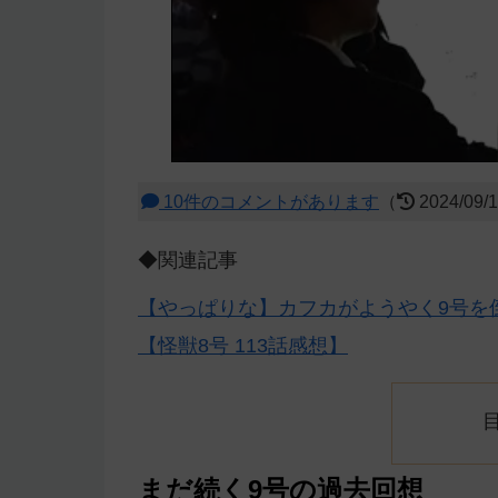
10件のコメントがあります
（
2024/09/
◆関連記事
【やっぱりな】カフカがようやく9号を
【怪獣8号 113話感想】
まだ続く9号の過去回想