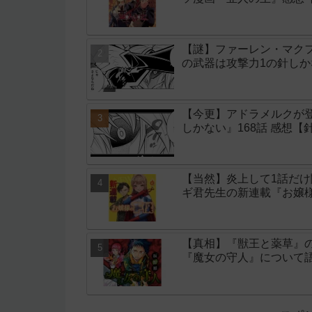
【謎】ファーレン・マク
の武器は攻撃力1の針しか
【今更】アドラメルクが
しかない』168話 感想【
【当然】炎上して1話だ
ギ君先生の新連載『お嬢
【真相】『獣王と薬草』
『魔女の守人』について