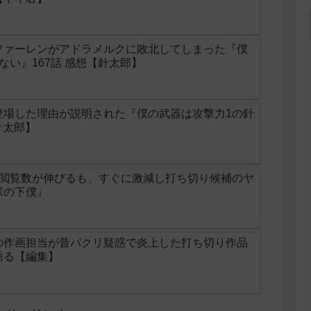
ファーレンがアドラメルクに敗北してしまった『僕
ない』167話 感想【針太郎】
登場した理由が説明された『僕の武器は攻撃力1の針
針太郎】
け閲覧数が伸びるも、すぐに激減し打ち切り候補のヤ
様の下僕』
の作画担当が昔パクリ疑惑で炎上した打ち切り作品
語る【編集】