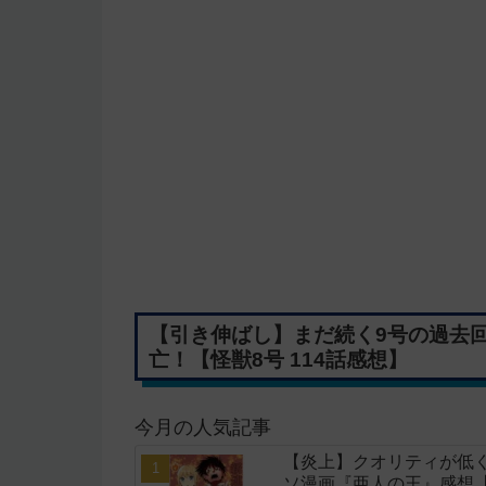
【引き伸ばし】まだ続く9号の過去
亡！【怪獣8号 114話感想】
今月の人気記事
【炎上】クオリティが低く
ソ漫画『亜人の王』感想