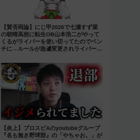
【賛否両論】にじ甲2026で七瀬すず菜
の朝晴高校に転生OB山本浩二がやって
くるがライバーを使い切ってたのでベン
チに→ルールが急遽変更されライバーの
転生が可能に
【炎上】プロスピAのyoutubeグループ
『名も無き野球部』の「やちゃお。」が