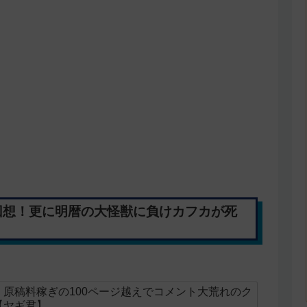
回想！更に明暦の大怪獣に負けカフカが死
原稿料稼ぎの100ページ越えでコメント大荒れのク
【ヤギ君】