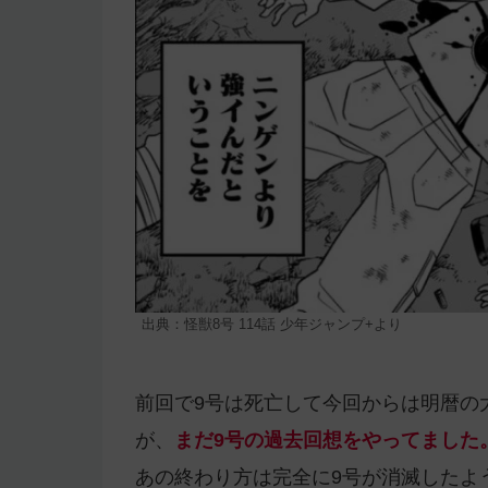
出典：怪獣8号 114話 少年ジャンプ+より
前回で9号は死亡して今回からは明暦の
が、
まだ9号の過去回想をやってました
あの終わり方は完全に9号が消滅したよ