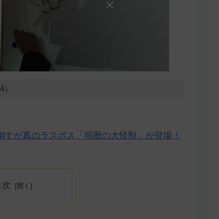
14）
倒すが真のラスボス「明暦の大怪獣」が登場！
目次