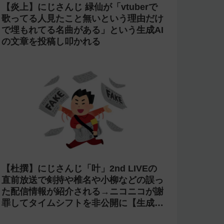
【炎上】にじさんじ 緑仙が「vtuberで
歌ってる人見たこと無いという理由だけ
で埋もれてる名曲がある」という生成AI
の文章を投稿し叩かれる
【杜撰】にじさんじ「叶」2nd LIVEの
直前放送で剣持や椎名や小柳などの誤っ
た配信情報が紹介される→ニコニコが謝
罪してタイムシフトを非公開に【生成
AI?】