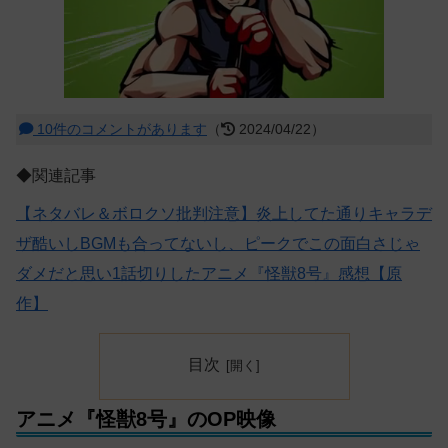
10件のコメントがあります
（
2024/04/22）
◆関連記事
【ネタバレ＆ボロクソ批判注意】炎上してた通りキャラデ
ザ酷いしBGMも合ってないし、ピークでこの面白さじゃ
ダメだと思い1話切りしたアニメ『怪獣8号』感想【原
作】
目次
アニメ『怪獣8号』のOP映像