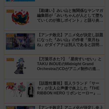
【勘違い】みい山と無関係なヤンマガ
アニメ
編集部が「みいちゃんが人として堕ち
ていくのが推しポイント」と語り炎上
し動画を非公開に【マガポケ シリウ
ス】
【アンチ敗北】アニメ化が決定し話題
アニメ
になった『みい山』の作者「亜月ね
ね」がダイアナは別人であると説明し
炎上
【万策尽きた?】「星街すいせい」と
アニメ
TAKU INOUEのMidnight Grand
OrchestraのCDがアニメ制作の進行
問題で発売中止に
【話題性重視】芸人ラランド「サー
アニメ
ヤ」が主人公声優で炎上した『THE
RIBBON HERO リボンヒーロー』に
にじさんじvtuber「月ノ美兎」「ル
ンルン」「でびでび・でびる」が出
【アンチ敗北】アニメ化が決定し炎上
演！
アニメ