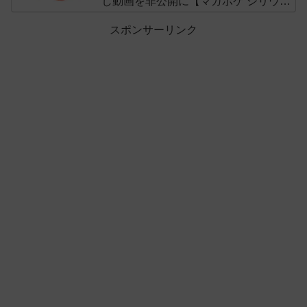
し動画を非公開に【マガポケ シリウ
ス】
スポンサーリンク