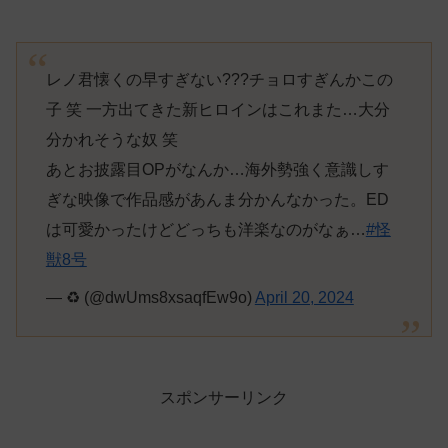
レノ君懐くの早すぎない???チョロすぎんかこの
子 笑 一方出てきた新ヒロインはこれまた…大分
分かれそうな奴 笑
あとお披露目OPがなんか…海外勢強く意識しす
ぎな映像で作品感があんま分かんなかった。ED
は可愛かったけどどっちも洋楽なのがなぁ…
#怪
獣8号
— ♻︎ (@dwUms8xsaqfEw9o)
April 20, 2024
スポンサーリンク