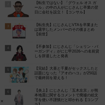
【転生ではない】「グウェル オス ガ
ール」の中の人がにじさんじ卒業の翌
日に会社を設立！【コンサル】
【転生先】にじさんじVTAを卒業また
は退学したメンバーのその後まとめ
【前世】
【不参加】にじさんじ「シェリン・バ
ーガンディ」がにじ甲2026への名前貸
しを辞退したと発表
【完結】大喜と千夏がセックスしたと
話題になった『アオのハコ』が250話
で最終回を迎える！
【炎上】にじさんじ「五木左京」が熊
本地震に関するコメントで廃墟の絵文
字を使い不謹慎だと叩かれる【コンプ
ラ】