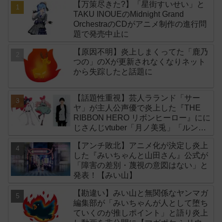
【万策尽きた?】「星街すいせい」と
TAKU INOUEのMidnight Grand
OrchestraのCDがアニメ制作の進行問
題で発売中止に
【原因不明】炎上しまくってた「鹿乃
つの」のXが更新されなくなりネット
から失踪したと話題に
【話題性重視】芸人ラランド「サー
ヤ」が主人公声優で炎上した『THE
RIBBON HERO リボンヒーロー』にに
じさんじvtuber「月ノ美兎」「ルンル
ン」「でびでび・でびる」が出演！
【アンチ敗北】アニメ化が決定し炎上
した『みいちゃんと山田さん』公式が
「障害の差別・蔑視の意図はない」と
発表！【みい山】
【勘違い】みい山と無関係なヤンマガ
編集部が「みいちゃんが人として堕ち
ていくのが推しポイント」と語り炎上