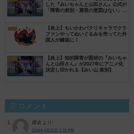
した『みいちゃんと山田さん』公式が
「障害の差別・蔑視の意図はない」と
発表！【みい山】
【炎上】ちいかわパクリキャラでクラ
アニメ
ファンやってぬいぐるみを売ってた外
国人が鍵垢に！
【炎上】知的障害が題材の『みいちゃ
アニメ
んと山田さん』が2027年にアニメ化
決定し叩かれる【みい山 差別】
コメント
匿名
より:
2024年4月21日 2:23 PM