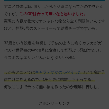
アニメ自体は1話切りした私も話題になってたので見たん
ですが、
このOPは合って無いなと思いました。
実際に内容が壮大でオシャレな物なら全く問題無いんです
けど、怪獣8号のストーリーって結構チープですから。
32歳という設定を無視して子供のように喚くカフカがガ
バガバ世界観の中で8号に変身して怪獣ぶっ飛ばすだけ。
ラスボスはエリンギみたいなダサい怪獣。
しかもアニメでは
キャラデザがのっぺりした
せいで余計子
供向けに見えるので、OPと更に乖離しちゃってる。
何故ここまで合って無い物を作ったのか理解に苦しむ。
スポンサーリンク