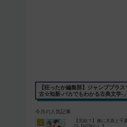
【狂ったか編集部】ジャンププラス
古☆知新-バカでもわかる古典文学-
今月の人気記事
【完結？】遂に大喜と千夏
話【NTRなし】