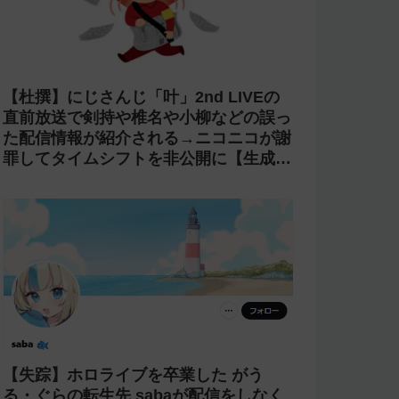
【杜撰】にじさんじ「叶」2nd LIVEの
直前放送で剣持や椎名や小柳などの誤っ
た配信情報が紹介される→ニコニコが謝
罪してタイムシフトを非公開に【生成
AI?】
【失踪】ホロライブを卒業した がう
る・ぐらの転生先 sabaが配信をしなく