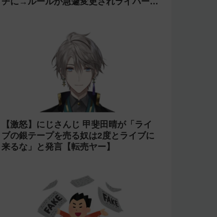
チに→ルールが急遽変更されライバーの
転生が可能に
【激怒】にじさんじ 甲斐田晴が「ライ
ブの銀テープを売る奴は2度とライブに
来るな」と発言【転売ヤー】