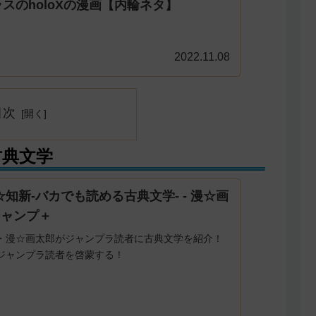
スのholoXの漫画【内輪ネタ】
2022.11.08
目次
古典文学
☆知新-バカでも読める古典文学- - 漫☆画
ジャンプ＋
・漫☆画太郎がジャンプラ読者に古典文学を紹介！
ジャンプラ読者を啓蒙する！