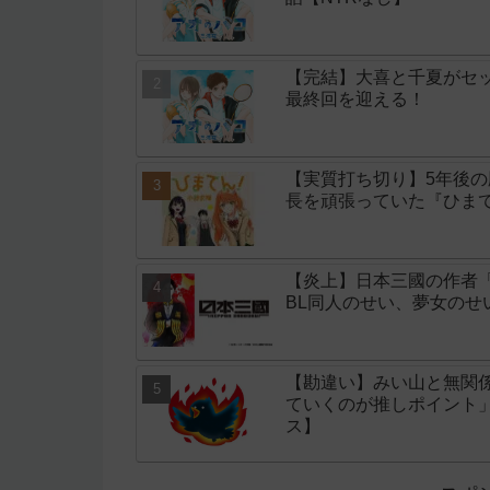
【完結】大喜と千夏がセッ
最終回を迎える！
【実質打ち切り】5年後
長を頑張っていた『ひまて
【炎上】日本三國の作者
BL同人のせい、夢女の
【勘違い】みい山と無関
ていくのが推しポイント
ス】