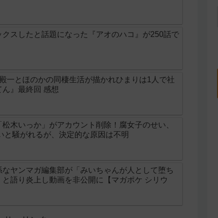
クスしたと話題になった『アオのハコ』が250話で
の殿一とほのかの同棲生活が描かれひまりは1人で社
ん』最終回 感想
「松木いっか」がアカウント削除！腐女子のせい、
せいと騒がれるが、決定的な原因は不明
係なヤンマガ編集部が「みいちゃんが人として堕ち
」と語り炎上し動画を非公開に【マガポケ シリウ