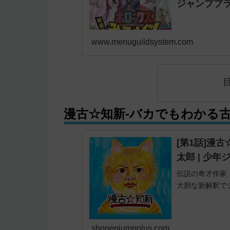
ジャンププラ
www.menuguildsystem.com
漫古☆知新-バカでもわかる
[第1話]漫古
太郎 | 少年
伝説の奇才作家
大胆な新解釈で
shonenjumpplus.com