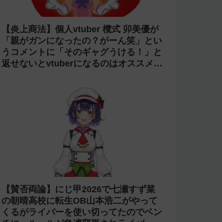
【炎上商法】個人vtuber 欖式 卯美優が
「親がガンになったの？がーん笑」とい
うコメントに「そのギャグうける！」と
返せないとvtuberになるのはオススメし
ないと投稿し叩かれる
【賛否両論】にじ甲2026で七瀬すず菜
の朝晴高校に転生OB山本浩二がやって
くるがライバーを使い切ってたのでベン